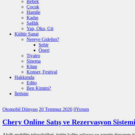
Bebek
Çocuk
Hamile
Kadın
Sağlık
Yap, Oku, Git
Kültür Sanat
Nereye Gidelim?
Şehir
Öneri
Tiyatro
Sinema
Kitap
Konser, Festival
Hakkımda
Edito
Ben Kimim?
İletişim
Otomobil Dünyası
20 Temmuz 2026
0
Yorum
Chery Online Satış ve Rezervasyon Sistem
Akıllı mobilite teknolojileri, üstün kalite anlayışı ve zengin donanım