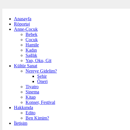
Anasayfa
Röportaj
Anne-Çocuk
Bebek
Çocuk
Hamile
Kadın
Sağlık
Yap, Oku, Git
Kültür Sanat
Nereye Gidelim?
Şehir
Öneri
Tiyatro
Sinema
Kitap
Konser, Festival
Hakkımda
Edito
Ben Kimim?
İletişim