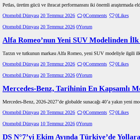
Petlas, üretim gücü ve ihracat performansını iki önemli araştırmada e
Otomobil Dünyası
20 Temmuz 2026
0
Comments
0
Likes
Otomobil Dünyası
20 Temmuz 2026
0
Yorum
Alfa Romeo’nun Yeni SUV Modelinden İlk
Tarzın ve tutkunun markası Alfa Romeo, yeni SUV modeliyle ilgili ilk
Otomobil Dünyası
20 Temmuz 2026
0
Comments
0
Likes
Otomobil Dünyası
20 Temmuz 2026
0
Yorum
Mercedes-Benz, Tarihinin En Kapsamlı M
Mercedes-Benz, 2026-2027’de globalde sunacağı 40’a yakın yeni mod
Otomobil Dünyası
20 Temmuz 2026
0
Comments
0
Likes
Otomobil Dünyası
10 Temmuz 2026
0
Yorum
DS N°7’yi Ekim Ayında Türkiye’de Yollar