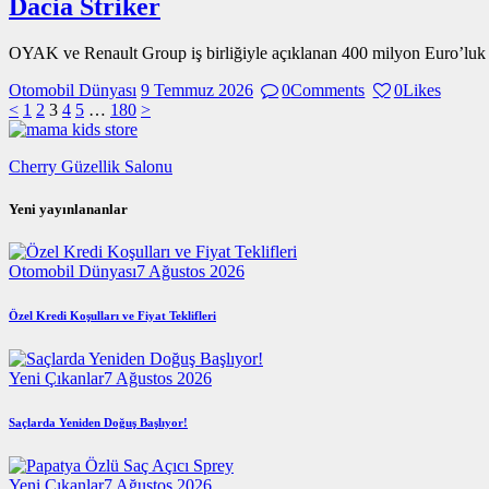
Dacia Striker
OYAK ve Renault Group iş birliğiyle açıklanan 400 milyon Euro’luk yat
Otomobil Dünyası
9 Temmuz 2026
0
Comments
0
Likes
Yazı
Page
Page
Page
Page
Page
Page
<
1
2
3
4
5
…
180
>
sayfalaması
Cherry Güzellik Salonu
Yeni yayınlananlar
Otomobil Dünyası
7 Ağustos 2026
Özel Kredi Koşulları ve Fiyat Teklifleri
Yeni Çıkanlar
7 Ağustos 2026
Saçlarda Yeniden Doğuş Başlıyor!
Yeni Çıkanlar
7 Ağustos 2026