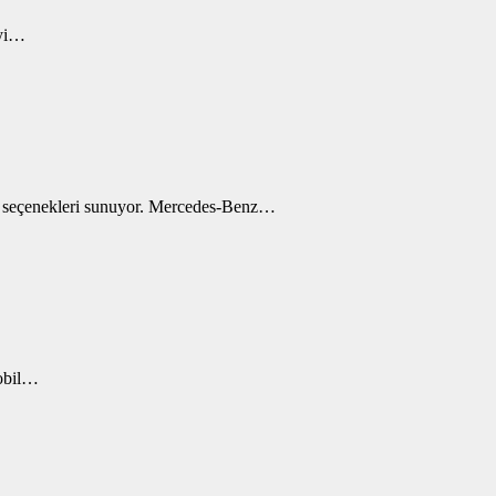
’yi…
an seçenekleri sunuyor. Mercedes-Benz…
mobil…