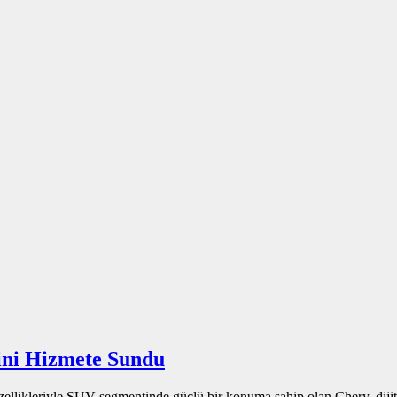
ini Hizmete Sundu
 özellikleriyle SUV segmentinde güçlü bir konuma sahip olan Chery, dijit