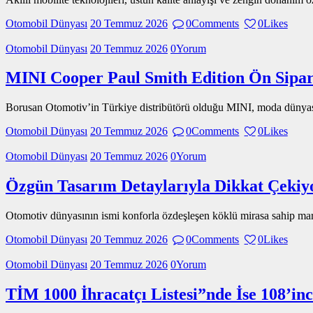
Otomobil Dünyası
20 Temmuz 2026
0
Comments
0
Likes
Otomobil Dünyası
20 Temmuz 2026
0
Yorum
MINI Cooper Paul Smith Edition Ön Sipari
Borusan Otomotiv’in Türkiye distribütörü olduğu MINI, moda dünya
Otomobil Dünyası
20 Temmuz 2026
0
Comments
0
Likes
Otomobil Dünyası
20 Temmuz 2026
0
Yorum
Özgün Tasarım Detaylarıyla Dikkat Çekiy
Otomotiv dünyasının ismi konforla özdeşleşen köklü mirasa sahip marka
Otomobil Dünyası
20 Temmuz 2026
0
Comments
0
Likes
Otomobil Dünyası
20 Temmuz 2026
0
Yorum
TİM 1000 İhracatçı Listesi”nde İse 108’inc