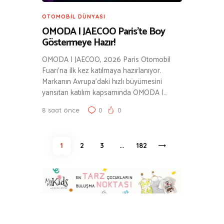
OTOMOBIL DÜNYASI
OMODA | JAECOO Paris’te Boy
Göstermeye Hazır!
OMODA | JAECOO, 2026 Paris Otomobil
Fuarı’na ilk kez katılmaya hazırlanıyor.
Markanın Avrupa’daki hızlı büyümesini
yansıtan katılım kapsamında OMODA |…
8 saat önce
0
0
Yazı
PAGE
1
PAGE
2
PAGE
3
…
>
PAGE
182
sayfalaması