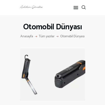
Otomobil Dünyası
ANASAYFA
Anasayfa
Tüm yazılar
Otomobil Dünyası
RÖPORTAJ
ANNE-ÇOCUK
KÜLTÜR SANAT
HAKKIMDA
İLETIŞIM