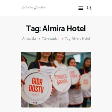
Tag: Almira Hotel
ANASAYFA
Anasayfa
Tüm yazılar
Tag: Almira Hotel
RÖPORTAJ
ANNE-ÇOCUK
KÜLTÜR SANAT
HAKKIMDA
İLETIŞIM