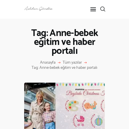
Tag: Anne-bebek
eğitim ve haber
ANASAYFA
portalı
RÖPORTAJ
ANNE-ÇOCUK
Anasayfa
Tüm yazılar
KÜLTÜR SANAT
Tag: Anne-bebek eğitim ve haber portalı
HAKKIMDA
İLETIŞIM