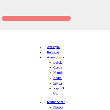
Anasayfa
Röportaj
Anne-Çocuk
Bebek
Çocuk
Hamile
Kadın
Sağlık
Yap, Oku,
Git
Kültür Sanat
Nereye