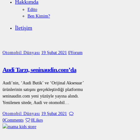
Hakkımda
Edito
Ben Kimim?
İletişim
Otomobil Dünyası
19 Şubat 2021
0
Yorum
Audi Tarzı, seninaudin.com’da
Audi’nin, ‘Audi Butik’ ve ‘Orijinal Aksesuar’
ürünlerinin satışını gerçekleştirdiği platformu
seninaudin.com yeni yüzüyle yayına alındı.
Yenilenen sitede, Audi ve otomobil…
Otomobil Dünyası
19 Şubat 2021
0
Comments
0
Likes