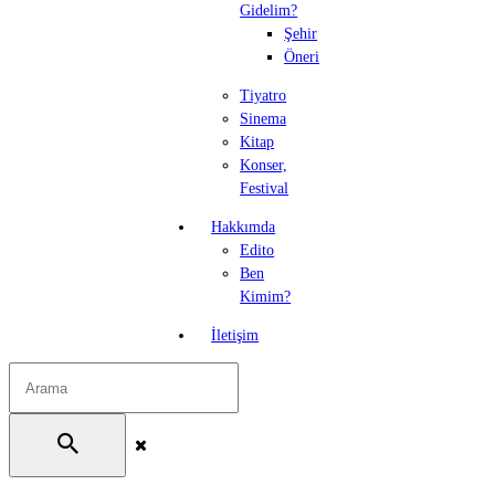
Gidelim?
Şehir
Öneri
Tiyatro
Sinema
Kitap
Konser,
Festival
Hakkımda
Edito
Ben
Kimim?
İletişim