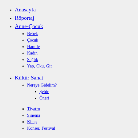
Anasayfa
Röportaj
Anne-Çocuk
Bebek
Çocuk
Hamile
Kadın
Sağlık
Yap, Oku, Git
Kültür Sanat
Nereye Gidelim?
Şehir
Öneri
Tiyatro
Sinema
Kitap
Konser, Festival