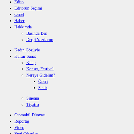
Edito
Editörün Seçimi
Genel
Haber
Hakkımda
Basında Ben
Dergi Yazılarım
Kadın Gözüyle
Kültür Sanat
Kitap
Konser, Festival
Nereye Gidelim?
Öneri
Şehir
Sinema
Tiyatro
Otomobil Dünyası
Röportaj
Video
Yeni Çıkanlar