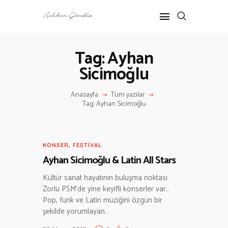
Tag: Ayhan
Sicimoğlu
ANASAYFA
RÖPORTAJ
Anasayfa
Tüm yazılar
ANNE-ÇOCUK
Tag: Ayhan Sicimoğlu
KÜLTÜR SANAT
HAKKIMDA
İLETIŞIM
KONSER, FESTIVAL
Ayhan Sicimoğlu & Latin All Stars
Kültür sanat hayatının buluşma noktası
Zorlu PSM’de yine keyifli konserler var…
Pop, funk ve Latin müziğini özgün bir
şekilde yorumlayan…