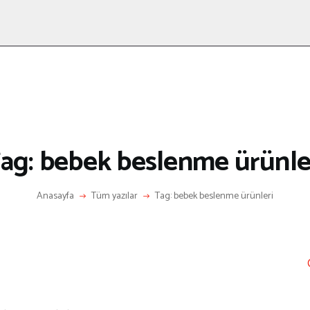
ANASAYFA
RÖPORTAJ
ANNE-ÇOCUK
KÜLTÜR SANAT
HAKKIMDA
LETIŞIM
ag: bebek beslenme ürünle
Anasayfa
Tüm yazılar
Tag: bebek beslenme ürünleri