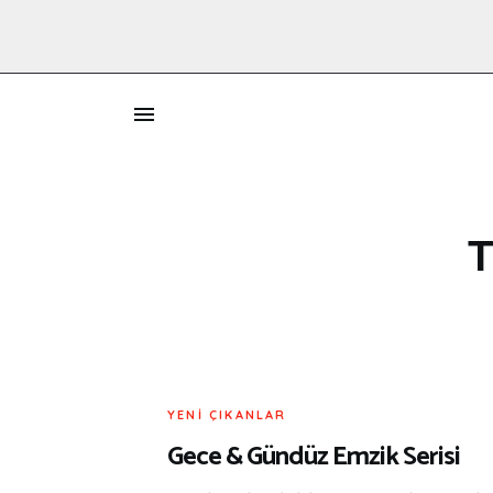
İ
T
YENI ÇIKANLAR
Gece & Gündüz Emzik Serisi