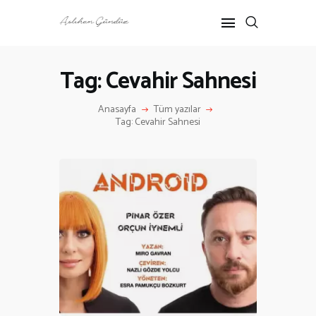
Tag: Cevahir Sahnesi
ANASAYFA
Anasayfa
Tüm yazılar
RÖPORTAJ
Tag: Cevahir Sahnesi
ANNE-ÇOCUK
KÜLTÜR SANAT
HAKKIMDA
İLETIŞIM