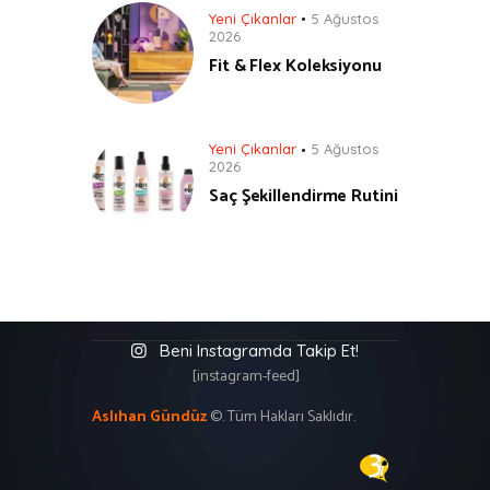
Yeni Çıkanlar
5 Ağustos
2026
Fit & Flex Koleksiyonu
Yeni Çıkanlar
5 Ağustos
2026
Saç Şekillendirme Rutini
Beni Instagramda Takip Et!
[instagram-feed]
Aslıhan Gündüz
©. Tüm Hakları Saklıdır.