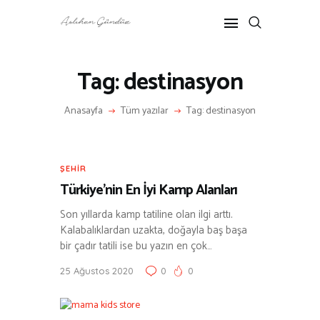
Tag: destinasyon
ANASAYFA
RÖPORTAJ
Anasayfa
Tüm yazılar
Tag: destinasyon
ANNE-ÇOCUK
KÜLTÜR SANAT
HAKKIMDA
ŞEHIR
İLETIŞIM
Türkiye’nin En İyi Kamp Alanları
Son yıllarda kamp tatiline olan ilgi arttı.
Kalabalıklardan uzakta, doğayla baş başa
bir çadır tatili ise bu yazın en çok…
25 Ağustos 2020
0
0