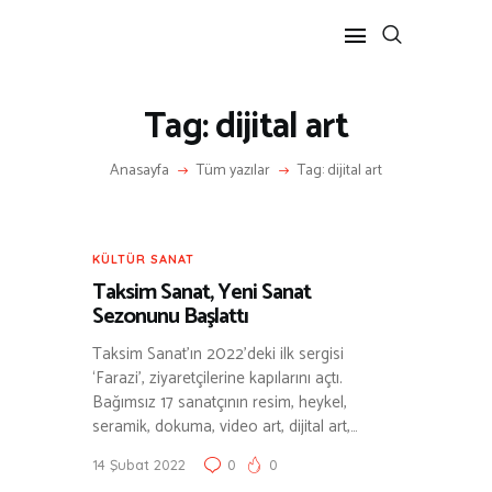
Tag: dijital art
ANASAYFA
Anasayfa
Tüm yazılar
Tag: dijital art
RÖPORTAJ
ANNE-ÇOCUK
KÜLTÜR SANAT
KÜLTÜR SANAT
HAKKIMDA
Taksim Sanat, Yeni Sanat
İLETIŞIM
Sezonunu Başlattı
Taksim Sanat’ın 2022’deki ilk sergisi
‘Farazi’, ziyaretçilerine kapılarını açtı.
Bağımsız 17 sanatçının resim, heykel,
seramik, dokuma, video art, dijital art,…
14 Şubat 2022
0
0