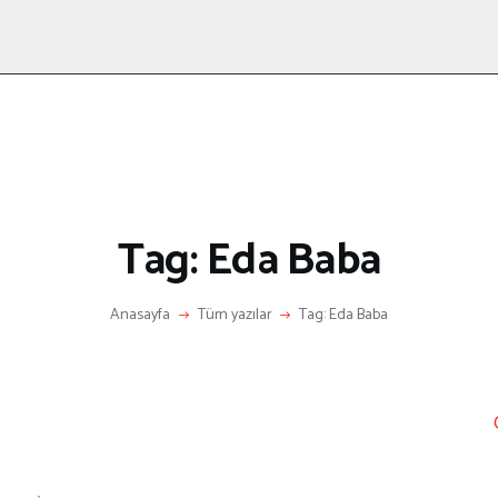
ANASAYFA
RÖPORTAJ
ANNE-ÇOCUK
KÜLTÜR SANAT
HAKKIMDA
LETIŞIM
Tag: Eda Baba
Anasayfa
Tüm yazılar
Tag: Eda Baba