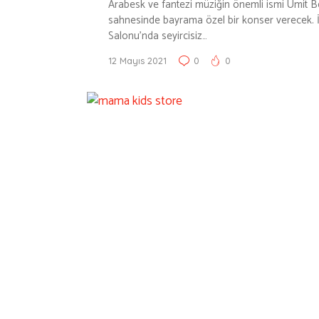
Arabesk ve fantezi müziğin önemli ismi Ümit B
sahnesinde bayrama özel bir konser verecek. İ
Salonu’nda seyircisiz…
12 Mayıs 2021
0
0