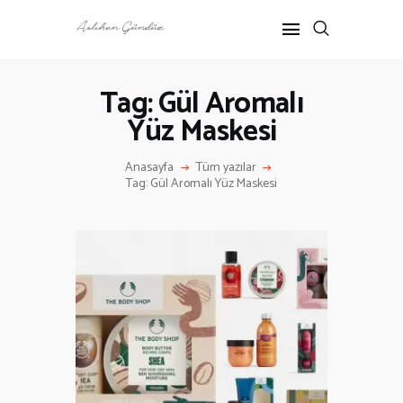
Tag: Gül Aromalı
Yüz Maskesi
ANASAYFA
RÖPORTAJ
Anasayfa
Tüm yazılar
ANNE-ÇOCUK
Tag: Gül Aromalı Yüz Maskesi
KÜLTÜR SANAT
HAKKIMDA
İLETIŞIM