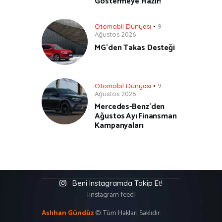
Göstermeye Hazır!
Otomobil Dünyası
9
Ağustos 2026
MG’den Takas Desteği
Otomobil Dünyası
9
Ağustos 2026
Mercedes-Benz’den
Ağustos Ayı Finansman
Kampanyaları
Beni Instagramda Takip Et!
[instagram-feed]
Aslıhan Gündüz
©. Tüm Hakları Saklıdır.