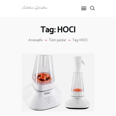
Tag: HOCI
ANASAYFA
Anasayfa
Tüm yazılar
Tag: HOCI
RÖPORTAJ
ANNE-ÇOCUK
KÜLTÜR SANAT
HAKKIMDA
İLETIŞIM