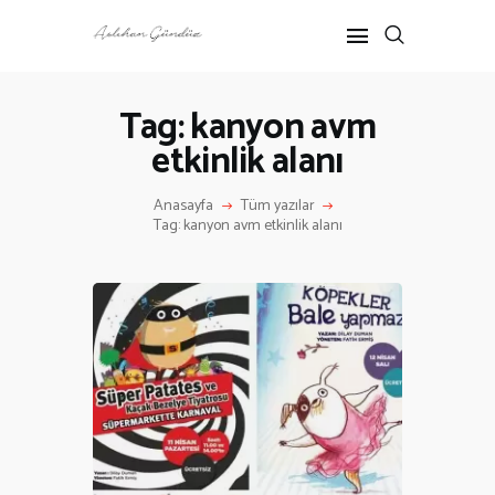
Tag: kanyon avm
etkinlik alanı
ANASAYFA
RÖPORTAJ
Anasayfa
Tüm yazılar
ANNE-ÇOCUK
Tag: kanyon avm etkinlik alanı
KÜLTÜR SANAT
HAKKIMDA
İLETIŞIM