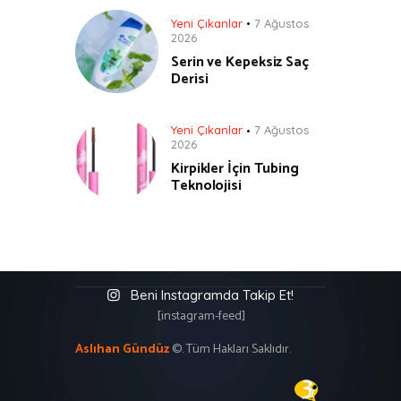
Yeni Çıkanlar
7 Ağustos
2026
Serin ve Kepeksiz Saç
Derisi
Yeni Çıkanlar
7 Ağustos
2026
Kirpikler İçin Tubing
Teknolojisi
Beni Instagramda Takip Et!
[instagram-feed]
Aslıhan Gündüz
©. Tüm Hakları Saklıdır.