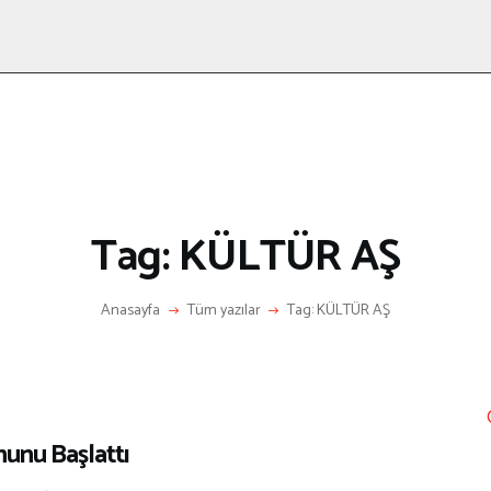
ANASAYFA
RÖPORTAJ
ANNE-ÇOCUK
KÜLTÜR SANAT
HAKKIMDA
LETIŞIM
Tag: KÜLTÜR AŞ
Anasayfa
Tüm yazılar
Tag: KÜLTÜR AŞ
unu Başlattı