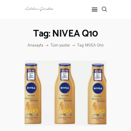
Tag: NIVEA Q10
ANASAYFA
Anasayfa
Tüm yazılar
Tag: NIVEA Q10
RÖPORTAJ
ANNE-ÇOCUK
KÜLTÜR SANAT
HAKKIMDA
İLETIŞIM