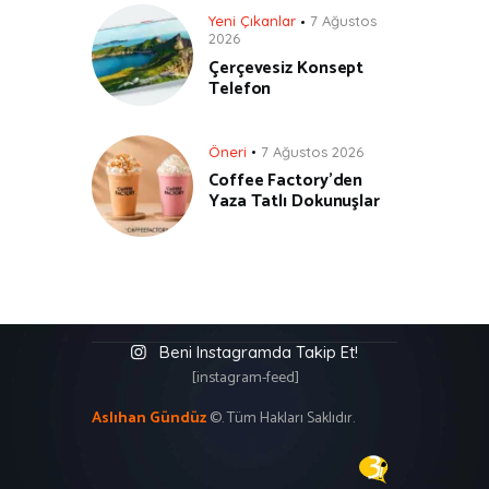
Yeni Çıkanlar
7 Ağustos
2026
Çerçevesiz Konsept
Telefon
Öneri
7 Ağustos 2026
Coffee Factory’den
Yaza Tatlı Dokunuşlar
Beni Instagramda Takip Et!
[instagram-feed]
Aslıhan Gündüz
©. Tüm Hakları Saklıdır.