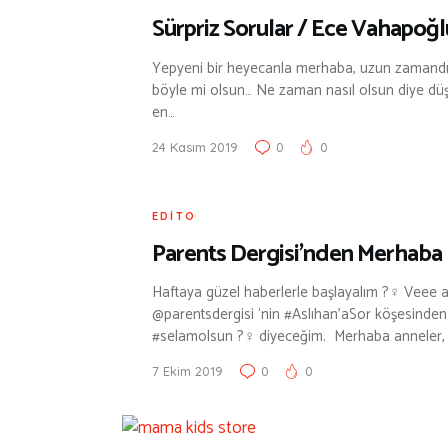
Sürpriz Sorular / Ece Vahapoğl
Yepyeni bir heyecanla merhaba, uzun zamandı
böyle mi olsun… Ne zaman nasıl olsun diye dü
en…
24 Kasım 2019
0
0
EDITO
Parents Dergisi’nden Merhaba
Haftaya güzel haberlerle başlayalım ?‍♀️ Veee a
@parentsdergisi ‘nin #Aslıhan’aSor köşesinden 
#selamolsun ?‍♀️ diyeceğim. Merhaba anneler
7 Ekim 2019
0
0