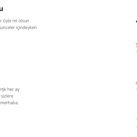
u
r öyle mi olsun
şünceler içindeyken
rtık her ay
sizlere
, merhaba…