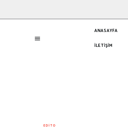
ANASAYFA
İLETIŞIM
İ
EDITO