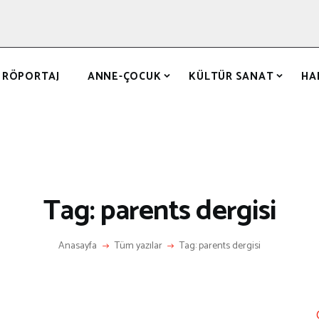
ANASAYFA
RÖPORTAJ
ANNE-ÇOCUK
RÖPORTAJ
ANNE-ÇOCUK
KÜLTÜR SANAT
HA
KÜLTÜR SANAT
HAKKIMDA
LETIŞIM
Tag: parents dergisi
Anasayfa
Tüm yazılar
Tag: parents dergisi