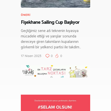
ÖNERI
Fişekhane Sailing Cup Başlıyor
Geçtiğimiz sene 46 teknenin kıyasıya
mücadele ettiği ve yarışlar sonunda
dereceye giren takımların kupalarının
görkemli bir yelkenci partisi ile takdim…
17 Nisan 2023
0
0