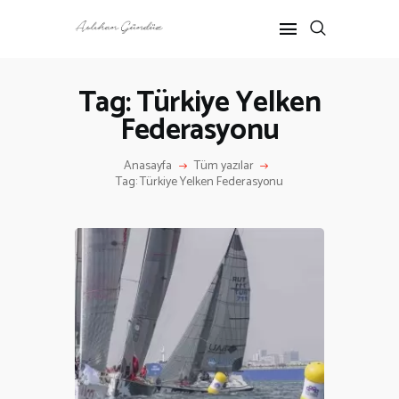
Tag: Türkiye Yelken
Federasyonu
ANASAYFA
RÖPORTAJ
Anasayfa
Tüm yazılar
ANNE-ÇOCUK
Tag: Türkiye Yelken Federasyonu
KÜLTÜR SANAT
HAKKIMDA
İLETIŞIM