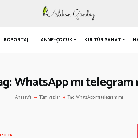
ANASAYFA
RÖPORTAJ
ANNE-ÇOCUK
RÖPORTAJ
ANNE-ÇOCUK
KÜLTÜR SANAT
H
KÜLTÜR SANAT
HAKKIMDA
LETIŞIM
ag: WhatsApp mı telegram 
Anasayfa
Tüm yazılar
Tag: WhatsApp mı telegram mı
HABER