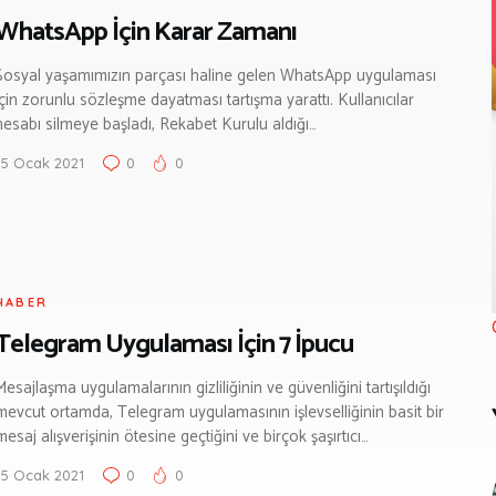
WhatsApp İçin Karar Zamanı
Sosyal yaşamımızın parçası haline gelen WhatsApp uygulaması
için zorunlu sözleşme dayatması tartışma yarattı. Kullanıcılar
hesabı silmeye başladı, Rekabet Kurulu aldığı…
15 Ocak 2021
0
0
HABER
Telegram Uygulaması İçin 7 İpucu
Mesajlaşma uygulamalarının gizliliğinin ve güvenliğini tartışıldığı
mevcut ortamda, Telegram uygulamasının işlevselliğinin basit bir
mesaj alışverişinin ötesine geçtiğini ve birçok şaşırtıcı…
15 Ocak 2021
0
0