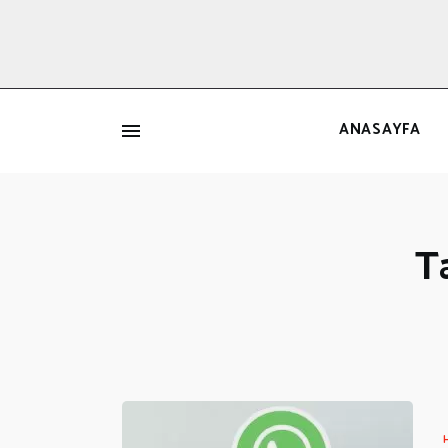
ANASAYFA
İ
T