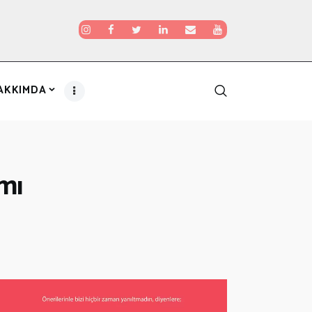
AKKIMDA
mı