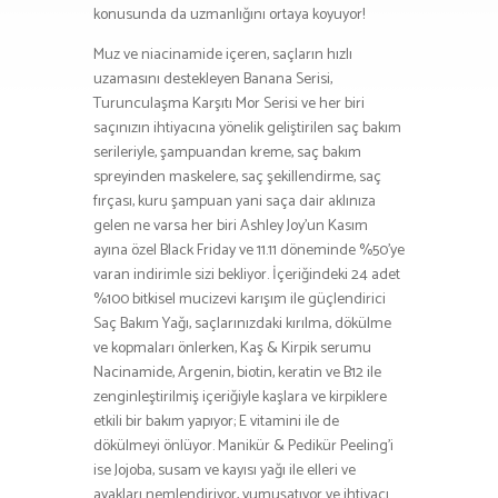
konusunda da uzmanlığını ortaya koyuyor!
Muz ve niacinamide içeren, saçların hızlı
uzamasını destekleyen Banana Serisi,
Turunculaşma Karşıtı Mor Serisi ve her biri
saçınızın ihtiyacına yönelik geliştirilen saç bakım
serileriyle, şampuandan kreme, saç bakım
spreyinden maskelere, saç şekillendirme, saç
fırçası, kuru şampuan yani saça dair aklınıza
gelen ne varsa her biri Ashley Joy’un Kasım
ayına özel Black Friday ve 11.11 döneminde %50’ye
varan indirimle sizi bekliyor. İçeriğindeki 24 adet
%100 bitkisel mucizevi karışım ile güçlendirici
Saç Bakım Yağı, saçlarınızdaki kırılma, dökülme
ve kopmaları önlerken, Kaş & Kirpik serumu
Nacinamide, Argenin, biotin, keratin ve B12 ile
zenginleştirilmiş içeriğiyle kaşlara ve kirpiklere
etkili bir bakım yapıyor; E vitamini ile de
dökülmeyi önlüyor. Manikür & Pedikür Peeling’i
ise Jojoba, susam ve kayısı yağı ile elleri ve
ayakları nemlendiriyor, yumuşatıyor ve ihtiyacı