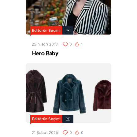
Editörün Seçimi
25 Nisan 2019
0
1
Hero Baby
Editörün Seçimi
21 Şubat 2026
0
0