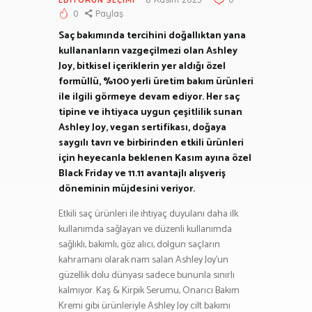
0
Paylaş
Saç bakımında tercihini doğallıktan yana
kullananların vazgeçilmezi olan Ashley
Joy, bitkisel içeriklerin yer aldığı özel
formüllü, %100 yerli üretim bakım ürünleri
ile ilgili görmeye devam ediyor. Her saç
tipine ve ihtiyaca uygun çeşitlilik sunan
Ashley Joy, vegan sertifikası, doğaya
saygılı tavrı ve birbirinden etkili ürünleri
için heyecanla beklenen Kasım ayına özel
Black Friday ve 11.11 avantajlı alışveriş
döneminin müjdesini veriyor.
Etkili saç ürünleri ile ihtiyaç duyulanı daha ilk
kullanımda sağlayan ve düzenli kullanımda
sağlıklı, bakımlı, göz alıcı, dolgun saçların
kahramanı olarak nam salan Ashley Joy’un
güzellik dolu dünyası sadece bununla sınırlı
kalmıyor. Kaş & Kirpik Serumu, Onarıcı Bakım
Kremi gibi ürünleriyle Ashley Joy cilt bakımı