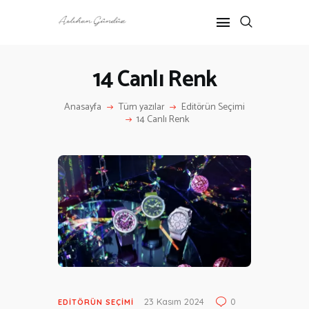
14 Canlı Renk
ANASAYFA
Anasayfa
Tüm yazılar
Editörün Seçimi
RÖPORTAJ
14 Canlı Renk
ANNE-ÇOCUK
KÜLTÜR SANAT
HAKKIMDA
İLETIŞIM
23 Kasım 2024
0
EDITÖRÜN SEÇIMI