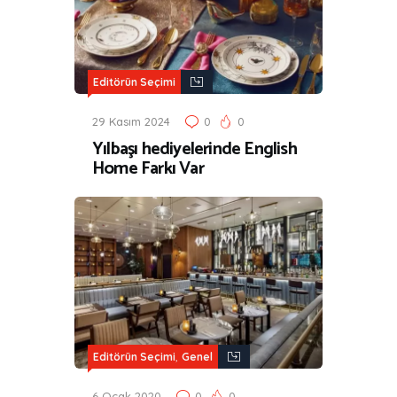
Editörün Seçimi
29 Kasım 2024
0
0
Yılbaşı hediyelerinde English
Home Farkı Var
,
Editörün Seçimi
Genel
6 Ocak 2020
0
0