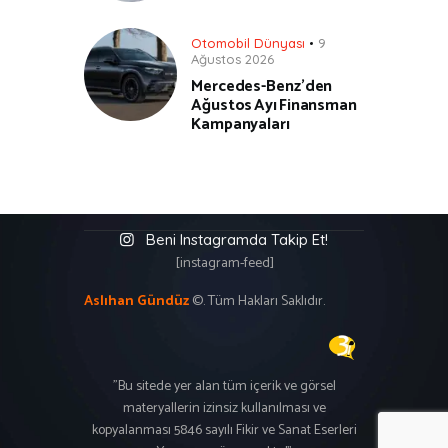
Otomobil Dünyası
9
Ağustos 2026
Mercedes-Benz’den
Ağustos Ayı Finansman
Kampanyaları
Beni Instagramda Takip Et!
[instagram-feed]
Aslıhan Gündüz
©. Tüm Hakları Saklıdır.
"Bu sitede yer alan tüm içerik ve görsel
materyallerin izinsiz kullanılması ve
kopyalanması 5846 sayılı Fikir ve Sanat Eserleri