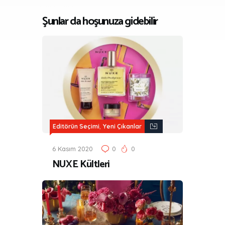
Şunlar da hoşunuza gidebilir
,
Editörün Seçimi
Yeni Çıkanlar
6 Kasım 2020
0
0
NUXE Kültleri