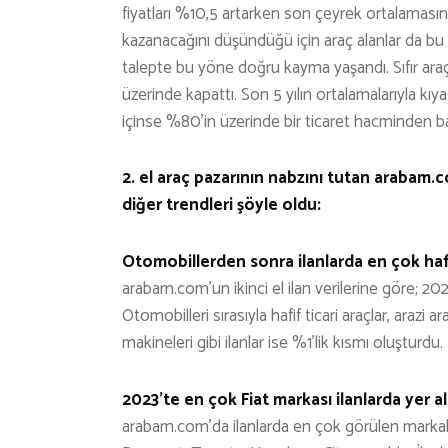
fiyatları %10,5 artarken son çeyrek ortalaması
kazanacağını düşündüğü için araç alanlar da bu ar
talepte bu yöne doğru kayma yaşandı. Sıfır araç 
üzerinde kapattı. Son 5 yılın ortalamalarıyla kıya
içinse %80’in üzerinde bir ticaret hacminden ba
2. el araç pazarının nabzını tutan arabam.
diğer trendleri şöyle oldu:
Otomobillerden sonra ilanlarda en çok hafi
arabam.com’un ikinci el ilan verilerine göre; 2023
Otomobilleri sırasıyla hafif ticari araçlar, arazi ar
makineleri gibi ilanlar ise %1’lik kısmı oluşturdu.
2023’te en çok Fiat markası ilanlarda yer al
arabam.com’da ilanlarda en çok görülen markalar