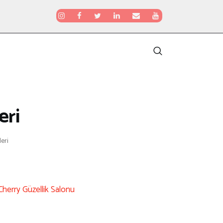
eri
leri
Cherry Güzellik Salonu