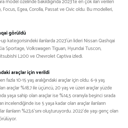
ra model özelinde bakıldığında 2023’te en çok ilan verilen
, Focus, Egea, Corolla, Passat ve Civic oldu. Bu modelleri,
hqai görüldü
up kategorisindeki ilanlarda 2023’ün lideri Nissan Qashqai
, Kia Sportage, Volkswagen Tiguan, Hyundai Tuscon,
subishi L200 ve Chevrolet Captiva izledi.
daki araçlar için verildi
n fazla 10-15 yaş aralığındaki araçlar için oldu. 6-9 yaş
 olan araçlar %18,7 ile üçüncü, 20 yaş ve üzeri araçlar yüzde
ında yaşa sahip olan araçlar ise %14,5 oranıyla beşinci sırada
rı incelendiğinde ise 5 yaşa kadar olan araçlar ilanların
çlar ilanların %23,6’sını oluşturuyordu. 2022’de yaşı genç olan
örülüyor.