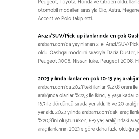
Peugeot, Toyota, Honda ve Citroen oldu. İlanla
otomobil modelleri sırasıyla Clio, Astra, Megane
Accent ve Polo takip etti.
Arazi/SUV/Pick-up ilanlarında en çok Qas
arabam.com’da yayınlanan 2. el Arazi/SUV/Pick-
oldu. Qashqai modelini sırasıyla Dacia Duster
Peugeot 3008, Nissan Juke, Peugeot 2008, Mit
2023 yılında ilanlar en çok 10-15 yaş aralığın
arabam.com’da 2023’teki ilanlar %27,8 oranı ile e
aralığında olanlar %22,3 ile ikinci, 5 yaşa kadar
16,7 ile dördüncü sırada yer aldı. 16 ve 20 aralığ
yer aldı. 2022 yılında arabam.com’daki araç ilanla
%20,8’ini oluştururken, 6-9 yaş aralığındaki ara
araç ilanlarının 2023’e göre daha fazla olduğu g