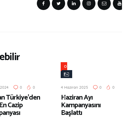
bilir
O
t
o
 2024
0
0
4 Haziran 2025
0
0
m
an Türkiye’den
Haziran Ayı
o
 En Cazip
Kampanyasını
b
anyası
Başlattı
i
l
D