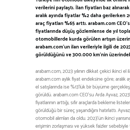
verilerini paylaştı. İlan fiyatları baz alın
aralık ayında fiyatlar %2 daha gerilerken 2
araç fiyatları %65 arttı. arabam.com CEO’su
fiyatlarında düşüş gözlemlense de yıl topl
otomobillerde kurda görülen artışın üzerind
arabam.com’un ilan verileriyle ilgili de 2023
görüldüğünü ve 300.000 km’nin üzerindeki
arabam.com, 2023 yılının dikkat çekici ikinci el ila
arabam.com aylık fiyat endeksine göre; aralık ayı
el satışlarında ise %13’lük bir büyüme gerçekleşt
görüldü. arabam.com CEO’su Arda Ayvaz, 2023’e d
fiyatlarının arttığı, sıfır araçlarda bekleme listel
görüldüğü bir süreç yaşandığını hatırlattı. Ayvaz
otomobil alımları da oldu. 2023’ün ikinci yarısı
erişimin zorlaşması ve yüksek faizler sebebiyle 