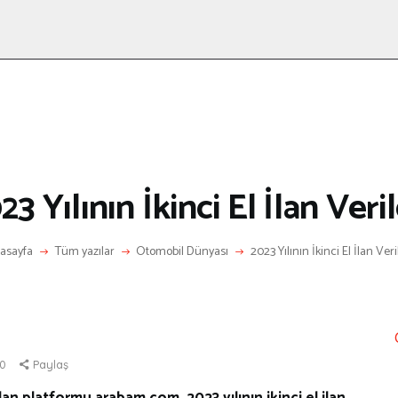
ANASAYFA
RÖPORTAJ
ANNE-ÇOCUK
KÜLTÜR SANAT
HAKKIMDA
LETIŞIM
23 Yılının İkinci El İlan Veril
asayfa
Tüm yazılar
Otomobil Dünyası
2023 Yılının İkinci El İlan Veri
0
Paylaş
lan platformu arabam.com, 2023 yılının ikinci el ilan