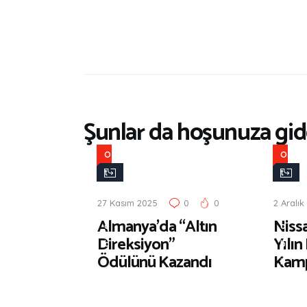
Şunlar da hoşunuza gide
O
O
t
t
o
o
27 Kasım 2025
0
0
2 Aralık
m
m
Almanya’da “Altın
Niss
o
o
Direksiyon”
Yılın
b
b
Ödülünü Kazandı
Kamp
i
i
l
l
D
D