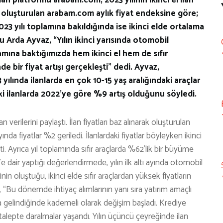
arak oluşturulan arabam.com aylık fiyat endeksine göre;
023 yılı toplamına bakıldığında ise ikinci elde ortalama
 Arda Ayvaz, “Yılın ikinci yarısında otomobil
amına baktığımızda hem ikinci el hem de sıfır
e bir fiyat artışı gerçekleşti” dedi. Ayvaz,
 yılında ilanlarda en çok 10-15 yaş aralığındaki araçlar
 ilanlarda 2022’ye göre %9 artış olduğunu söyledi.
n verilerini paylaştı. İlan fiyatları baz alınarak oluşturulan
nda fiyatlar %2 geriledi. İlanlardaki fiyatlar böyleyken ikinci
i. Ayrıca yıl toplamında sıfır araçlarda %62’lik bir büyüme
air yaptığı değerlendirmede, yılın ilk altı ayında otomobil
erinin oluştuğu, ikinci elde sıfır araçlardan yüksek fiyatların
, “Bu dönemde ihtiyaç alımlarının yanı sıra yatırım amaçlı
na gelindiğinde kademeli olarak değişim başladı. Krediye
talepte daralmalar yaşandı. Yılın üçüncü çeyreğinde ilan