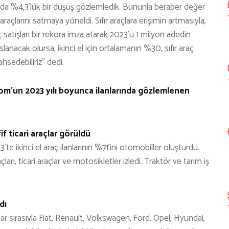
nda %4,3’lük bir düşüş gözlemledik. Bununla beraber değer
açlarını satmaya yöneldi. Sıfır araçlara erişimin artmasıyla,
satışları bir rekora imza atarak 2023’ü 1 milyon adedin
slanacak olursa, ikinci el için ortalamanın %30, sıfır araç
hsedebiliriz” dedi.
com’un 2023 yılı boyunca ilanlarında gözlemlenen
f ticari araçlar görüldü
’te ikinci el araç ilanlarının %71’ini otomobiller oluşturdu.
açları, ticari araçlar ve motosikletler izledi. Traktör ve tarım iş
dı
 sırasıyla Fiat, Renault, Volkswagen, Ford, Opel, Hyundai,