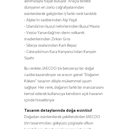
alınmasıyla hayat buluyor. Araçla birlikte
dünyanın en zorlu coğrafyalarından
esinlenilerek geliştirilen 5 farklı renk tanıtıldı:
• Alpler’in vadilerinden Alp Yeşili
• İzlanda’nın buzul nehirlerinden Buzul Mavisi
• Vezüv Yanardağı’nın derin volkanik
madenlerinden Zirkon Grisi
• Sibirya ovalarından Karlı Beyaz
• Colorado’nun Kara Kanyonu’ndan Kanyon
Siyahı
Bu renkler, JAECOO 5’e benzersiz bir doğal
cazibe kazandırıyor ve aracın genel “Doğanın
Kökeni” tasarım diliyle mükemmel uyum
sağlıyor. Her renk, doğanın farklı bir manzarasını
temsil ederek kullanıcıya kendisini açık havanın
içinde hissettiriyor.
Tasarım detaylarında doğa esintisi!
Doğadan esinlenilerek şekillendirilen JAECOO
5’in tasarımcıları, gökyüzü çizgisiyle ufkun