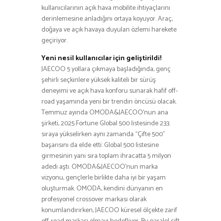
kullanıcılarının açık hava mobilite ihtiyaçlarını
derinlemesine anladığını ortaya koyuyor. Araç,
doğaya ve açık havaya duyulan özlemi harekete
geçiriyor.
Yeni nesil kullanıcılar için geliştirildi!
JAECOO 5 yollara çıkmaya başladığında, genç
şehirli seçkinlere yüksek kaliteli bir sürüş
deneyimi ve açık hava konforu sunarak hafif off-
road yaşamında yeni bir trendin öncüsü olacak.
Temmuz ayında OMODA&JAECOO’nun ana
şirketi, 2025 Fortune Global 500 listesinde 233.
sıraya yükselirken aynı zamanda “Çifte 500”
başarısını da elde etti: Global 500 listesine
girmesinin yanı sıra toplam ihracatta 5 milyon
adedi aştı. OMODA&JAECOO’nun marka
vizyonu, gençlerle birlikte daha iyi bir yaşam
oluşturmak. OMODA, kendini dünyanın en
profesyonel crossover markası olarak
konumlandırırken, JAECOO küresel ölçekte zarif