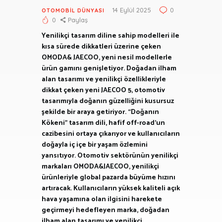
14 Eylül 2025
0
OTOMOBIL DÜNYASI
0
Paylaş
Yenilikçi tasarım diline sahip modelleri ile
kısa sürede dikkatleri üzerine çeken
OMODA& JAECOO, yeni nesil modellerle
ürün gamını genişletiyor. Doğadan ilham
alan tasarımı ve yenilikçi özellikleriyle
dikkat çeken yeni JAECOO 5, otomotiv
tasarımıyla doğanın güzelliğini kusursuz
şekilde bir araya getiriyor. “Doğanın
Kökeni” tasarım dili, hafif off-road’un
cazibesini ortaya çıkarıyor ve kullanıcıların
doğayla iç içe bir yaşam özlemini
yansıtıyor. Otomotiv sektörünün yenilikçi
markaları OMODA&JAECOO, yenilikçi
ürünleriyle global pazarda büyüme hızını
artıracak. Kullanıcıların yüksek kaliteli açık
hava yaşamına olan ilgisini harekete
geçirmeyi hedefleyen marka, doğadan
ilham alan tasarımı ve yenilikçi