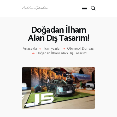
Doğadan İlham
Alan Dış Tasarım!
ANASAYFA
RÖPORTAJ
Anasayfa
Tüm yazılar
Otomobil Dünyası
ANNE-ÇOCUK
Doğadan İlham Alan Dış Tasarım!
KÜLTÜR SANAT
HAKKIMDA
İLETIŞIM