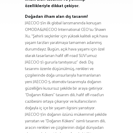
özellikleriyle dikkat çekiyor.
Doğadan ilham alan dış tasarım!
JAECOO 5’in ilk global lansmanında konuşan
OMODA&JAECOO International CEO’su Shawn
Xu, “Şehirli seçkinler için yüksek kaliteli açık hava
yaşam tarzları yaratmaya tamamen adanmış
durumdayız. Bugün, açık hava yaşamı için özel
olarak tasarlanan hafif off-road SUV’umuz
JAECOO 5’i gururla tanıtıyoruz” dedi. Dış
tasarımı özenle düşünülmüş, renkleri ve
çizgilerinde doğa unsurlarıyla harmanlanan
yeni JAECOO 5, otomotiv tasarımıyla doğanın
güzelliğini kusursuz şekilde bir araya getiriyor.
“Doğanın Kökeni” tasarım dili, hafif off-road’un
cazibesini ortaya çıkarıyor ve kullanıcıların
doğayla iç içe bir yaşam ilgisini yansıtıyor.
JAECOO 5’in doğanın özünü mükemmel şekilde
yansıtan ve “Doğanın Kökeni” isimli tasarım dili,
aracın renkleri ve çizgilerinin doğal dünyadan