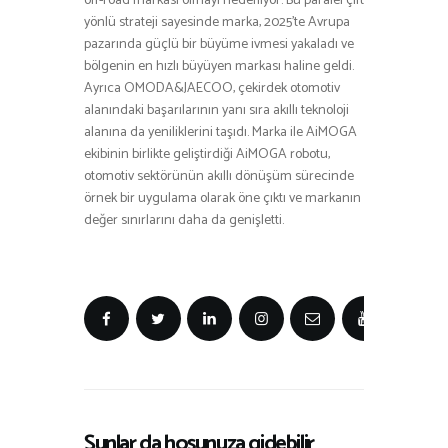
off-road markası olmayı hedefliyor. Bu paralel çift
yönlü strateji sayesinde marka, 2025’te Avrupa
pazarında güçlü bir büyüme ivmesi yakaladı ve
bölgenin en hızlı büyüyen markası haline geldi.
Ayrıca OMODA&JAECOO, çekirdek otomotiv
alanındaki başarılarının yanı sıra akıllı teknoloji
alanına da yeniliklerini taşıdı. Marka ile AiMOGA
ekibinin birlikte geliştirdiği AiMOGA robotu,
otomotiv sektörünün akıllı dönüşüm sürecinde
örnek bir uygulama olarak öne çıktı ve markanın
değer sınırlarını daha da genişletti.
Şunlar da hoşunuza gidebilir