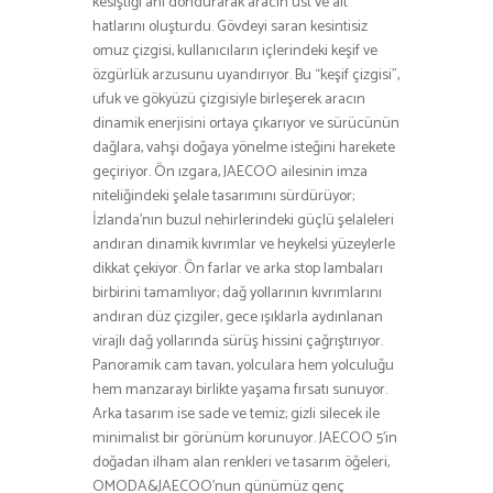
kesiştiği anı dondurarak aracın üst ve alt
hatlarını oluşturdu. Gövdeyi saran kesintisiz
omuz çizgisi, kullanıcıların içlerindeki keşif ve
özgürlük arzusunu uyandırıyor. Bu “keşif çizgisi”,
ufuk ve gökyüzü çizgisiyle birleşerek aracın
dinamik enerjisini ortaya çıkarıyor ve sürücünün
dağlara, vahşi doğaya yönelme isteğini harekete
geçiriyor. Ön ızgara, JAECOO ailesinin imza
niteliğindeki şelale tasarımını sürdürüyor;
İzlanda’nın buzul nehirlerindeki güçlü şelaleleri
andıran dinamik kıvrımlar ve heykelsi yüzeylerle
dikkat çekiyor. Ön farlar ve arka stop lambaları
birbirini tamamlıyor; dağ yollarının kıvrımlarını
andıran düz çizgiler, gece ışıklarla aydınlanan
virajlı dağ yollarında sürüş hissini çağrıştırıyor.
Panoramik cam tavan, yolculara hem yolculuğu
hem manzarayı birlikte yaşama fırsatı sunuyor.
Arka tasarım ise sade ve temiz; gizli silecek ile
minimalist bir görünüm korunuyor. JAECOO 5’in
doğadan ilham alan renkleri ve tasarım öğeleri,
OMODA&JAECOO’nun günümüz genç