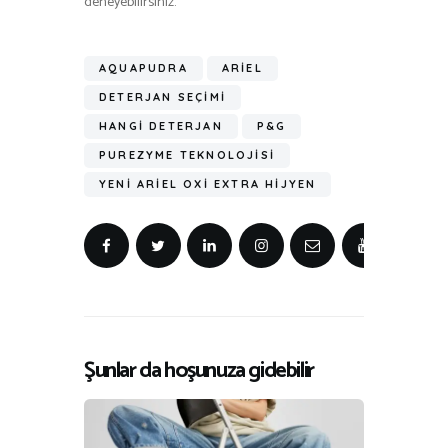
deneyebilirsiniz.
AQUAPUDRA
ARIEL
DETERJAN SEÇIMI
HANGI DETERJAN
P&G
PUREZYME TEKNOLOJISI
YENI ARIEL OXI EXTRA HIJYEN
Şunlar da hoşunuza gidebilir