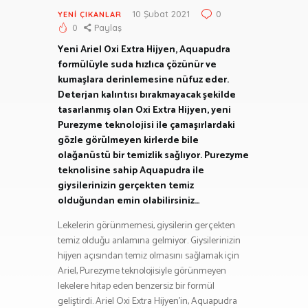
10 Şubat 2021
0
YENI ÇIKANLAR
0
Paylaş
Yeni Ariel Oxi Extra Hijyen, Aquapudra
formülüyle suda hızlıca çözünür ve
kumaşlara derinlemesine nüfuz eder.
Deterjan kalıntısı bırakmayacak şekilde
tasarlanmış olan Oxi Extra Hijyen, yeni
Purezyme teknolojisi ile çamaşırlardaki
gözle görülmeyen kirlerde bile
olağanüstü bir temizlik sağlıyor. Purezyme
teknolisine sahip Aquapudra ile
giysilerinizin gerçekten temiz
olduğundan emin olabilirsiniz…
Lekelerin görünmemesi, giysilerin gerçekten
temiz olduğu anlamına gelmiyor. Giysilerinizin
hijyen açısından temiz olmasını sağlamak için
Ariel, Purezyme teknolojisiyle görünmeyen
lekelere hitap eden benzersiz bir formül
geliştirdi. Ariel Oxi Extra Hijyen’in, Aquapudra