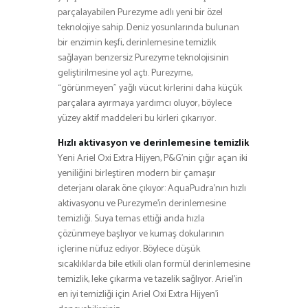
parçalayabilen Purezyme adlı yeni bir özel
teknolojiye sahip. Deniz yosunlarında bulunan
bir enzimin keşfi, derinlemesine temizlik
sağlayan benzersiz Purezyme teknolojisinin
geliştirilmesine yol açtı. Purezyme,
“görünmeyen” yağlı vücut kirlerini daha küçük
parçalara ayırmaya yardımcı oluyor, böylece
yüzey aktif maddeleri bu kirleri çıkarıyor.
Hızlı aktivasyon ve derinlemesine temizlik
Yeni Ariel Oxi Extra Hijyen, P&G’nin çığır açan iki
yeniliğini birleştiren modern bir çamaşır
deterjanı olarak öne çıkıyor: AquaPudra’nın hızlı
aktivasyonu ve Purezyme’in derinlemesine
temizliği. Suya temas ettiği anda hızla
çözünmeye başlıyor ve kumaş dokularının
içlerine nüfuz ediyor. Böylece düşük
sıcaklıklarda bile etkili olan formül derinlemesine
temizlik, leke çıkarma ve tazelik sağlıyor. Ariel’in
en iyi temizliği için Ariel Oxi Extra Hijyen’i