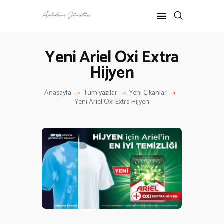
Yeni Ariel Oxi Extra
Hijyen
ANASAYFA
RÖPORTAJ
Anasayfa
Tüm yazılar
Yeni Çıkanlar
ANNE-ÇOCUK
Yeni Ariel Oxi Extra Hijyen
KÜLTÜR SANAT
HAKKIMDA
İLETIŞIM