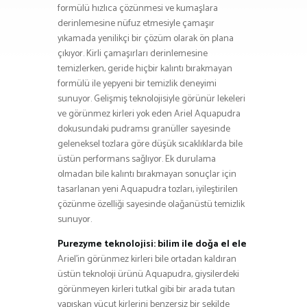
formülü hızlıca çözünmesi ve kumaşlara
derinlemesine nüfuz etmesiyle çamaşır
yıkamada yenilikçi bir çözüm olarak ön plana
çıkıyor. Kirli çamaşırları derinlemesine
temizlerken, geride hiçbir kalıntı bırakmayan
formülü ile yepyeni bir temizlik deneyimi
sunuyor. Gelişmiş teknolojisiyle görünür lekeleri
ve görünmez kirleri yok eden Ariel Aquapudra
dokusundaki pudramsı granüller sayesinde
geleneksel tozlara göre düşük sıcaklıklarda bile
üstün performans sağlıyor. Ek durulama
olmadan bile kalıntı bırakmayan sonuçlar için
tasarlanan yeni Aquapudra tozları, iyileştirilen
çözünme özelliği sayesinde olağanüstü temizlik
sunuyor.
Purezyme teknolojisi: bilim ile doğa el ele
Ariel’in görünmez kirleri bile ortadan kaldıran
üstün teknoloji ürünü Aquapudra, giysilerdeki
görünmeyen kirleri tutkal gibi bir arada tutan
yapışkan vücut kirlerini benzersiz bir şekilde