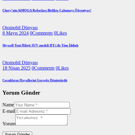
Chery’nin AiMOGA Robotları Birlikte Çalışmayı Öğreniyor!
Otomobil Dünyası
8 Mayıs 2024
0
Comments
0
Likes
Skywell Yeni Hibrit SUV modeli HT-i ile Yine İddialı
Otomobil Dünyası
18 Nisan 2025
0
Comments
0
Likes
Çocukların Hayallerini Gerçeğe Dönüştürdü
Yorum Gönder
Name
E-mail
Yorum