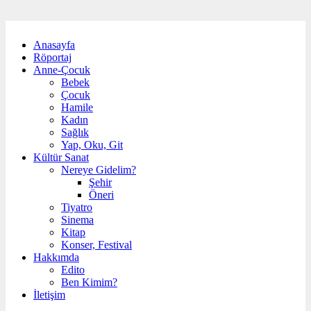
Anasayfa
Röportaj
Anne-Çocuk
Bebek
Çocuk
Hamile
Kadın
Sağlık
Yap, Oku, Git
Kültür Sanat
Nereye Gidelim?
Şehir
Öneri
Tiyatro
Sinema
Kitap
Konser, Festival
Hakkımda
Edito
Ben Kimim?
İletişim