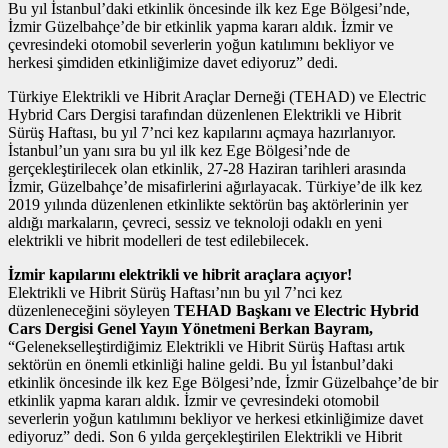
Bu yıl İstanbul’daki etkinlik öncesinde ilk kez Ege Bölgesi’nde,
İzmir Güzelbahçe’de bir etkinlik yapma kararı aldık. İzmir ve
çevresindeki otomobil severlerin yoğun katılımını bekliyor ve
herkesi şimdiden etkinliğimize davet ediyoruz” dedi.
Türkiye Elektrikli ve Hibrit Araçlar Derneği (TEHAD) ve Electric
Hybrid Cars Dergisi tarafından düzenlenen Elektrikli ve Hibrit
Sürüş Haftası, bu yıl 7’nci kez kapılarını açmaya hazırlanıyor.
İstanbul’un yanı sıra bu yıl ilk kez Ege Bölgesi’nde de
gerçekleştirilecek olan etkinlik, 27-28 Haziran tarihleri arasında
İzmir, Güzelbahçe’de misafirlerini ağırlayacak. Türkiye’de ilk kez
2019 yılında düzenlenen etkinlikte sektörün baş aktörlerinin yer
aldığı markaların, çevreci, sessiz ve teknoloji odaklı en yeni
elektrikli ve hibrit modelleri de test edilebilecek.
İzmir kapılarını elektrikli ve hibrit araçlara açıyor!
Elektrikli ve Hibrit Sürüş Haftası’nın bu yıl 7’nci kez
düzenleneceğini söyleyen
TEHAD Başkanı ve Electric Hybrid
Cars Dergisi Genel Yayın Yönetmeni Berkan Bayram,
“Gelenekselleştirdiğimiz Elektrikli ve Hibrit Sürüş Haftası artık
sektörün en önemli etkinliği haline geldi. Bu yıl İstanbul’daki
etkinlik öncesinde ilk kez Ege Bölgesi’nde, İzmir Güzelbahçe’de bir
etkinlik yapma kararı aldık. İzmir ve çevresindeki otomobil
severlerin yoğun katılımını bekliyor ve herkesi etkinliğimize davet
ediyoruz” dedi. Son 6 yılda gerçekleştirilen Elektrikli ve Hibrit