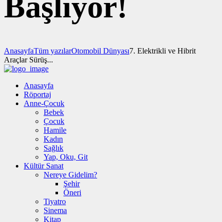
Başlıyor!
Anasayfa
Tüm yazılar
Otomobil Dünyası
7. Elektrikli ve Hibrit
Araçlar Sürüş...
Anasayfa
Röportaj
Anne-Çocuk
Bebek
Çocuk
Hamile
Kadın
Sağlık
Yap, Oku, Git
Kültür Sanat
Nereye Gidelim?
Şehir
Öneri
Tiyatro
Sinema
Kitap