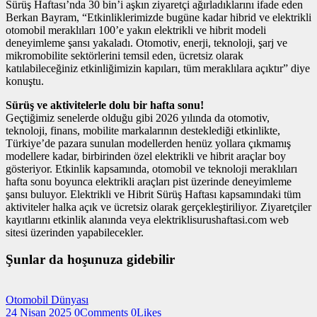
Sürüş Haftası’nda 30 bin’i aşkın ziyaretçi ağırladıklarını ifade eden
Berkan Bayram, “Etkinliklerimizde bugüne kadar hibrid ve elektrikli
otomobil meraklıları 100’e yakın elektrikli ve hibrit modeli
deneyimleme şansı yakaladı. Otomotiv, enerji, teknoloji, şarj ve
mikromobilite sektörlerini temsil eden, ücretsiz olarak
katılabileceğiniz etkinliğimizin kapıları, tüm meraklılara açıktır” diye
konuştu.
Sürüş ve aktivitelerle dolu bir hafta sonu!
Geçtiğimiz senelerde olduğu gibi 2026 yılında da otomotiv,
teknoloji, finans, mobilite markalarının desteklediği etkinlikte,
Türkiye’de pazara sunulan modellerden henüz yollara çıkmamış
modellere kadar, birbirinden özel elektrikli ve hibrit araçlar boy
gösteriyor. Etkinlik kapsamında, otomobil ve teknoloji meraklıları
hafta sonu boyunca elektrikli araçları pist üzerinde deneyimleme
şansı buluyor. Elektrikli ve Hibrit Sürüş Haftası kapsamındaki tüm
aktiviteler halka açık ve ücretsiz olarak gerçekleştiriliyor. Ziyaretçiler
kayıtlarını etkinlik alanında veya elektriklisurushaftasi.com web
sitesi üzerinden yapabilecekler.
Şunlar da hoşunuza gidebilir
Otomobil Dünyası
24 Nisan 2025
0
Comments
0
Likes