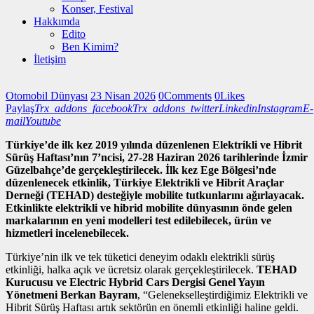
Konser, Festival
Hakkımda
Edito
Ben Kimim?
İletişim
Otomobil Dünyası
23 Nisan 2026
0
Comments
0
Likes
Paylaş
Trx_addons_facebook
Trx_addons_twitter
Linkedin
Instagram
E-
mail
Youtube
Türkiye’de ilk kez 2019 yılında düzenlenen Elektrikli ve Hibrit
Sürüş Haftası’nın 7’ncisi, 27-28 Haziran 2026 tarihlerinde İzmir
Güzelbahçe’de gerçekleştirilecek. İlk kez Ege Bölgesi’nde
düzenlenecek etkinlik, Türkiye Elektrikli ve Hibrit Araçlar
Derneği (TEHAD) desteğiyle mobilite tutkunlarını ağırlayacak.
Etkinlikte elektrikli ve hibrid mobilite dünyasının önde gelen
markalarının en yeni modelleri test edilebilecek, ürün ve
hizmetleri incelenebilecek.
Türkiye’nin ilk ve tek tüketici deneyim odaklı elektrikli sürüş
etkinliği, halka açık ve ücretsiz olarak gerçekleştirilecek.
TEHAD
Kurucusu ve Electric Hybrid Cars Dergisi Genel Yayın
Yönetmeni Berkan Bayram
, “Gelenekselleştirdiğimiz Elektrikli ve
Hibrit Sürüş Haftası artık sektörün en önemli etkinliği haline geldi.