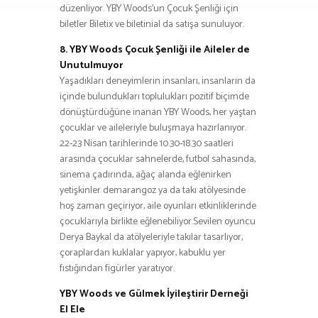
düzenliyor. YBY Woods’un Çocuk Şenliği için
biletler Biletix ve biletinial da satışa sunuluyor.
8. YBY Woods Çocuk Şenliği ile Aileler de
Unutulmuyor
Yaşadıkları deneyimlerin insanları, insanların da
içinde bulundukları toplulukları pozitif biçimde
dönüştürdüğüne inanan YBY Woods, her yaştan
çocuklar ve aileleriyle buluşmaya hazırlanıyor.
22-23 Nisan tarihlerinde 10.30-18.30 saatleri
arasında çocuklar sahnelerde, futbol sahasında,
sinema çadırında, ağaç alanda eğlenirken
yetişkinler demarangoz ya da takı atölyesinde
hoş zaman geçiriyor, aile oyunları etkinliklerinde
çocuklarıyla birlikte eğlenebiliyor.Sevilen oyuncu
Derya Baykal da atölyeleriyle takılar tasarlıyor,
çoraplardan kuklalar yapıyor, kabuklu yer
fıstığından figürler yaratıyor.
YBY Woods ve Gülmek İyileştirir Derneği
El Ele