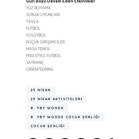
Gün Boyu Devam Eden Etkinlikler
YÜZ BOYAMA
SOKAK OYUNLARI
TAVLA
FUTBOL
VOLEYBOL
KÜÇÜK GİRİŞİMCİLER
MASA TENİSİ
FREESTYLE FUTBOL
SATRANÇ
ORIENTEERING
23 NISAN
23 NISAN AKTIVITELERI
8. YBY WOODS
8. YBY WOODS ÇOCUK ŞENLIĞI
ÇOCUK ŞENLIĞI