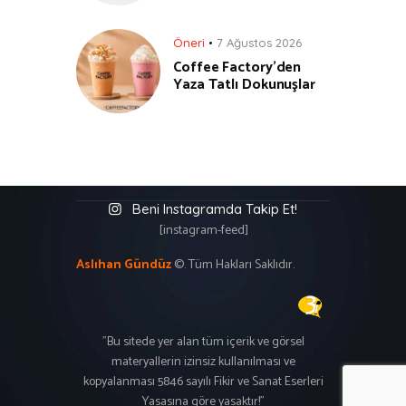
Öneri
7 Ağustos 2026
Coffee Factory’den
Yaza Tatlı Dokunuşlar
Beni Instagramda Takip Et!
[instagram-feed]
Aslıhan Gündüz
©. Tüm Hakları Saklıdır.
"Bu sitede yer alan tüm içerik ve görsel
materyallerin izinsiz kullanılması ve
kopyalanması 5846 sayılı Fikir ve Sanat Eserleri
Yasasına göre yasaktır!"