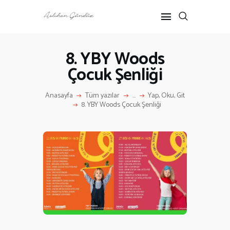
8. YBY Woods
Çocuk Şenliği
ANASAYFA
RÖPORTAJ
Anasayfa
Tüm yazılar
...
Yap, Oku, Git
ANNE-ÇOCUK
8. YBY Woods Çocuk Şenliği
KÜLTÜR SANAT
HAKKIMDA
İLETIŞIM