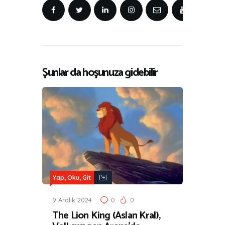
Şunlar da hoşunuza gidebilir
Yap, Oku, Git
9 Aralık 2024
0
0
The Lion King (Aslan Kral),