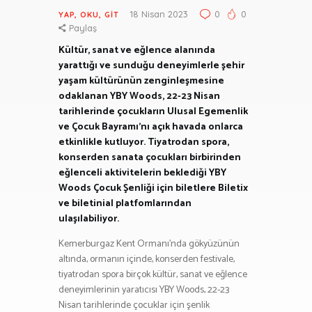
18 Nisan 2023
0
0
YAP, OKU, GIT
Paylaş
Kültür, sanat ve eğlence alanında
yarattığı ve sunduğu deneyimlerle şehir
yaşam kültürünün zenginleşmesine
odaklanan YBY Woods, 22-23 Nisan
tarihlerinde çocukların Ulusal Egemenlik
ve Çocuk Bayramı’nı açık havada onlarca
etkinlikle kutluyor. Tiyatrodan spora,
konserden sanata çocukları birbirinden
eğlenceli aktivitelerin beklediği YBY
Woods Çocuk Şenliği için biletlere Biletix
ve biletinial platfomlarından
ulaşılabiliyor.
Kemerburgaz Kent Ormanı’nda gökyüzünün
altında, ormanın içinde, konserden festivale,
tiyatrodan spora birçok kültür, sanat ve eğlence
deneyimlerinin yaratıcısı YBY Woods, 22-23
Nisan tarihlerinde çocuklar için şenlik