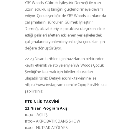
YBY Woods, Gülmek İyileştirir Derneği ile olan
uzun soluklu iş birliğini güçlendirmeye devam
ediyor. Çocuk şenliğinde YBY Woods alanlarında
çalışmalarını sürdüren Gülmek İyileştirir
Derneği, aktiviteleriyle çocuklara ulaşırken, elde
ettiği gelirleri afetten etkilenen yerleşkelerdeki
çalışmalarına yönlendiriyor; başka çocuklar için
değere dönüştürüyor.
22-23 Nisan tarihleri için hazırlanan birbirinden
keyifli etkinlik ve atölyeleriyle YBY Woods Çocuk
Şenliği’ne katılmak için biletlere buradan
ulaşabilirsiniz. Detaylı etkinlik takvimine ise
https://www.instagram.com/p/Cqxq1EoIvJN/_ula
şabilirsiniz.
ETKİNLİK TAKVİMİ
22 Nisan Program Akışı
10:30 – AÇILIŞ
11:00 – AKROBATİK DANS SHOW
11:00 – MUTFAK ATÖLYESİ