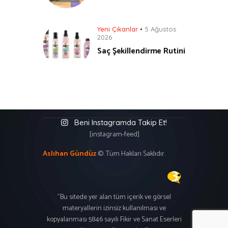
Yeni Çıkanlar
5 Ağustos
2026
Saç Şekillendirme Rutini
Beni Instagramda Takip Et!
[instagram-feed]
Aslıhan Gündüz
©. Tüm Hakları Saklıdır.
"Bu sitede yer alan tüm içerik ve görsel
materyallerin izinsiz kullanılması ve
kopyalanması 5846 sayılı Fikir ve Sanat Eserleri