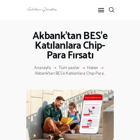
Akbank’tan BES’e
Katılanlara Chip-
ANASAYFA
Para Fırsatı
RÖPORTAJ
ANNE-ÇOCUK
Anasayfa
Tüm yazılar
Haber
KÜLTÜR SANAT
Akbank’tan BES’e Katılanlara Chip-Para...
HAKKIMDA
İLETIŞIM