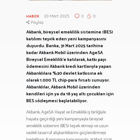
20 Mart 2025
0
0
HABER
Paylaş
Akbank, bireysel emeklilik sistemine (BES)
katılımı teşvik eden yeni kampanyasını
duyurdu. Banka, 31 Mart 2025 tarihine
kadar Akbank Mobil üzerinden AgeSA
Bireysel Emeklilik’e katılarak, katkı payı
ödemesini Akbank kredi kartlarıyla yapan
Akbanklılara %30 devlet katkısına ek
olarak 1.000 TL chip-para fırsatı sunuyor.
Akbanklılar, Akbank Mobil üzerinden
kendileri için ya da 18 yaş altı çocukları için
BES sözleşmesi başlatabiliyor.
Akbank, AgeSA Hayat ve Emeklilik iş birliğiyle
hayata geçirdiği yeni kampanyayla bireysel
emeklilik sistemini (BES) teşvik etmeyi ve uzun
vadeli tasarruf alışkanlıklarını güçlendirmeyi
hedefliyor. Kampanya kapsamında, 31 Mart 2025