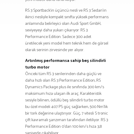
RS 3 Sportback‘in üçüncü nesli ve RS 3 Sedan’ın
ikinci nesliyle kompakt sınıfta yüksek performans
anlamında belirleyici olan Audi Sport GmbH,
seviyeyeyi daha yukarı çıkarıyor: RS 3
Performance Edition. Sadece 300 adet
üretilecek yeni model hem teknik hem de görsel
olarak serinin zirvesinde yer alıyor.
Artırılmış performansa sahip beş silindirli
turbo motor
Önceki tüm RS 3 serilerinden daha güçlü ve
daha hızlı olan RS 3 Performance Edition, RS
Dynamics Package plus ile sınıfında 300 km/s
maksimum hıza ulaşan ilk araç. Karakteristik
sesiyle bilinen, ödüllü beş silindirli turbo motor
bu özel modeli 407 PS güç sağlarken, 500 Nm’lik
bir tork değerine ulaştırıyor. Güç, 7 vitesli S tronic
çift kavramalı şanzıman tarafından iletiliyor. RS 3
Performance Edition 0’dan 100 km/s hıza 3,8
saniyede çıkabiliyor.