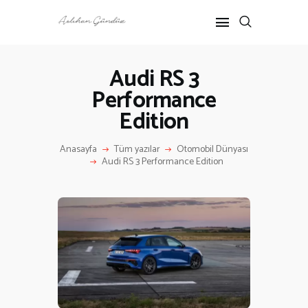
Audi RS 3
Performance
ANASAYFA
Edition
RÖPORTAJ
ANNE-ÇOCUK
Anasayfa
Tüm yazılar
Otomobil Dünyası
KÜLTÜR SANAT
Audi RS 3 Performance Edition
HAKKIMDA
İLETIŞIM