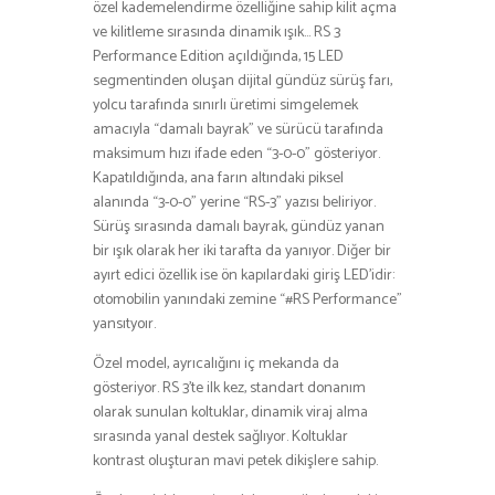
özel kademelendirme özelliğine sahip kilit açma
ve kilitleme sırasında dinamik ışık… RS 3
Performance Edition açıldığında, 15 LED
segmentinden oluşan dijital gündüz sürüş farı,
yolcu tarafında sınırlı üretimi simgelemek
amacıyla “damalı bayrak” ve sürücü tarafında
maksimum hızı ifade eden “3-0-0” gösteriyor.
Kapatıldığında, ana farın altındaki piksel
alanında “3-0-0” yerine “RS-3” yazısı beliriyor.
Sürüş sırasında damalı bayrak, gündüz yanan
bir ışık olarak her iki tarafta da yanıyor. Diğer bir
ayırt edici özellik ise ön kapılardaki giriş LED’idir:
otomobilin yanındaki zemine “#RS Performance”
yansıtyoır.
Özel model, ayrıcalığını iç mekanda da
gösteriyor. RS 3’te ilk kez, standart donanım
olarak sunulan koltuklar, dinamik viraj alma
sırasında yanal destek sağlıyor. Koltuklar
kontrast oluşturan mavi petek dikişlere sahip.