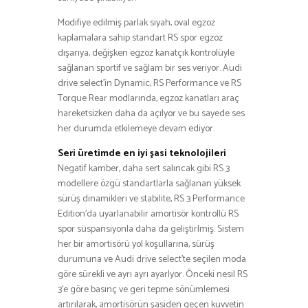
Modifiye edilmiş parlak siyah, oval egzoz
kaplamalara sahip standart RS spor egzoz
dışarıya, değişken egzoz kanatçık kontrolüyle
sağlanan sportif ve sağlam bir ses veriyor. Audi
drive select’in Dynamic, RS Performance ve RS
Torque Rear modlarında, egzoz kanatları araç
hareketsizken daha da açılyor ve bu sayede ses
her durumda etkilemeye devam ediyor.
Seri üretimde en iyi şasi teknolojileri
Negatif kamber, daha sert salıncak gibi RS 3
modellere özgü standartlarla sağlanan yüksek
sürüş dinamikleri ve stabilite, RS 3 Performance
Edition’da uyarlanabilir amortisör kontrollü RS
spor süspansiyonla daha da geliştirlmiş. Sistem
her bir amortisörü yol koşullarına, sürüş
durumuna ve Audi drive select’te seçilen moda
göre sürekli ve ayrı ayrı ayarlyor. Önceki nesil RS
3’e göre basınç ve geri tepme sönümlemesi
artırılarak, amortisörün şasiden geçen kuvvetin