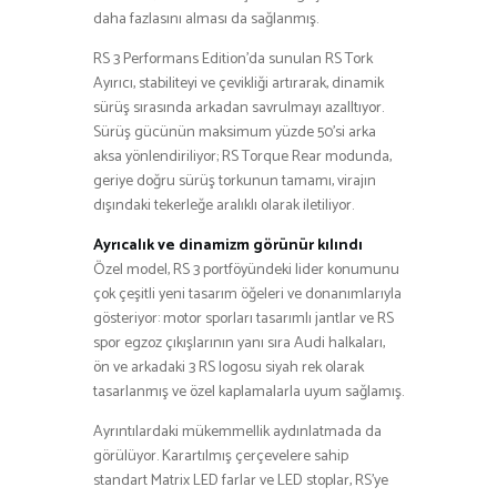
daha fazlasını alması da sağlanmış.
RS 3 Performans Edition’da sunulan RS Tork
Ayırıcı, stabiliteyi ve çevikliği artırarak, dinamik
sürüş sırasında arkadan savrulmayı azalltıyor.
Sürüş gücünün maksimum yüzde 50’si arka
aksa yönlendiriliyor; RS Torque Rear modunda,
geriye doğru sürüş torkunun tamamı, virajın
dışındaki tekerleğe aralıklı olarak iletiliyor.
Ayrıcalık ve dinamizm görünür kılındı
Özel model, RS 3 portföyündeki lider konumunu
çok çeşitli yeni tasarım öğeleri ve donanımlarıyla
gösteriyor: motor sporları tasarımlı jantlar ve RS
spor egzoz çıkışlarının yanı sıra Audi halkaları,
ön ve arkadaki 3 RS logosu siyah rek olarak
tasarlanmış ve özel kaplamalarla uyum sağlamış.
Ayrıntılardaki mükemmellik aydınlatmada da
görülüyor. Karartılmış çerçevelere sahip
standart Matrix LED farlar ve LED stoplar, RS’ye