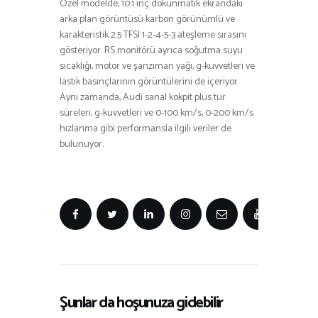
Özel modelde, 10.1 inç dokunmatik ekrandaki
arka plan görüntüsü karbon görünümlü ve
karakteristik 2.5 TFSI 1-2-4-5-3 ateşleme sırasını
gösteriyor. RS monitörü ayrıca soğutma suyu
sıcaklığı, motor ve şanzıman yağı, g-kuvvetleri ve
lastik basınçlarının görüntülerini de içeriyor.
Aynı zamanda, Audi sanal kokpit plus tur
süreleri, g-kuvvetleri ve 0-100 km/s, 0-200 km/s
hızlanma gibi performansla ilgili veriler de
bulunuyor.
Şunlar da hoşunuza gidebilir