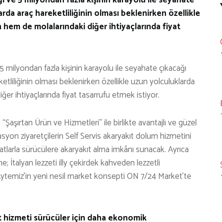
larda araç hareketliliğinin olması beklenirken özellikle
hem de molalarındaki diğer ihtiyaçlarında fiyat
5 milyondan fazla kişinin karayolu ile seyahate çıkacağı
eketliliğinin olması beklenirken özellikle uzun yolculuklarda
er ihtiyaçlarında fiyat tasarrufu etmek istiyor.
şırtan Ürün ve Hizmetleri” ile birlikte avantajlı ve güzel
tasyon ziyaretçilerin Self Servis akaryakıt dolum hizmetini
yatlarla sürücülere akaryakıt alma imkânı sunacak. Ayrıca
; İtalyan lezzeti illy çekirdek kahveden lezzetli
 Aytemiz’in yeni nesil market konsepti ON 7/24 Market’te
t hizmeti sürücüler için daha ekonomik