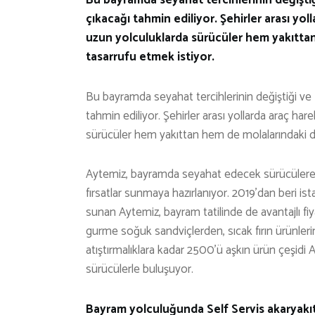
çıkacağı tahmin ediliyor. Şehirler arası yol
uzun yolculuklarda sürücüler hem yakıttan 
tasarrufu etmek istiyor.
Bu bayramda seyahat tercihlerinin değiştiği ve 
tahmin ediliyor. Şehirler arası yollarda araç har
sürücüler hem yakıttan hem de molalarındaki diğ
Aytemiz, bayramda seyahat edecek sürücülere “Şa
fırsatlar sunmaya hazırlanıyor. 2019’dan beri is
sunan Aytemiz, bayram tatilinde de avantajlı fi
gurme soğuk sandviçlerden, sıcak fırın ürünlerine
atıştırmalıklara kadar 2500’ü aşkın ürün çeşidi
sürücülerle buluşuyor.
Bayram yolculuğunda Self Servis akaryakı