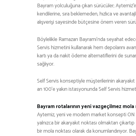
Bayram yolculuğuna çıkan sürücüler; Aytemiz’in
kendilerine, sıra beklemeden, hızlıca ve avantajlı
alışverişi sayesinde bütçesine önem veren sürü
Böylelikle Ramazan Bayramı’nda seyahat edecek
Servis hizmetini kullanarak hem depolarını ava
kartı ya da nakit ödeme alternatiflerini de suna
sağlıyor.
Self Servis konseptiyle müşterilerinin akaryakıt 
an 100’e yakın istasyonunda Self Servis hizmet
Bayram rotalarının yeni vazgeçilmez mola
Aytemiz, yeni ve modern market konsepti ON 7/
yalnızca bir akaryakıt noktası olmaktan çıkartı
bir mola noktası olarak da konumlandırıyor. Bay