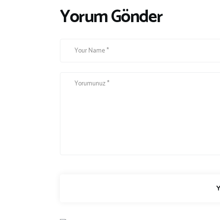
ı
ı
Yorum Gönder