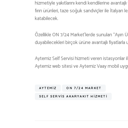
hizmetiyle yakıtlarını kendi kendilerine avantajlı
fırın ürünleri, taze soğuk sandviçler ile İtalyan 
katabilecek.
Özellikle ON 7/24 Market’lerde sunulan “Ayın Ürün
duyabilecekleri birçok ürüne avantajlı fiyatlarla 
Aytemiz Self Servisi hizmeti veren istasyonlar
Aytemiz web sitesi ve Aytemiz Vaay mobil uygul
AYTEMIZ
ON 7/24 MARKET
SELF SERVIS AKARYAKIT HIZMETI