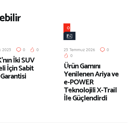
bilir
O
t
o
k 2023
0
0
23 Temmuz 2026
0
m
0
’nın İki SUV
o
Ürün Gamını
i İçin Sabit
b
Yenilenen Ariya ve
 Garantisi
i
e-POWER
l
Teknolojili X-Trail
D
İle Güçlendirdi
ü
n
y
a
s