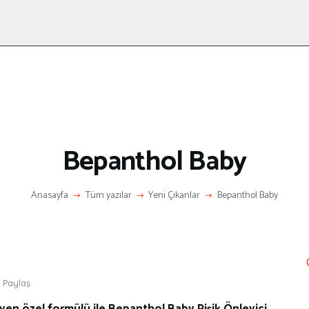
ANASAYFA
RÖPORTAJ
ANNE-ÇOCUK
KÜLTÜR SANAT
HAKKIMDA
LETIŞIM
Bepanthol Baby
Anasayfa
Tüm yazılar
Yeni Çıkanlar
Bepanthol Baby
Paylaş
en özel formülü ile Bepanthol Baby Pişik Önleyici