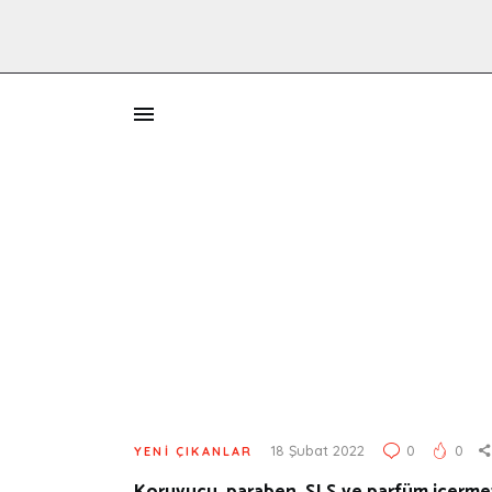
İ
18 Şubat 2022
0
0
YENI ÇIKANLAR
Koruyucu, paraben, SLS ve parfüm içermey