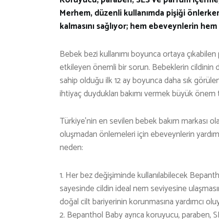
Merhem, düzenli kullanımda pişiği önlerke
kalmasını sağlıyor; hem ebeveynlerin hem 
Bebek bezi kullanımı boyunca ortaya çıkabilen p
etkileyen önemli bir sorun. Bebeklerin cildini
sahip olduğu ilk 12 ay boyunca daha sık görülen
ihtiyaç duydukları bakımı vermek büyük önem t
Türkiye’nin en sevilen bebek bakım markası ola
oluşmadan önlemeleri için ebeveynlerin yardımı
neden:
1. Her bez değişiminde kullanılabilecek Bepant
sayesinde cildin ideal nem seviyesine ulaşmasın
doğal cilt bariyerinin korunmasına yardımcı olu
2. Bepanthol Baby ayrıca koruyucu, paraben, S