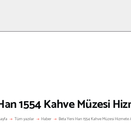
ANASAYFA
RÖPORTAJ
ANNE-ÇOCUK
KÜLTÜR SANAT
HAKKIMDA
LETIŞIM
Han 1554 Kahve Müzesi Hiz
ayfa
Tüm yazılar
Haber
Beta Yeni Han 1554 Kahve Müzesi Hizmete A