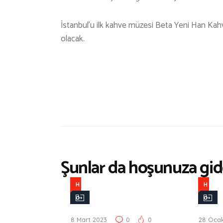
İstanbul’u ilk kahve müzesi Beta Yeni Han Kahv
olacak.
Şunlar da hoşunuza gide
H
H
a
a
b
b
8 Mart 2023
0
0
28 Oca