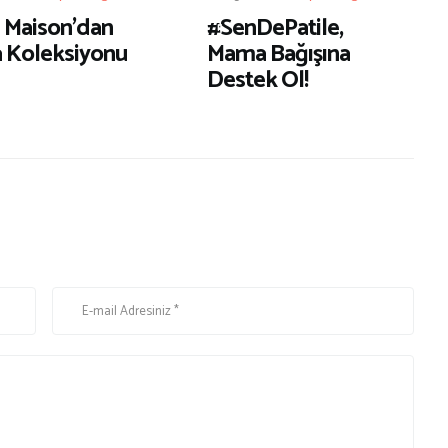
e
a Maison’dan
#SenDePatile,
r
 Koleksiyonu
Mama Bağışına
Destek Ol!