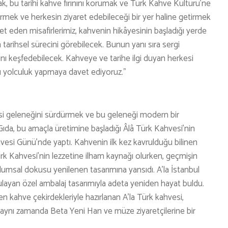
k, bu tarihi kahve fırınını korumak ve Türk Kahve Kültürü’ne
mek ve herkesin ziyaret edebileceği bir yer haline getirmek
et eden misafirlerimiz, kahvenin hikâyesinin başladığı yerde
 tarihsel sürecini görebilecek. Bunun yanı sıra sergi
nı keşfedebilecek. Kahveye ve tarihe ilgi duyan herkesi
u yolculuk yapmaya davet ediyoruz.”
i geleneğini sürdürmek ve bu geleneği modern bir
a, bu amaçla üretimine başladığı Âlâ Türk Kahvesi’nin
esi Günü’nde yaptı. Kahvenin ilk kez kavrulduğu bilinen
 Türk Kahvesi’nin lezzetine ilham kaynağı olurken, geçmişin
plumsal dokusu yenilenen tasarımına yansıdı. A’la İstanbul
rgulayan özel ambalaj tasarımıyla adeta yeniden hayat buldu.
en kahve çekirdekleriyle hazırlanan A’la Türk kahvesi,
 aynı zamanda Beta Yeni Han ve müze ziyaretçilerine bir