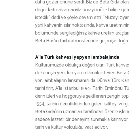
daha gözler önüne serdi. Biz de Beta Gıda olara
değer katmak amacıyla burayı müze haline getir
istedik” dedi ve şöyle devam etti: “Müzeyi ziyar
yani kahvenin sıfır noktasında, kahve üretiminin
bölümünde sergilediğimiz kahve üretim araçları
Beta Han’ın tarihi atmosferinde geçmişe doğr
A’la Türk kahvesi yepyeni ambalajında
Kültürümüzde oldukça değeri olan Türk kahves
dokunuşla yeniden yorumlamak isteyen Beta Gıd
yeni ambalajının lansmanını da Dünya Türk Kahv
tarihi fırın, A’la İstanbul 1554- Tarihi Eminönü
derin izleri ve hoşgörüyle şekillenen zengin to
1554, tarihin derinliklerinden gelen kaliteyi vu
Beta Gıda’nın uzmanları tarafından özenle işlen
sadece lezzetli bir deneyim sunmakla kalmıyor
tarih ve kültür yolculuğu vaat ediyor.