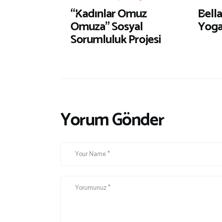
e
e
“Kadınlar Omuz
Bell
r
r
Omuza” Sosyal
Yoga
Sorumluluk Projesi
Yorum Gönder