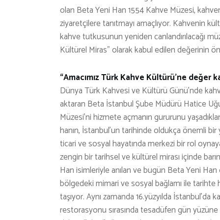
olan Beta Yeni Han 1554 Kahve Müzesi, kahvenin
ziyaretçilere tanıtmayı amaçlıyor. Kahvenin kült
kahve tutkusunun yeniden canlandırılacağı m
Kültürel Miras” olarak kabul edilen değerinin ön
“Amacımız Türk Kahve Kültürü’ne değer k
Dünya Türk Kahvesi ve Kültürü Günü’nde kahve
aktaran Beta İstanbul Şube Müdürü Hatice Uğur
Müzesi’ni hizmete açmanın gururunu yaşadıkları
hanın, İstanbul’un tarihinde oldukça önemli bi
ticari ve sosyal hayatında merkezi bir rol oyna
zengin bir tarihsel ve kültürel mirası içinde bar
Han isimleriyle anılan ve bugün Beta Yeni Han
bölgedeki mimari ve sosyal bağlamı ile tarihte h
taşıyor. Aynı zamanda 16.yüzyılda İstanbul’da ka
restorasyonu sırasında tesadüfen gün yüzüne çıka