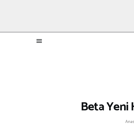
İ
Beta Yeni 
Anas