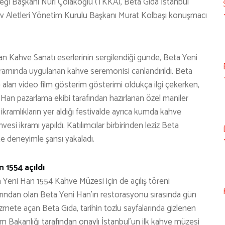
neği Başkanı Nuri Çolakoğlu (TKKA), Beta Gıda İstanbul
v Aletleri Yönetim Kurulu Başkanı Murat Kolbaşı konuşmacı
n Kahve Sanatı eserlerinin sergilendiği günde, Beta Yeni
ikramında uygulanan kahve seremonisi canlandırıldı. Beta
alan video film gösterim gösterimi oldukça ilgi çekerken,
an pazarlama ekibi tarafından hazırlanan özel maniler
ikramlıkların yer aldığı festivalde ayrıca kumda kahve
esi ikramı yapıldı. Katılımcılar birbirinden leziz Beta
kte deneyimle şansı yakaladı.
 1554 açıldı
eni Han 1554 Kahve Müzesi için de açılış töreni
larından olan Beta Yeni Han’ın restorasyonu sırasında gün
izmete açan Beta Gıda, tarihin tozlu sayfalarında gizlenen
izm Bakanlığı tarafından onaylı İstanbul’un ilk kahve müzesi