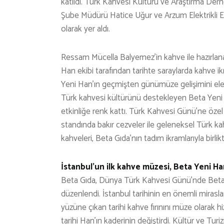
katıldı. Türk Kahvesi Kültürü ve Araştırma Der
Şube Müdürü Hatice Uğur ve Arzum Elektrikli E
olarak yer aldı.
Ressam Mücella Balyemez’in kahve ile hazırlana
Han ekibi tarafından tarihte saraylarda kahve 
Yeni Han’ın geçmişten günümüze gelişimini ele 
Türk kahvesi kültürünü destekleyen Beta Yeni H
etkinliğe renk kattı. Türk Kahvesi Günü’ne özel 
standında bakır cezveler ile geleneksel Türk kahv
kahveleri, Beta Gıda’nın tadım ikramlarıyla birli
İstanbul’un ilk kahve müzesi, Beta Yeni Han
Beta Gıda, Dünya Türk Kahvesi Günü’nde Beta Y
düzenlendi. İstanbul tarihinin en önemli miras
yüzüne çıkan tarihi kahve fırınını müze olarak h
tarihi Han’ın kaderinin değiştirdi. Kültür ve Tur