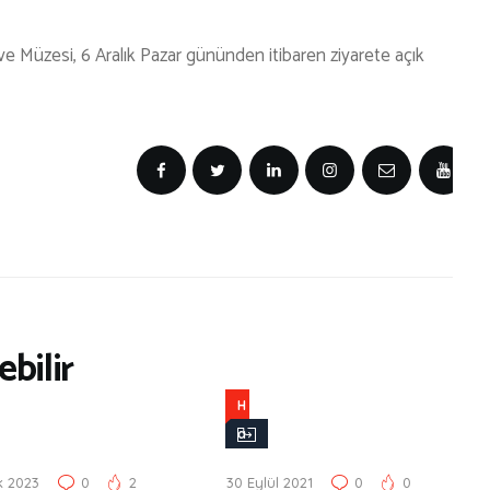
e Müzesi, 6 Aralık Pazar gününden itibaren ziyarete açık
bilir
H
a
b
k 2023
0
2
30 Eylül 2021
0
0