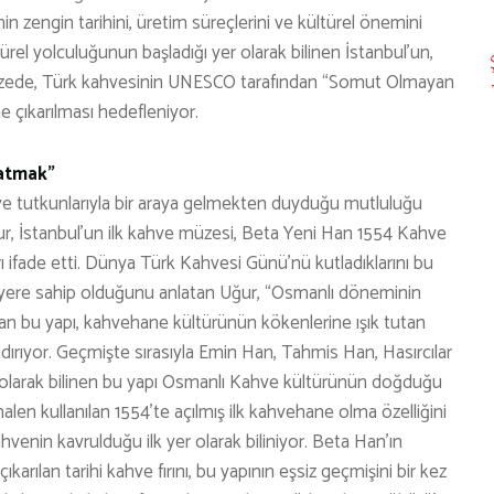
 zengin tarihini, üretim süreçlerini ve kültürel önemini
ürel yolculuğunun başladığı yer olarak bilinen İstanbul’un,
üzede, Türk kahvesinin UNESCO tarafından “Somut Olmayan
e çıkarılması hedefleniyor.
atmak”
 tutkunlarıyla bir araya gelmekten duyduğu mutluluğu
, İstanbul’un ilk kahve müzesi, Beta Yeni Han 1554 Kahve
 ifade etti. Dünya Türk Kahvesi Günü’nü kutladıklarını bu
r yere sahip olduğunu anlatan Uğur, “Osmanlı döneminin
yan bu yapı, kahvehane kültürünün kökenlerine ışık tutan
ındırıyor. Geçmişte sırasıyla Emin Han, Tahmis Han, Hasırcılar
 olarak bilinen bu yapı Osmanlı Kahve kültürünün doğduğu
alen kullanılan 1554’te açılmış ilk kahvehane olma özelliğini
hvenin kavrulduğu ilk yer olarak biliniyor. Beta Han’ın
rılan tarihi kahve fırını, bu yapının eşsiz geçmişini bir kez