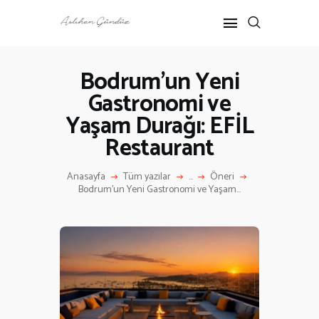
Bodrum’un Yeni
Gastronomi ve
ANASAYFA
Yaşam Durağı: EFİL
RÖPORTAJ
ANNE-ÇOCUK
Restaurant
KÜLTÜR SANAT
Anasayfa
Tüm yazılar
...
Öneri
HAKKIMDA
Bodrum’un Yeni Gastronomi ve Yaşam...
İLETIŞIM