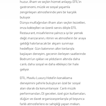
huzur, ilham ve seçkin hizmet anlayışı; EFİL’in
gastronomi, müzik ve sosyal yaşamla
zenginleşen atmosferinde yeni bir karşılık
buluyor.
Dünya mutfağından ilham alan seçkin lezzetleri,
imza kokteylleri ve özenli servis diliyle EFİL
Restaurant, misafirlerine yalnızca iyi bir yemek
değil; manzaranın, ritmin ve atmosferin bir araya
geldiği hatırlanacak bir akşam sunmayı
hedefliyor. Gün batımının altın tonlarıyla
başlayan deneyim, gecenin ilerleyen saatlerinde
Bodrum’un ışıkları ve yıldızların altında daha
canlı, daha sosyal ve daha etkileyici bir hale
geliyor.
EFİL, Mavilu Luxury Hotel’in konaklama
deneyimini şehirle buluşturan özel bir sosyal
alan olarak da konumlanıyor. Canlı müzik
performansları, DJ geceleri, özel gün kutlamaları,
düğün ve davet organizasyonlarıyla yıl boyunca
farklı atmosferlere ev sahipliği yapan mekan;