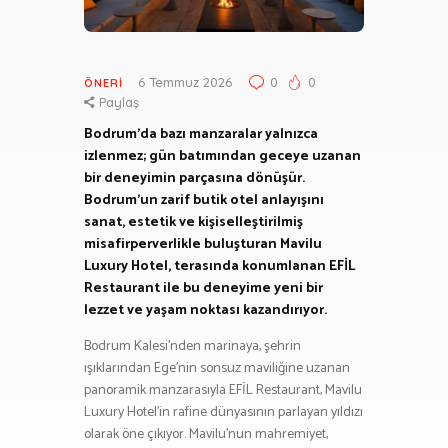
6 Temmuz 2026
0
0
ÖNERI
Paylaş
Bodrum’da bazı manzaralar yalnızca
izlenmez; gün batımından geceye uzanan
bir deneyimin parçasına dönüşür.
Bodrum’un zarif butik otel anlayışını
sanat, estetik ve kişiselleştirilmiş
misafirperverlikle buluşturan Mavilu
Luxury Hotel, terasında konumlanan EFİL
Restaurant ile bu deneyime yeni bir
lezzet ve yaşam noktası kazandırıyor.
Bodrum Kalesi’nden marinaya, şehrin
ışıklarından Ege’nin sonsuz maviliğine uzanan
panoramik manzarasıyla EFİL Restaurant, Mavilu
Luxury Hotel’in rafine dünyasının parlayan yıldızı
olarak öne çıkıyor. Mavilu’nun mahremiyet,