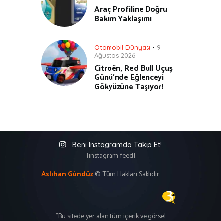
Araç Profiline Doğru
Bakım Yaklaşımı
Otomobil Dünyası
9
Ağustos 2026
Citroën, Red Bull Uçuş
Günü’nde Eğlenceyi
Gökyüzüne Taşıyor!
Beni Instagramda Takip Et!
[instagram-feed]
Aslıhan Gündüz
©. Tüm Hakları Saklıdır.
"Bu sitede yer alan tüm içerik ve görsel