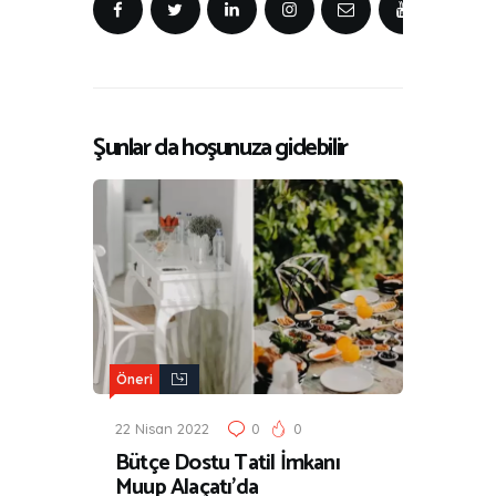
Şunlar da hoşunuza gidebilir
Öneri
22 Nisan 2022
0
0
Bütçe Dostu Tatil İmkanı
Muup Alaçatı’da