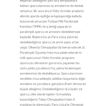
ekipman desteğinin yanı sıra olimpiyatlara
katılan sporcularımıza ve annelerine de destek
veriyoruz. Bir süre önce Yıldız Anneler projemiz
altında sporda eşitliğe ve kapsayıcılığa katkıda
bulunmak amacıyla Türkiye Milli Paralimpik
Komitesi (TMPK) ile iş birliği yaparak 10
paralimpik sporcu ve annesini desteklemeye
başladık. Böylece bu yıl, Paris 2024 yolunda
desteklediğimiz sporcu ve anne sayısı 47’ye
ulaştı. Ülkemizi Olimpiyatlar’da temsil edecek 37,
Paralimpik Oyunları’nda mücadele edecek 10
milli sporcunun Yıldız Anneler programı
oyuncusu olmasının gururunu yaşarken bu
zorlu yolda çocuklarını hiç yalnız bırakmayan
annelerimizi de destekliyoruz. Sporcularımızın
verdikleri mücadeleyle, aldıkları başarılarla diğer
annelere ve çocuklara, gençlere ilham olması en
büyük dileğimiz. Desteklediğimiz 14’ü kadın 29
sporcu, ülke olarak toplam 13 madalya
kazandığımız Tokyo Olimpiyatları’ndan 8
madalya ile dönmüştü. Paris 2024’te Olimpiyat