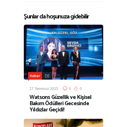
Şunlar da hoşunuza gidebilir
Haber
27 Temmuz 2023
0
0
Watsons Güzellik ve Kişisel
Bakım Ödülleri Gecesinde
Yıldızlar Geçidi!