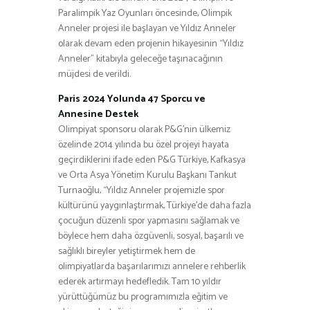
Paralimpik Yaz Oyunları öncesinde, Olimpik
Anneler projesi ile başlayan ve Yıldız Anneler
olarak devam eden projenin hikayesinin “Yıldız
Anneler” kitabıyla geleceğe taşınacağının
müjdesi de verildi.
Paris 2024 Yolunda 47 Sporcu ve
Annesine Destek
Olimpiyat sponsoru olarak P&G’nin ülkemiz
özelinde 2014 yılında bu özel projeyi hayata
geçirdiklerini ifade eden P&G Türkiye, Kafkasya
ve Orta Asya Yönetim Kurulu Başkanı Tankut
Turnaoğlu, “Yıldız Anneler projemizle spor
kültürünü yaygınlaştırmak, Türkiye’de daha fazla
çocuğun düzenli spor yapmasını sağlamak ve
böylece hem daha özgüvenli, sosyal, başarılı ve
sağlıklı bireyler yetiştirmek hem de
olimpiyatlarda başarılarımızı annelere rehberlik
ederek artırmayı hedefledik. Tam 10 yıldır
yürüttüğümüz bu programımızla eğitim ve