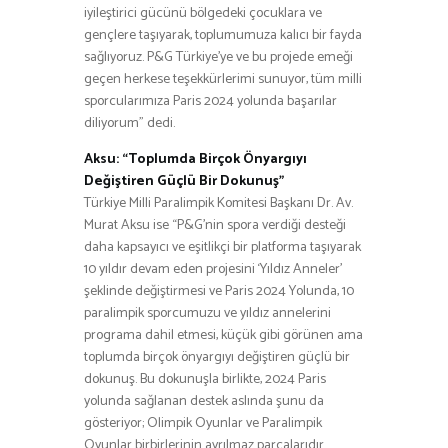
iyileştirici gücünü bölgedeki çocuklara ve
gençlere taşıyarak, toplumumuza kalıcı bir fayda
sağlıyoruz. P&G Türkiye’ye ve bu projede emeği
geçen herkese teşekkürlerimi sunuyor, tüm milli
sporcularımıza Paris 2024 yolunda başarılar
diliyorum” dedi.
Aksu: “Toplumda Birçok Önyargıyı
Değiştiren Güçlü Bir Dokunuş”
Türkiye Milli Paralimpik Komitesi Başkanı Dr. Av.
Murat Aksu ise “P&G’nin spora verdiği desteği
daha kapsayıcı ve eşitlikçi bir platforma taşıyarak
10 yıldır devam eden projesini ‘Yıldız Anneler’
şeklinde değiştirmesi ve Paris 2024 Yolunda, 10
paralimpik sporcumuzu ve yıldız annelerini
programa dahil etmesi, küçük gibi görünen ama
toplumda birçok önyargıyı değiştiren güçlü bir
dokunuş. Bu dokunuşla birlikte, 2024 Paris
yolunda sağlanan destek aslında şunu da
gösteriyor; Olimpik Oyunlar ve Paralimpik
Oyunlar birbirlerinin ayrılmaz parçalarıdır.