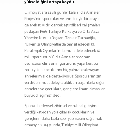
yükseldiğini ortaya koydu.
Olimpiyatlara sayılı günler kala Yıldız Anneler
Projesi’nin sporcuları ve anneleriyle bir araya
gelerek 10 yıldır gerçekleştirdikleri çalışmaları
paylaşan P&G Türkiye, Kafkasya ve Orta Asya
Yönetim Kurulu Başkanı Tankut Turnaoğlu,
“Ülkemizi Olimpiyatlarda temsil edecek 37,
Paralimpik Oyunları’nda mücadele edecek 10
milli sporcunun Yıldız Anneler programı
oyuncusu olmasının gururunu yaşarken, bu
zorlu yolda çocuklarını hiç yalnız bırakmayan
annelerimizi de destekliyoruz. Sporcularımızın
verdikleri mücadeleyle, aldıkları başarılarla diğer
annelere ve çocuklara, gençlere ilham olması en
büyük dileğimiz” dedi.
Sporun bedensel, zihinsel ve ruhsal gelişime
verdiği katkıdan yola çıkarak çocukların ve
gençlerin daha fazla spor yapmasını sağlamak
amacıyla 2014 yılında, Türkiye Milli Olimpiyat