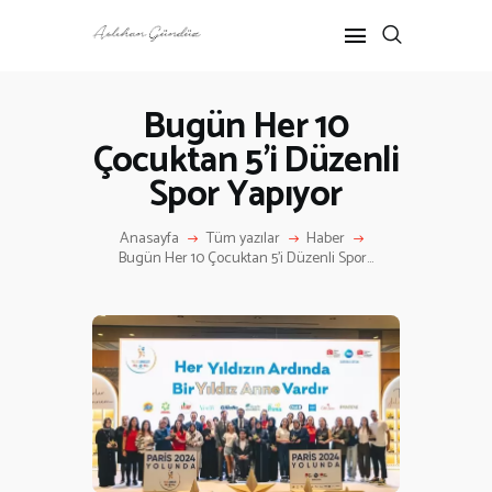
Bugün Her 10
Çocuktan 5’i Düzenli
ANASAYFA
Spor Yapıyor
RÖPORTAJ
ANNE-ÇOCUK
Anasayfa
Tüm yazılar
Haber
KÜLTÜR SANAT
Bugün Her 10 Çocuktan 5’i Düzenli Spor...
HAKKIMDA
İLETIŞIM