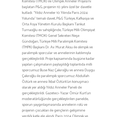
Komitesi (TMOK) ile Olimpik Anneler Projesi’ni
başlatan P&G, projenin 10. yılını özel bir davetle
kutladı. “Yıldız Anneler 10. Yılında Paris 2024
Yolunda” temalı davet, P&G Türkiye, Kafkasya ve
Orta Asya Yönetim Kurulu Başkanı Tankut
Turnaoğlu ev sahipliğinde, Türkiye Milli Olimpiyat
Komitesi (TMOK) Genel Sekreteri Neşe
Gündoğan, Türkiye Milli Paralimpik Komitesi
(TMPK) Başkanı Dr. Av. Murat Aksu ile olimpik ve
paralimpik sporcular ve annelerinin katılımıyla
gerçekleştirildi. Proje kapsamında bugüne kadar
yapılan çalışmaların paylaşıldığı toplantıda milli
sporcumuz Buse Naz Çakıroğlu ve annesi Duygu
Çakıroğlu ile paralimpik sporcumuz Abdullah
Öztürk ve annesi İkbal Öztürk’ün konuşmacı
olarak yer aldığı Yıldız Anneler Paneli de
gerçekleştirildi. Gazeteci- Yazar Ömür Kurt’un
moderatörlüğünde gerçekleştirilen panelde,
sporun yaygınlaşmasında annelerin rolü ve
projenin çocukları ile gençlerin gelişimine
verdiği katkı ele alındı. Paris 2024 Olimpik ve