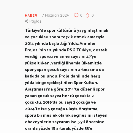
7 Haziran 2024
0
0
HABER
Paylaş
Türkiye’de spor kültürünü yaygınlaştırmak
ve çocukları spora teşvik etmek amacıyla
2014 yılında başlattığı Yıldız Anneler
Projesi’nin 10. yılında P&G Türkiye, destek
verdiği sporcu ve anne sayısını 47’ye
yükseltirken, verdiği ilhamla ülkemizde
spor yapan çocuk sayısının artmasına da
katkıda bulundu. Proje dahilinde her 5
yılda bir gerçekleştirilen Spor Kültürü
Araştırması’na göre; 2014’te düzenli spor
yapan çocuk sayısı her 10 çocukta 2
çocuktu. 2019’da bu sayı 3 çocuğa ve
2024’te ise 5 çocuğa ulaştı. Araştırma,
sporu bir meslek olarak seçmesini isteyen
ebeveynlerin sayısının ise 5 yıl öncesine
oranla yüzde 18 artarak, yüzde 55’e