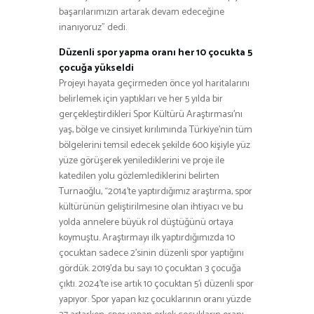
başarılarımızın artarak devam edeceğine
inanıyoruz” dedi.
Düzenli spor yapma oranı her 10 çocukta 5
çocuğa yükseldi
Projeyi hayata geçirmeden önce yol haritalarını
belirlemek için yaptıkları ve her 5 yılda bir
gerçekleştirdikleri Spor Kültürü Araştırması’nı
yaş, bölge ve cinsiyet kırılımında Türkiye’nin tüm
bölgelerini temsil edecek şekilde 600 kişiyle yüz
yüze görüşerek yenilediklerini ve proje ile
katedilen yolu gözlemlediklerini belirten
Turnaoğlu, “2014’te yaptırdığımız araştırma, spor
kültürünün geliştirilmesine olan ihtiyacı ve bu
yolda annelere büyük rol düştüğünü ortaya
koymuştu. Araştırmayı ilk yaptırdığımızda 10
çocuktan sadece 2’sinin düzenli spor yaptığını
gördük. 2019’da bu sayı 10 çocuktan 3 çocuğa
çıktı. 2024’te ise artık 10 çocuktan 5’i düzenli spor
yapıyor. Spor yapan kız çocuklarının oranı yüzde