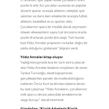
27 artarken, spor yapan erkek çocukların oranı
yüzde 15 arttı. Kız çocukları arasında en popüler
düzenli sporlar sırasıyla atletizm, voleybol, spor
salonları ve dans iken erkeklerde sırasıyla futbol,
atletizm, basketbol ve su sporları oldu.
Çocuklarının sporu bir meslek olarak seçmesini
isteyen ebeveynlerin sayısı 5 yıl öncesine oranla
yüzde 18 artarak, yüzde 55’e ulaştı. Tüm bunlar
bize Yıldız Anneler projesinin ne kadar doğru bir
yolda olduğunu gösteriyor” bilgisini verdi.
Yıldız Anneler kitap oluyor
Yaptığı konuşmada kısa bir süre sonra çıkacak
olan Yıldız Anneler kitabının müjdesini de veren
Tankut Turnaoğlu, davet kapsamında
gerçekleştirilen panelin de moderatörlüğünü
üstlenen Ömür Kurt tarafından kaleme alınan
bu özel çalışmayı “Yıldız Annelerin, çocuklarının
milli sporcu olması yolundaki emeklerine bir
saygı duruşu” olarak tanımladı.
Gündoğan: “Küçük Adımlarla Büyük