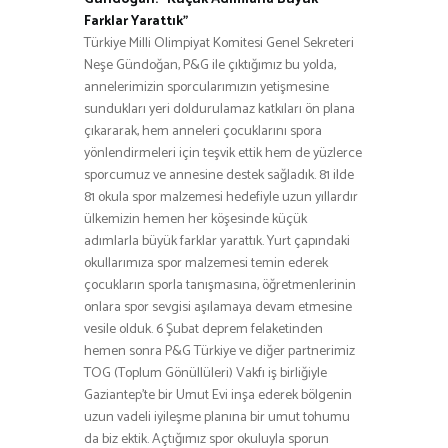
Farklar Yarattık”
Türkiye Milli Olimpiyat Komitesi Genel Sekreteri
Neşe Gündoğan, P&G ile çıktığımız bu yolda,
annelerimizin sporcularımızın yetişmesine
sundukları yeri doldurulamaz katkıları ön plana
çıkararak, hem anneleri çocuklarını spora
yönlendirmeleri için teşvik ettik hem de yüzlerce
sporcumuz ve annesine destek sağladık. 81 ilde
81 okula spor malzemesi hedefiyle uzun yıllardır
ülkemizin hemen her köşesinde küçük
adımlarla büyük farklar yarattık. Yurt çapındaki
okullarımıza spor malzemesi temin ederek
çocukların sporla tanışmasına, öğretmenlerinin
onlara spor sevgisi aşılamaya devam etmesine
vesile olduk. 6 Şubat deprem felaketinden
hemen sonra P&G Türkiye ve diğer partnerimiz
TOG (Toplum Gönüllüleri) Vakfı iş birliğiyle
Gaziantep’te bir Umut Evi inşa ederek bölgenin
uzun vadeli iyileşme planına bir umut tohumu
da biz ektik. Açtığımız spor okuluyla sporun