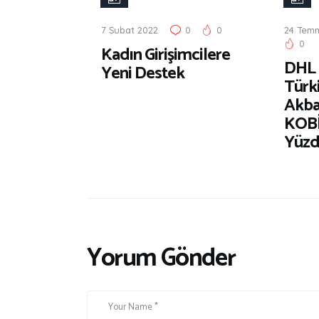
b
b
7 Şubat 2022
0
0
24 Tem
e
e
0
Kadın Girişimcilere
r
r
DHL 
Yeni Destek
Türk
Akba
KOBİ
Yüzd
Yorum Gönder