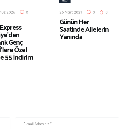
b
muz 2026
0
26 Mart 2021
0
0
e
Günün Her
r
Express
Saatinde Ailelerin
iye’den
Yanında
nk Genç
’lere Özel
e 55 İndirim