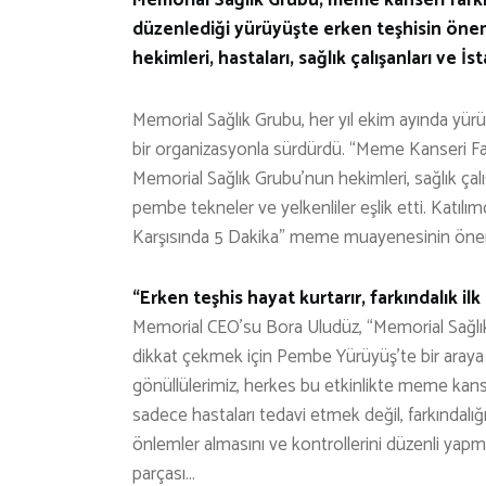
düzenlediği yürüyüşte erken teşhisin önem
hekimleri, hastaları, sağlık çalışanları ve İs
Memorial Sağlık Grubu, her yıl ekim ayında yürü
bir organizasyonla sürdürdü. “Meme Kanseri Fark
Memorial Sağlık Grubu’nun hekimleri, sağlık çalış
pembe tekneler ve yelkenliler eşlik etti. Katıl
Karşısında 5 Dakika” meme muayenesinin önem
“Erken teşhis hayat kurtarır, farkındalık ilk
Memorial CEO’su Bora Uludüz, “Memorial Sağl
dikkat çekmek için Pembe Yürüyüş’te bir araya ge
gönüllülerimiz, herkes bu etkinlikte meme kan
sadece hastaları tedavi etmek değil, farkındalığı
önlemler almasını ve kontrollerini düzenli yap
parçası…