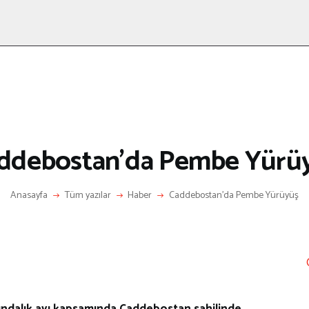
ANASAYFA
RÖPORTAJ
ANNE-ÇOCUK
KÜLTÜR SANAT
HAKKIMDA
LETIŞIM
ddebostan’da Pembe Yürü
Anasayfa
Tüm yazılar
Haber
Caddebostan’da Pembe Yürüyüş
ındalık ayı kapsamında Caddebostan sahilinde