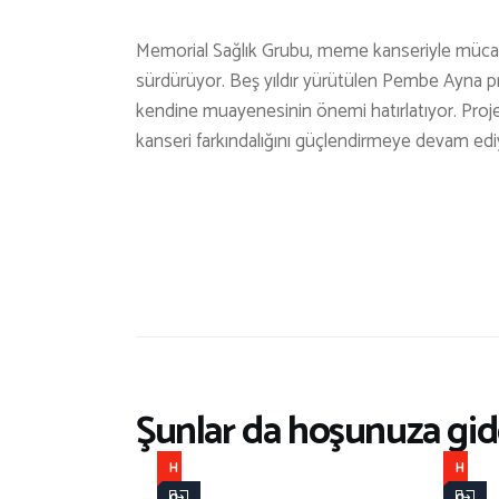
Memorial Sağlık Grubu, meme kanseriyle mücadel
sürdürüyor. Beş yıldır yürütülen Pembe Ayna proj
kendine muayenesinin önemi hatırlatıyor. Proj
kanseri farkındalığını güçlendirmeye devam edi
Şunlar da hoşunuza gide
H
H
a
a