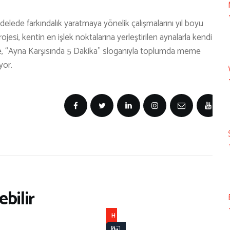
ede farkındalık yaratmaya yönelik çalışmalarını yıl boyu
esi, kentin en işlek noktalarına yerleştirilen aynalarla kendi
e, “Ayna Karşısında 5 Dakika” sloganıyla toplumda meme
yor.
bilir
H
a