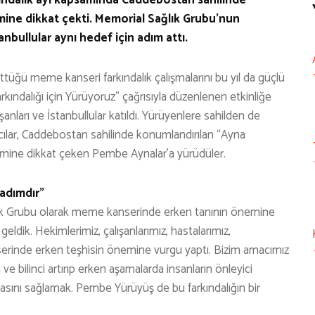
ine dikkat çekti. Memorial Sağlık Grubu’nun
tanbullular aynı hedef için adım attı.
ttüğü meme kanseri farkındalık çalışmalarını bu yıl da güçlü
ındalığı için Yürüyoruz” çağrısıyla düzenlenen etkinliğe
anları ve İstanbullular katıldı. Yürüyenlere sahilden de
ımcılar, Caddebostan sahilinde konumlandırılan “Ayna
ine dikkat çeken Pembe Aynalar’a yürüdüler.
 adımdır”
ık Grubu olarak meme kanserinde erken tanının önemine
ldik. Hekimlerimiz, çalışanlarımız, hastalarımız,
serinde erken teşhisin önemine vurgu yaptı. Bizim amacımız
 ve bilinci artırıp erken aşamalarda insanların önleyici
masını sağlamak. Pembe Yürüyüş de bu farkındalığın bir