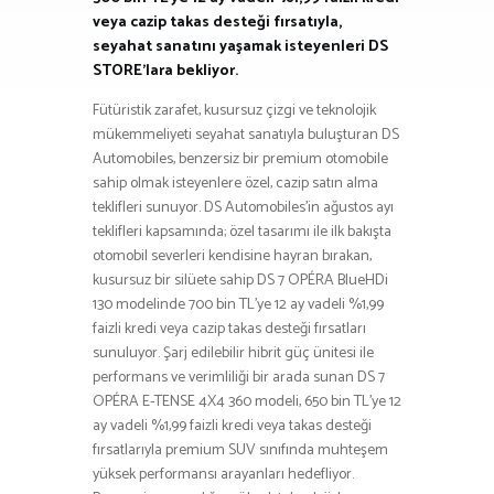
veya cazip takas desteği fırsatıyla,
seyahat sanatını yaşamak isteyenleri DS
STORE’lara bekliyor.
Fütüristik zarafet, kusursuz çizgi ve teknolojik
mükemmeliyeti seyahat sanatıyla buluşturan DS
Automobiles, benzersiz bir premium otomobile
sahip olmak isteyenlere özel, cazip satın alma
teklifleri sunuyor. DS Automobiles’in ağustos ayı
teklifleri kapsamında; özel tasarımı ile ilk bakışta
otomobil severleri kendisine hayran bırakan,
kusursuz bir silüete sahip DS 7 OPÉRA BlueHDi
130 modelinde 700 bin TL’ye 12 ay vadeli %1,99
faizli kredi veya cazip takas desteği fırsatları
sunuluyor. Şarj edilebilir hibrit güç ünitesi ile
performans ve verimliliği bir arada sunan DS 7
OPÉRA E-TENSE 4X4 360 modeli, 650 bin TL’ye 12
ay vadeli %1,99 faizli kredi veya takas desteği
fırsatlarıyla premium SUV sınıfında muhteşem
yüksek performansı arayanları hedefliyor.