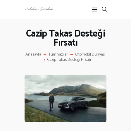
Cazip Takas Desteği
Fırsatı
ANASAYFA
RÖPORTAJ
Anasayfa
Tüm yazılar
Otomobil Dünyası
ANNE-ÇOCUK
Cazip Takas Desteği Fırsatı
KÜLTÜR SANAT
HAKKIMDA
İLETIŞIM