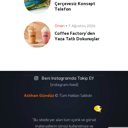
Çerçevesiz Konsept
Telefon
Öneri
7 Ağustos 2026
Coffee Factory’den
Yaza Tatlı Dokunuşlar
Beni Instagramda Takip Et!
[instagram-feed]
Aslıhan Gündüz
©. Tüm Hakları Saklıdır.
"Bu sitede yer alan tüm içerik ve görsel
materyallerin izinsiz kullanılması ve