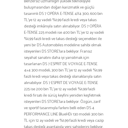
Benzersiz uzmanlığın yüksek teknolojiyle
buluşmasından doğan karizmatik ve güçlü
tasarımlı DS 7 OPÉRA E-TENSE 4X4 300; 600 bin
TL’ye 12 ay vadeli %1,99 faizli kredi veya takas
desteği imkânıyla satın alınabiliyor. DS 7 OPÉRA
E-TENSE 225 modeli ise 400 bin TL’ye 12 ay vadeli
%1,99 faizli kredi ve takas desteği seçenekleri ile
yeni bir DS Automobiles modeline sahibi olmak
isteyenleri DS STORE’lara bekliyor. Fransız
seyahat sanatını daha iyi yansıtmak için
tasarlanan DS 7 ESPRIT DE VOYAGE E-TENSE
4×4 300 modeli, 300 bin TL’ye 12 ay vadeli %1,99
faizli kredi veya takas desteği olanaklarıyla satın
alınabiliyor. DS 7 ESPRIT DE VOYAGE E-TENSE
225 ise 200 bin TL’ye 12 ay vadeli %1,99 faizli
kredi fırsatı ile sürüş keyfini yeniden keşfetmek
isteyenleri DS STORE’lara bekliyor. Özgün, zarif
ve sportif tasarımıyla farkını belli eden DS 4
PERFORMANCE LINE BlueHDi 130 modeli 300 bin
TL için 12 ay vadeli ve %1,99 faizli kredi veya cazip
takas desteği avantajıyla yeni sahiplerini bekliyor.