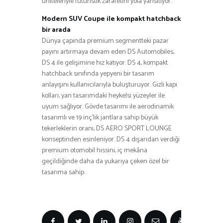
üniteleriyle fütüristik zarafetini yola yansıtıyor.
Modern SUV Coupe ile kompakt hatchback
bir arada
Dünya çapında premium segmentteki pazar
payını artırmaya devam eden DS Automobiles,
DS 4 ile gelişimine hız katıyor. DS 4, kompakt
hatchback sınıfında yepyeni bir tasarım
anlayışını kullanıcılarıyla buluşturuyor. Gizli kapı
kolları, yan tasarımdaki heykelsi yüzeyler ile
uyum sağlıyor. Gövde tasarımı ile aerodinamik
tasarımlı ve 19 inç’lik jantlara sahip büyük
tekerleklerin oranı, DS AERO SPORT LOUNGE
konseptinden esinleniyor. DS 4 dışarıdan verdiği
premium otomobil hissini, iç mekâna
geçildiğinde daha da yukarıya çeken özel bir
tasarıma sahip.