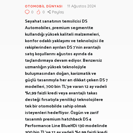
11 Ağustos 2024
OTOMOBIL DÜNYASI
0
0
Paylaş
Seyahat sanatının temsilcisi DS
Automobiles, premium segmentte
kullandığı yüksek kaliteli malzemeleri,
konfor odaklı yaklaşımı ve teknolojisi ile
rakiplerinden ayrılan DS 7’nin avantajlı
satış koşullarını ağustos ayında da
taçlandırmaya devam ediyor. Benzersiz
uzmanlığın yüksek teknolojiyle
buluşmasından doğan, karizmatik ve
güçlü tasarımıyla her an dikkat çeken DS 7
modelleri, 700 bin TL’ye varan 12 ay vadeli
%1,99 faizli kredi veya avantajlı takas
desteği fırsatıyla yenilikçi teknolojilere
tek bir otomobilde sahip olmak
isteyenleri hedefliyor. Özgün ve zarif
tasarımlı premium hatchback DS 4
Performance Line BlueHDi 130 modelinde
300 bin TL’ye 12 ay vadeli %1,99 faizli kredi