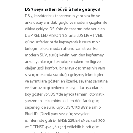
DS 7 seyahatleri büyülü hale getiriyor!
DS 7, karakteristik tasarımının yanı sıra ön ve
arka detaylarındaki güçlü ve modern çizgileri ile
dikkat çekiyor. DS 7’nin ön tasarımında yer alan
DS PIXEL LED VISION 3.0 farlar, DS LIGHT VEIL
gündüz farlarını da kapsayarak kusursuz bir
birleşimle lüks moda ruhunu yansıtıyor. Bu
modern SUV, sürüş keyfini yeniden keşfetmeyi
arzulayanlar için teknolojik mükemmelliği ve
olağanüstü konforu bir araya getirmesinin yanı
sıra iç mekanda sunduğu gelişmiş teknolojiler
ve ayrıntılara gösterilen özenle, seyahat sanatına
ve Fransız bilgi birikimine saygı duruşu olarak
boy gösteriyor. DS 7’de ayrıca tamamı otomatik
şanzıman ile kombine edilen dört farklı güç
seçeneği de sunuluyor. DS 7, 130 BG’ne sahip
BlueHDi (Dizel) yanı sıra güç seviyeleri
isimlerinde gizli E-TENSE 225, E-TENSE 4×4 300
ve E-TENSE 4×4 360 şarj edilebilir hibrit güç