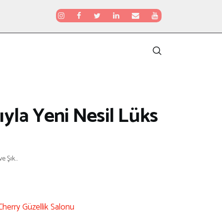
yla Yeni Nesil Lüks
 Şık...
Cherry Güzellik Salonu