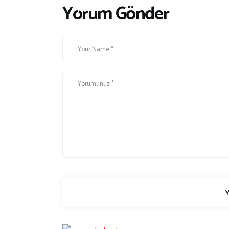
Yorum Gönder
ı
ı