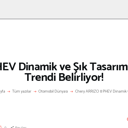
ANASAYFA
RÖPORTAJ
ANNE-ÇOCUK
KÜLTÜR SANAT
HAKKIMDA
LETIŞIM
V Dinamik ve Şık Tasarımı
Trendi Belirliyor!
yfa
Tüm yazılar
Otomobil Dünyası
Chery ARRIZO 8 PHEV Dinamik ve
0
Paylaş