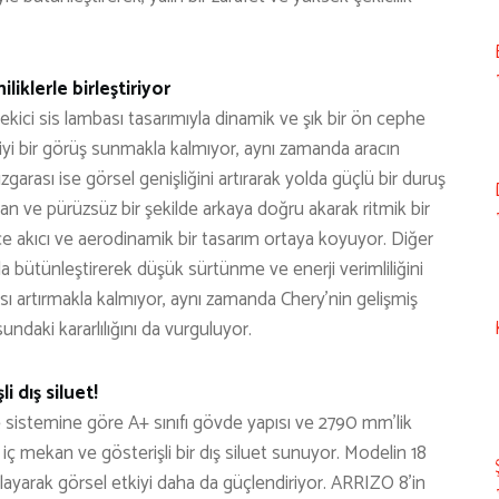
liklerle birleştiriyor
ekici sis lambası tasarımıyla dinamik ve şık bir ön cephe
yi bir görüş sunmakla kalmıyor, aynı zamanda aracın
arası ise görsel genişliğini artırarak yolda güçlü bir duruş
n ve pürüzsüz bir şekilde arkaya doğru akarak ritmik bir
ce akıcı ve aerodinamik bir tasarım ortaya koyuyor. Diğer
mla bütünleştirerek düşük sürtünme ve enerji verimliliğini
sı artırmakla kalmıyor, aynı zamanda Chery’nin gelişmiş
undaki kararlılığını da vurguluyor.
 dış siluet!
sistemine göre A+ sınıfı gövde yapısı ve 2790 mm’lik
r iç mekan ve gösterişli bir dış siluet sunuyor. Modelin 18
urgulayarak görsel etkiyi daha da güçlendiriyor. ARRIZO 8’in