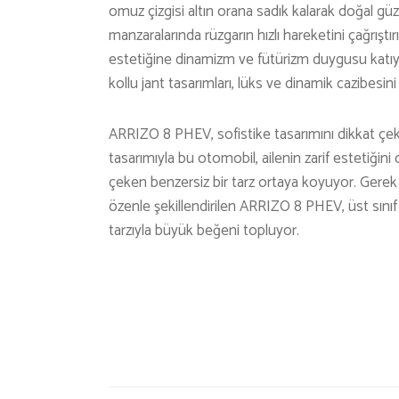
omuz çizgisi altın orana sadık kalarak doğal güze
manzaralarında rüzgarın hızlı hareketini çağrıştır
estetiğine dinamizm ve fütürizm duygusu katıy
kollu jant tasarımları, lüks ve dinamik cazibesini 
ARRIZO 8 PHEV, sofistike tasarımını dikkat çeki
tasarımıyla bu otomobil, ailenin zarif estetiğini
çeken benzersiz bir tarz ortaya koyuyor. Gerek i
özenle şekillendirilen ARRIZO 8 PHEV, üst sınıf a
tarzıyla büyük beğeni topluyor.