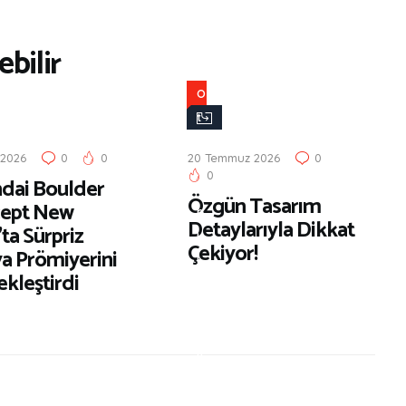
bilir
O
t
o
 2026
0
0
20 Temmuz 2026
0
m
0
dai Boulder
o
Özgün Tasarım
ept New
b
Detaylarıyla Dikkat
ta Sürpriz
i
Çekiyor!
a Prömiyerini
l
kleştirdi
D
ü
n
y
a
s