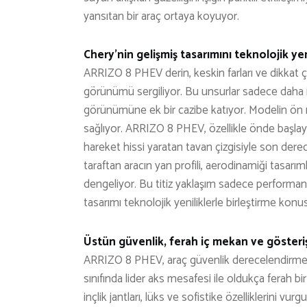
yansıtan bir araç ortaya koyuyor.
Chery’nin gelişmiş tasarımını teknolojik yeni
ARRIZO 8 PHEV derin, keskin farları ve dikkat ç
görünümü sergiliyor. Bu unsurlar sadece daha i
görünümüne ek bir cazibe katıyor. Modelin ön ızg
sağlıyor. ARRIZO 8 PHEV, özellikle önde başlaya
hareket hissi yaratan tavan çizgisiyle son dere
taraftan aracın yan profili, aerodinamiği tasarı
dengeliyor. Bu titiz yaklaşım sadece performan
tasarımı teknolojik yeniliklerle birleştirme konus
Üstün güvenlik, ferah iç mekan ve gösterişli
ARRIZO 8 PHEV, araç güvenlik derecelendirme 
sınıfında lider aks mesafesi ile oldukça ferah bi
inçlik jantları, lüks ve sofistike özelliklerini v