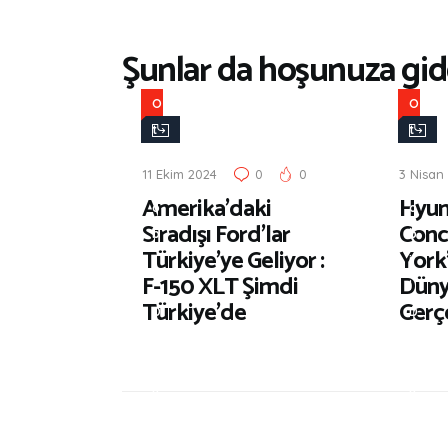
Şunlar da hoşunuza gide
O
O
t
t
o
o
11 Ekim 2024
0
0
3 Nisan
m
m
Amerika’daki
Hyun
o
o
Sıradışı Ford’lar
Conc
b
b
Türkiye’ye Geliyor :
York’
i
i
F-150 XLT Şimdi
Düny
l
l
Türkiye’de
Gerçe
D
D
ü
ü
n
n
y
y
a
a
s
s