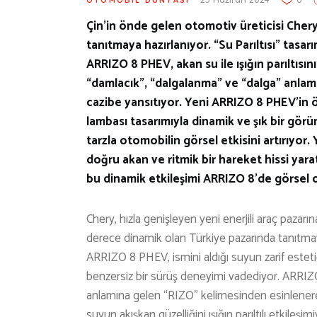
Çin’in önde gelen otomotiv üreticisi Cher
tanıtmaya hazırlanıyor. “Su Parıltısı” tas
ARRIZO 8 PHEV, akan su ile ışığın parıltıs
“damlacık”, “dalgalanma” ve “dalga” anlam
cazibe yansıtıyor. Yeni ARRIZO 8 PHEV’in ön
lambası tasarımıyla dinamik ve şık bir görü
tarzla otomobilin görsel etkisini artırıyor.
doğru akan ve ritmik bir hareket hissi yara
bu dinamik etkileşimi ARRIZO 8’de görsel ola
Chery, hızla genişleyen yeni enerjili araç paza
derece dinamik olan Türkiye pazarında tanıtmay
ARRIZO 8 PHEV, ismini aldığı suyun zarif estetiği
benzersiz bir sürüş deneyimi vadediyor. ARRIZ
anlamına gelen “RIZO” kelimesinden esinlenerek
suyun akışkan güzelliğini ışığın parıltılı etkileşi