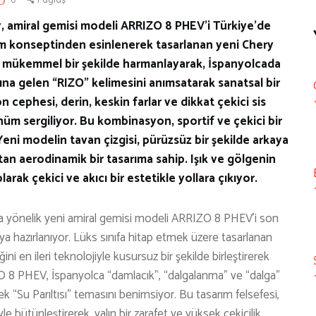
y, amiral gemisi modeli ARRIZO 8 PHEV’i Türkiye’de
arım konseptinden esinlenerek tasarlanan yeni Chery
ını mükemmel bir şekilde harmanlayarak, İspanyolcada
ına gelen “RIZO” kelimesini anımsatarak sanatsal bir
 cephesi, derin, keskin farlar ve dikkat çekici sis
nüm sergiliyor. Bu kombinasyon, sportif ve çekici bir
 Yeni modelin tavan çizgisi, pürüzsüz bir şekilde arkaya
tan aerodinamik bir tasarıma sahip. Işık ve gölgenin
rak çekici ve akıcı bir estetikle yollara çıkıyor.
rına yönelik yeni amiral gemisi modeli ARRIZO 8 PHEV’i son
a hazırlanıyor. Lüks sınıfa hitap etmek üzere tasarlanan
ni en ileri teknolojiyle kusursuz bir şekilde birleştirerek
O 8 PHEV, İspanyolca “damlacık”, “dalgalanma” ve “dalga”
 “Su Parıltısı” temasını benimsiyor. Bu tasarım felsefesi,
miyle bütünleştirerek, yalın bir zarafet ve yüksek çekicilik