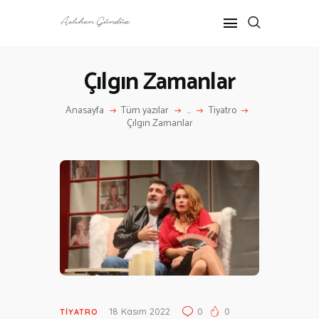
Çılgın Zamanlar
ANASAYFA
Anasayfa
Tüm yazılar
...
Tiyatro
RÖPORTAJ
Çılgın Zamanlar
ANNE-ÇOCUK
KÜLTÜR SANAT
HAKKIMDA
İLETIŞIM
18 Kasım 2022
0
0
TIYATRO