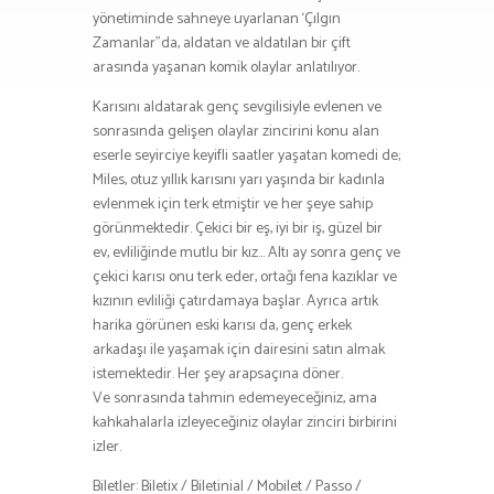
yönetiminde sahneye uyarlanan ‘Çılgın
Zamanlar”da, aldatan ve aldatılan bir çift
arasında yaşanan komik olaylar anlatılıyor.
Karısını aldatarak genç sevgilisiyle evlenen ve
sonrasında gelişen olaylar zincirini konu alan
eserle seyirciye keyifli saatler yaşatan komedi de;
Miles, otuz yıllık karısını yarı yaşında bir kadınla
evlenmek için terk etmiştir ve her şeye sahip
görünmektedir. Çekici bir eş, iyi bir iş, güzel bir
ev, evliliğinde mutlu bir kız… Altı ay sonra genç ve
çekici karısı onu terk eder, ortağı fena kazıklar ve
kızının evliliği çatırdamaya başlar. Ayrıca artık
harika görünen eski karısı da, genç erkek
arkadaşı ile yaşamak için dairesini satın almak
istemektedir. Her şey arapsaçına döner.
Ve sonrasında tahmin edemeyeceğiniz, ama
kahkahalarla izleyeceğiniz olaylar zinciri birbirini
izler.
Biletler: Biletix / Biletinial / Mobilet / Passo /