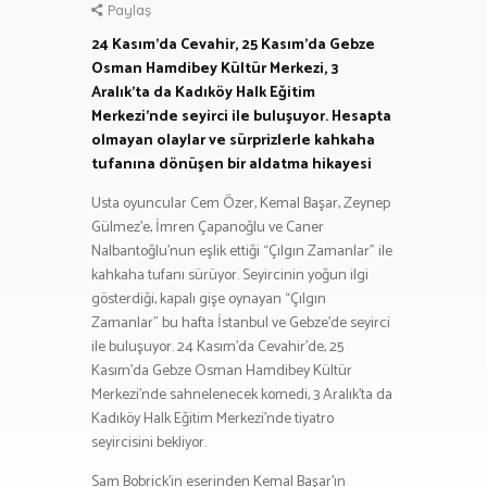
Paylaş
24 Kasım’da Cevahir, 25 Kasım’da Gebze
Osman Hamdibey Kültür Merkezi, 3
Aralık’ta da Kadıköy Halk Eğitim
Merkezi’nde seyirci ile buluşuyor. Hesapta
olmayan olaylar ve sürprizlerle kahkaha
tufanına dönüşen bir aldatma hikayesi
Usta oyuncular Cem Özer, Kemal Başar, Zeynep
Gülmez’e, İmren Çapanoğlu ve Caner
Nalbantoğlu’nun eşlik ettiği “Çılgın Zamanlar” ile
kahkaha tufanı sürüyor. Seyircinin yoğun ilgi
gösterdiği, kapalı gişe oynayan “Çılgın
Zamanlar” bu hafta İstanbul ve Gebze’de seyirci
ile buluşuyor. 24 Kasım’da Cevahir’de, 25
Kasım’da Gebze Osman Hamdibey Kültür
Merkezi’nde sahnelenecek komedi, 3 Aralık’ta da
Kadıköy Halk Eğitim Merkezi’nde tiyatro
seyircisini bekliyor.
Sam Bobrick’in eserinden Kemal Başar’ın