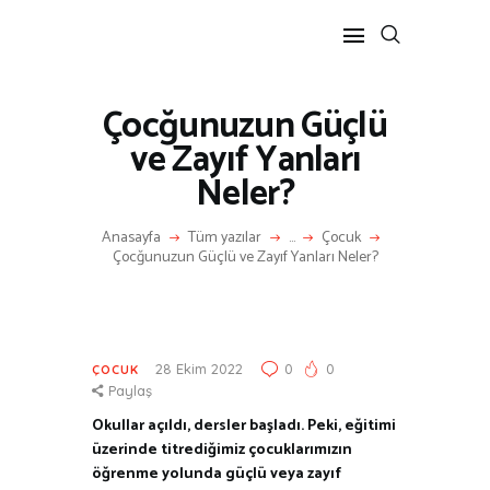
Çocğunuzun Güçlü
ANASAYFA
ve Zayıf Yanları
RÖPORTAJ
Neler?
ANNE-ÇOCUK
KÜLTÜR SANAT
Anasayfa
Tüm yazılar
...
Çocuk
HAKKIMDA
Çocğunuzun Güçlü ve Zayıf Yanları Neler?
İLETIŞIM
28 Ekim 2022
0
0
ÇOCUK
Paylaş
Okullar açıldı, dersler başladı. Peki, eğitimi
üzerinde titrediğimiz çocuklarımızın
öğrenme yolunda güçlü veya zayıf