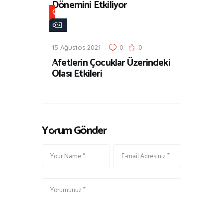
Dönemini Etkiliyor
Ç
o
c
15 Ağustos 2021
0
0
u
Afetlerin Çocuklar Üzerindeki
k
Olası Etkileri
,
G
e
n
Yorum Gönder
e
l