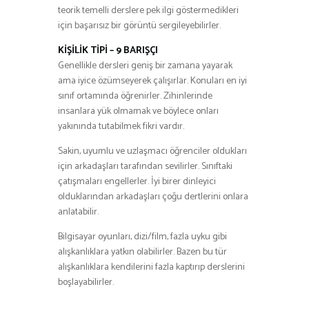
teorik temelli derslere pek ilgi göstermedikleri
için başarısız bir görüntü sergileyebilirler.
KİŞİLİK TİPİ – 9 BARIŞÇI
Genellikle dersleri geniş bir zamana yayarak
ama iyice özümseyerek çalışırlar. Konuları en iyi
sınıf ortamında öğrenirler. Zihinlerinde
insanlara yük olmamak ve böylece onları
yakınında tutabilmek fikri vardır.
Sakin, uyumlu ve uzlaşmacı öğrenciler oldukları
için arkadaşları tarafından sevilirler. Sınıftaki
çatışmaları engellerler. İyi birer dinleyici
olduklarından arkadaşları çoğu dertlerini onlara
anlatabilir.
Bilgisayar oyunları, dizi/film, fazla uyku gibi
alışkanlıklara yatkın olabilirler. Bazen bu tür
alışkanlıklara kendilerini fazla kaptırıp derslerini
boşlayabilirler.