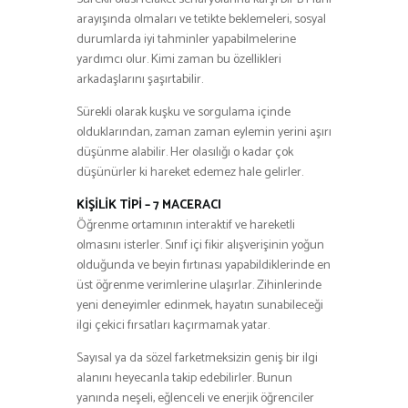
arayışında olmaları ve tetikte beklemeleri, sosyal
durumlarda iyi tahminler yapabilmelerine
yardımcı olur. Kimi zaman bu özellikleri
arkadaşlarını şaşırtabilir.
Sürekli olarak kuşku ve sorgulama içinde
olduklarından, zaman zaman eylemin yerini aşırı
düşünme alabilir. Her olasılığı o kadar çok
düşünürler ki hareket edemez hale gelirler.
KİŞİLİK TİPİ – 7 MACERACI
Öğrenme ortamının interaktif ve hareketli
olmasını isterler. Sınıf içi fikir alışverişinin yoğun
olduğunda ve beyin fırtınası yapabildiklerinde en
üst öğrenme verimlerine ulaşırlar. Zihinlerinde
yeni deneyimler edinmek, hayatın sunabileceği
ilgi çekici fırsatları kaçırmamak yatar.
Sayısal ya da sözel farketmeksizin geniş bir ilgi
alanını heyecanla takip edebilirler. Bunun
yanında neşeli, eğlenceli ve enerjik öğrenciler