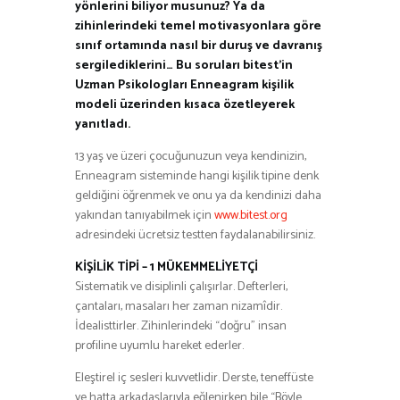
yönlerini biliyor musunuz? Ya da
zihinlerindeki temel motivasyonlara göre
sınıf ortamında nasıl bir duruş ve davranış
sergilediklerini… Bu soruları bitest’in
Uzman Psikologları Enneagram kişilik
modeli üzerinden kısaca özetleyerek
yanıtladı.
13 yaş ve üzeri çocuğunuzun veya kendinizin,
Enneagram sisteminde hangi kişilik tipine denk
geldiğini öğrenmek ve onu ya da kendinizi daha
yakından tanıyabilmek için
www.bitest.org
adresindeki ücretsiz testten faydalanabilirsiniz.
KİŞİLİK TİPİ – 1 MÜKEMMELİYETÇİ
Sistematik ve disiplinli çalışırlar. Defterleri,
çantaları, masaları her zaman nizamîdir.
İdealisttirler. Zihinlerindeki “doğru” insan
profiline uyumlu hareket ederler.
Eleştirel iç sesleri kuvvetlidir. Derste, teneffüste
ve hatta arkadaşlarıyla eğlenirken bile “Böyle