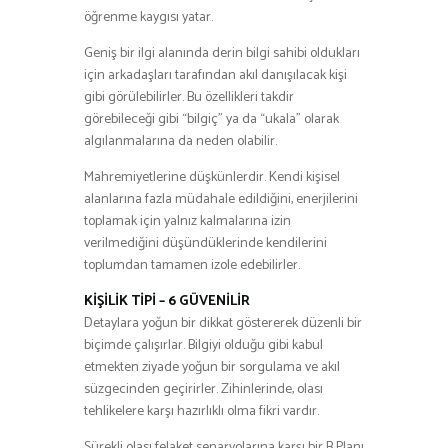
öğrenme kaygısı yatar.
Geniş bir ilgi alanında derin bilgi sahibi oldukları
için arkadaşları tarafından akıl danışılacak kişi
gibi görülebilirler. Bu özellikleri takdir
görebileceği gibi “bilgiç” ya da “ukala” olarak
algılanmalarına da neden olabilir.
Mahremiyetlerine düşkünlerdir. Kendi kişisel
alanlarına fazla müdahale edildiğini, enerjilerini
toplamak için yalnız kalmalarına izin
verilmediğini düşündüklerinde kendilerini
toplumdan tamamen izole edebilirler.
KİŞİLİK TİPİ – 6 GÜVENİLİR
Detaylara yoğun bir dikkat göstererek düzenli bir
biçimde çalışırlar. Bilgiyi olduğu gibi kabul
etmekten ziyade yoğun bir sorgulama ve akıl
süzgecinden geçirirler. Zihinlerinde, olası
tehlikelere karşı hazırlıklı olma fikri vardır.
Sürekli olası felaket senaryolarına karşı bir B Planı