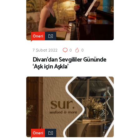
Öneri
7 Şubat 2022
0
0
Divan’dan Sevgililer Gününde
‘Aşk için Aşkla’
Öneri