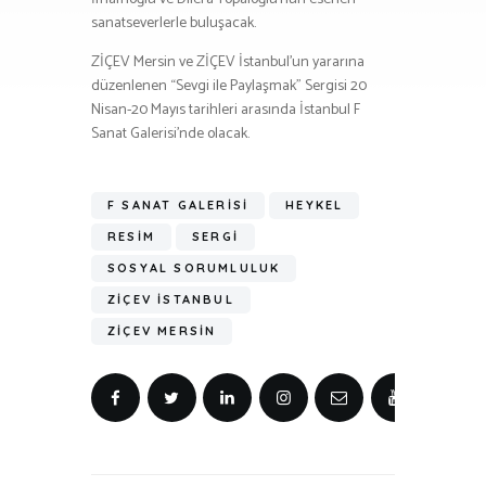
sanatseverlerle buluşacak.
ZİÇEV Mersin ve ZİÇEV İstanbul’un yararına
düzenlenen “Sevgi ile Paylaşmak” Sergisi 20
Nisan-20 Mayıs tarihleri arasında İstanbul F
Sanat Galerisi’nde olacak.
F SANAT GALERISI
HEYKEL
RESIM
SERGI
SOSYAL SORUMLULUK
ZİÇEV İSTANBUL
ZİÇEV MERSIN