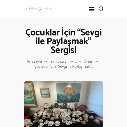
Çocuklar İçin “Sevgi
ile Paylaşmak”
ANASAYFA
Sergisi
RÖPORTAJ
ANNE-ÇOCUK
Anasayfa
Tüm yazılar
...
Öneri
KÜLTÜR SANAT
Çocuklar İçin “Sevgi ile Paylaşmak”...
HAKKIMDA
İLETIŞIM