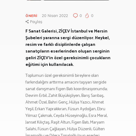
20 Nisan 2022
0
0
ÖNERI
Paylaş
F Sanat Galerisi, ZİÇEV İstanbul ve Mersin
Şubeleri yararına sergi düzenliyor. Heykel,
resim ve farklı disiplinlerde çalışan
sanatçıların eserlerinden oluşan serginin
geliri ZİÇEV’in özel gereksinimli çocukların
eğitimi için kullanılacak.
Toplumun özel gereksinimli bireylere olan
farkındalığını arttırma amacını taşıyan sergide
sanat danışmanı Figen Batı koordinasyonunda;
Devrim Erbil, Zahit Büyükişliyen, Barış Sarıbaş,
Ahmet Özel, Bahri Genç, Hülya Yazıcı, Ahmet
Yeşil, Erkan Yaprakkıran, Füsun Aydoğan, Ebru
Yılmaz Çakmak, Ceyda Hüseyinoğlu, Esra Meral,
Janset Kılıçtaş, Raşit Altun, Figen Batı, Maryam
Salahi, Füsun Çağlayan, Hülya Düzenli, Gülten
İmamoğlu ve Dilera Topaloğlu’nun eserleri