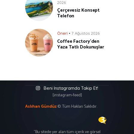
2026
Çerçevesiz Konsept
Telefon
Öneri
7 Ağustos 2026
Coffee Factory’den
Yaza Tatlı Dokunuşlar
Beni Instagramda Takip Et!
[instagram-feed]
Aslıhan Gündüz
©. Tüm Hakları Saklıdır.
"Bu sitede yer alan tüm içerik ve görsel