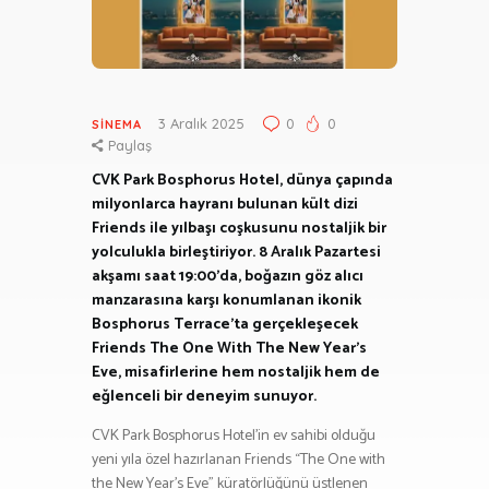
3 Aralık 2025
0
0
SINEMA
Paylaş
CVK Park Bosphorus Hotel, dünya çapında
milyonlarca hayranı bulunan kült dizi
Friends ile yılbaşı coşkusunu nostaljik bir
yolculukla birleştiriyor. 8 Aralık Pazartesi
akşamı saat 19:00’da, boğazın göz alıcı
manzarasına karşı konumlanan ikonik
Bosphorus Terrace’ta gerçekleşecek
Friends The One With The New Year’s
Eve, misafirlerine hem nostaljik hem de
eğlenceli bir deneyim sunuyor.
CVK Park Bosphorus Hotel’in ev sahibi olduğu
yeni yıla özel hazırlanan Friends “The One with
the New Year’s Eve” küratörlüğünü üstlenen