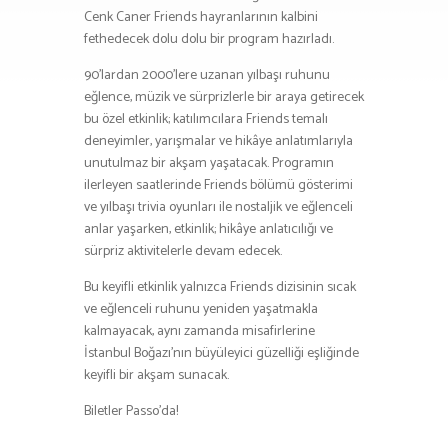
Cenk Caner Friends hayranlarının kalbini
fethedecek dolu dolu bir program hazırladı.
90’lardan 2000’lere uzanan yılbaşı ruhunu
eğlence, müzik ve sürprizlerle bir araya getirecek
bu özel etkinlik; katılımcılara Friends temalı
deneyimler, yarışmalar ve hikâye anlatımlarıyla
unutulmaz bir akşam yaşatacak. Programın
ilerleyen saatlerinde Friends bölümü gösterimi
ve yılbaşı trivia oyunları ile nostaljik ve eğlenceli
anlar yaşarken, etkinlik; hikâye anlatıcılığı ve
sürpriz aktivitelerle devam edecek.
Bu keyifli etkinlik yalnızca Friends dizisinin sıcak
ve eğlenceli ruhunu yeniden yaşatmakla
kalmayacak, aynı zamanda misafirlerine
İstanbul Boğazı’nın büyüleyici güzelliği eşliğinde
keyifli bir akşam sunacak.
Biletler Passo’da!