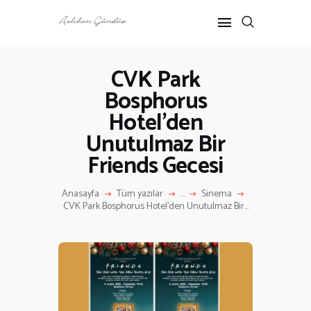
CVK Park
Bosphorus
ANASAYFA
Hotel’den
RÖPORTAJ
ANNE-ÇOCUK
Unutulmaz Bir
KÜLTÜR SANAT
Friends Gecesi
HAKKIMDA
İLETIŞIM
Anasayfa
Tüm yazılar
...
Sinema
CVK Park Bosphorus Hotel’den Unutulmaz Bir...