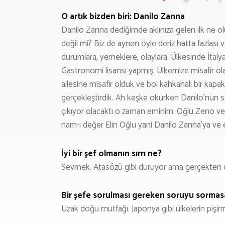
O artık bizden biri: Danilo Zanna
Danilo Zanna dediğimde aklınıza gelen ilk ne ol
değil mi? Biz de aynen öyle deriz hatta fazlası 
durumlara, yemeklere, olaylara. Ülkesinde İtal
Gastronomi lisansı yapmış. Ülkemize misafir ola
ailesine misafir olduk ve bol kahkahalı bir kap
gerçekleştirdik. Ah keşke okurken Danilo’nun ses
çıkıyor olacaktı o zaman eminim. Oğlu Zeno ve
nam-ı değer Elin Oğlu yani Danilo Zanna’ya ve 
İyi bir şef olmanın sırrı ne?
Sevmek. Atasözü gibi duruyor ama gerçekten do
Bir şefe sorulması gereken soruyu sormas
Uzak doğu mutfağı. Japonya gibi ülkelerin pişirme 