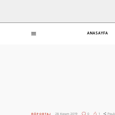
ANASAYFA
İ
28 Kasım 2019
0
1
Payl
RÖPORTAJ