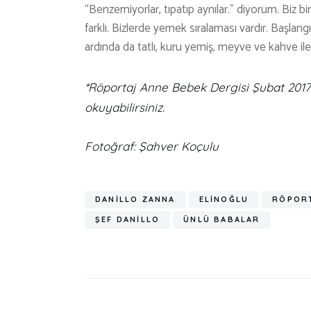
“Benzemiyorlar, tıpatıp aynılar.” diyorum. Biz b
farklı. Bizlerde yemek sıralaması vardır. Başlang
ardında da tatlı, kuru yemiş, meyve ve kahve ile
*Röportaj Anne Bebek Dergisi Şubat 2017 
okuyabilirsiniz.
Fotoğraf:
Şahver Koçulu
DANILLO ZANNA
ELINOĞLU
RÖPOR
ŞEF DANILLO
ÜNLÜ BABALAR