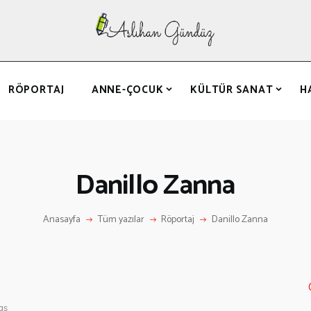
ANASAYFA
RÖPORTAJ
ANNE-ÇOCUK
RÖPORTAJ
ANNE-ÇOCUK
KÜLTÜR SANAT
H
KÜLTÜR SANAT
HAKKIMDA
LETIŞIM
Danillo Zanna
Anasayfa
Tüm yazılar
Röportaj
Danillo Zanna
aş