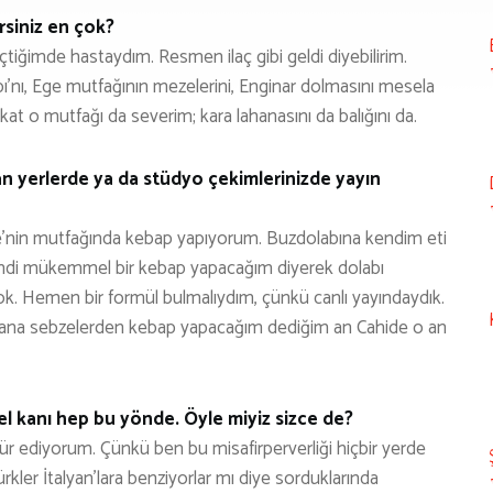
rsiniz en çok?
çtiğimde hastaydım. Resmen ilaç gibi geldi diyebilirim.
’nı, Ege mutfağının mezelerini, Enginar dolmasını mesela
at o mutfağı da severim; kara lahanasını da balığını da.
an yerlerde ya da stüdyo çekimlerinizde yayın
de’nin mutfağında kebap yapıyorum. Buzdolabına kendim eti
şimdi mükemmel bir kebap yapacağım diyerek dolabı
ok. Hemen bir formül bulmalıydım, çünkü canlı yayındaydık.
na sebzelerden kebap yapacağım dediğim an Cahide o an
nel kanı hep bu yönde. Öyle miyiz sizce de?
ür ediyorum. Çünkü ben bu misafirperverliği hiçbir yerde
kler İtalyan’lara benziyorlar mı diye sorduklarında