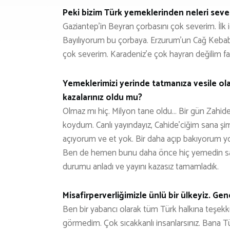
Peki bizim Türk yemeklerinden neleri seve
Gaziantep’in Beyran çorbasını çok severim. İlk i
Bayılıyorum bu çorbaya. Erzurum’un Cağ Kebabı
çok severim. Karadeniz’e çok hayran değilim fak
Yemeklerimizi yerinde tatmanıza vesile ol
kazalarınız oldu mu?
Olmaz mı hiç. Milyon tane oldu… Bir gün Zahi
koydum. Canlı yayındayız, Cahide’ciğim sana 
açıyorum ve et yok. Bir daha açıp bakıyorum y
Ben de hemen bunu daha önce hiç yemedin sa
durumu anladı ve yayını kazasız tamamladık.
Misafirperverliğimizle ünlü bir ülkeyiz. Ge
Ben bir yabancı olarak tüm Türk halkına teşekk
görmedim. Çok sıcakkanlı insanlarsınız. Bana Tür