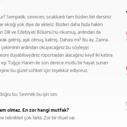
ur? Sempatik, sevecen, sıcakkanlı tam bizden biri dersiniz
var eksiği yok diye de ekleriz. Bizden daha fazla hakim
yan Dili ve Edebiyatı Bölümü’nü okumuş, ardından da
rak gelmiş, aşık olmuş, kalmış. Dahası mı? Bu ay, Zanna
ak çekiminin ardından okuyacağınız bu söyleşiyi
ini duyabilseydiniz röportajdan alacağınız keyif iki katına
 eşi Tuğçe Hanım ile son derece mutlu bir hayat sunan
eşine bu güzel sohbet için teşekkür ediyoruz.
ğru bu. Sevmek bu işin sırrı.
am olmaz. En zor hangi mutfak?
teknikleri çok farklı. Zor bir ritüel var.