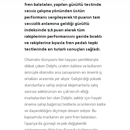
fren balataları, yapılan gürültü testinde
sessiz çalışma yönünden üstün
performans sergileyerek 10 puanın tam
sessizlik anlamına geldiği gürültü
indeksinde 9,8 puan alarak tüm
rakiplerinin performansını geride bıraktı
ve rakiplerine kıyasla fren pedalı tepki
testlerinde en tutarlı sonuçları sağladı.
Otomotiv dünyasını ileri taşıyan yenilikleriyle
dikkat çeken Delphi, üretim kalitesi ve kullanım
ömrüyle otomotiv ana sanayisinin en önemli iş
ortakları arasında yer alıyor. Geliştirdiği yüksek
standartlara sahip orijinal ekipmanlarla satış
sonrası sektörünün en çok tercih ettiği
markalardan biri olan Delphi, sektör için hayati
öneme sahip bağımsız testlerle ürünlerinin kalite
ve dayanıklılığını ölçmeye devam ediyor. Bu
kapsamda markanın en yeni fren balataları,
İspanya’da güneşli ve pek değişkenlik