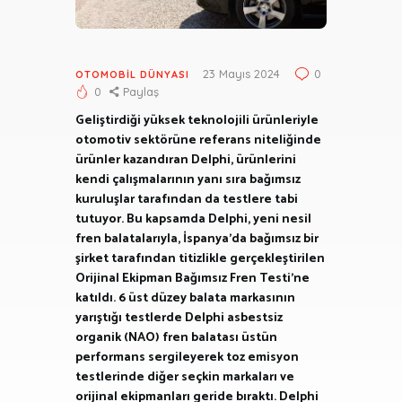
23 Mayıs 2024
0
OTOMOBIL DÜNYASI
0
Paylaş
Geliştirdiği yüksek teknolojili ürünleriyle
otomotiv sektörüne referans niteliğinde
ürünler kazandıran Delphi, ürünlerini
kendi çalışmalarının yanı sıra bağımsız
kuruluşlar tarafından da testlere tabi
tutuyor. Bu kapsamda Delphi, yeni nesil
fren balatalarıyla, İspanya’da bağımsız bir
şirket tarafından titizlikle gerçekleştirilen
Orijinal Ekipman Bağımsız Fren Testi’ne
katıldı. 6 üst düzey balata markasının
yarıştığı testlerde Delphi asbestsiz
organik (NAO) fren balatası üstün
performans sergileyerek toz emisyon
testlerinde diğer seçkin markaları ve
orijinal ekipmanları geride bıraktı. Delphi