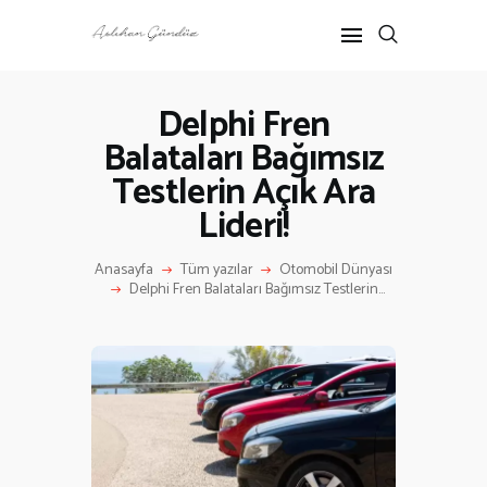
Delphi Fren
Balataları Bağımsız
ANASAYFA
Testlerin Açık Ara
RÖPORTAJ
ANNE-ÇOCUK
Lideri!
KÜLTÜR SANAT
Anasayfa
Tüm yazılar
Otomobil Dünyası
HAKKIMDA
Delphi Fren Balataları Bağımsız Testlerin...
İLETIŞIM