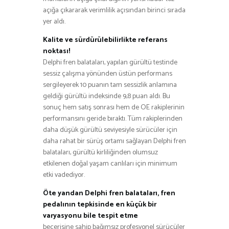
açığa çıkararak verimlilik açısından birinci sırada
yer aldı.
Kalite ve sürdürülebilirlikte referans
noktası!
Delphi fren balataları, yapılan gürültü testinde
sessiz çalışma yönünden üstün performans
sergileyerek 10 puanın tam sessizlik anlamına
geldiği gürültü indeksinde 9,8 puan aldı. Bu
sonuç hem satış sonrası hem de OE rakiplerinin
performansını geride bıraktı. Tüm rakiplerinden
daha düşük gürültü seviyesiyle sürücüler için
daha rahat bir sürüş ortamı sağlayan Delphi fren
balataları, gürültü kirliliğinden olumsuz
etkilenen doğal yaşam canlıları için minimum
etki vadediyor.
Öte yandan Delphi fren balataları, fren
pedalının tepkisinde en küçük bir
varyasyonu bile tespit etme
becerisine sahip bağımsız profesyonel sürücüler