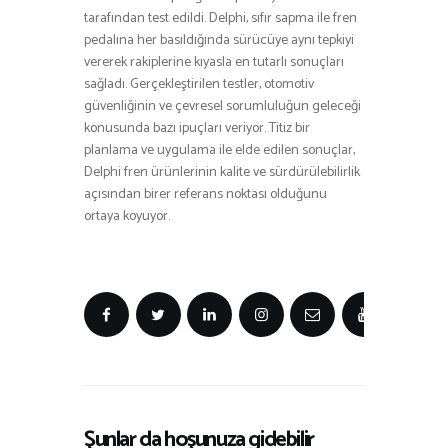
tarafından test edildi. Delphi, sıfır sapma ile fren
pedalına her basıldığında sürücüye aynı tepkiyi
vererek rakiplerine kıyasla en tutarlı sonuçları
sağladı. Gerçekleştirilen testler, otomotiv
güvenliğinin ve çevresel sorumluluğun geleceği
konusunda bazı ipuçları veriyor. Titiz bir
planlama ve uygulama ile elde edilen sonuçlar,
Delphi fren ürünlerinin kalite ve sürdürülebilirlik
açısından birer referans noktası olduğunu
ortaya koyuyor.
Şunlar da hoşunuza gidebilir