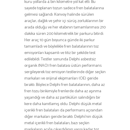
kuru yollarda 4 bin kilometre yol kat etti. Bu
sayede toplanan tozun sadece fren balatalarına
gelmesi sağlandı. Konvoy halinde sürülen
araçlar, dağlık ve şehir içi sürüş zorluklarının bir
arada olduğu ve her etabının tamamlanması 210
dakika süren 200 kilometrelik bir parkuru bitirdi.
Her araç 10 gün boyunca günde iki parkur
tamamladı ve böylelikle fren balatalarının toz
emisyonları kapsamlı ve titiz bir şekilde test
edilebildi. Testler sonunda Delphi asbestsiz
organik (NAO) fren balatası üstün performans
sergileyerek toz emisyon testlerinde diğer seçkin
markaları ve orijinal ekipmanları (OE) geride
bıraktı. Böylece Delphi fren balatalarının, daha az
fren tozu birikimiyle frenlerde daha az aşınma
yaşandığı ve daha az partikülün salındığını bir
kere daha kanıtlamış oldu. Delphi düşük metal
içerikli fren balataları da performans açısından
diğer markaları geride bıraktı. Delphi’nin düşük
metal içerikli fren balataları, bazı seçkin
markaların açığa çıkardığının yarısı kadar toz