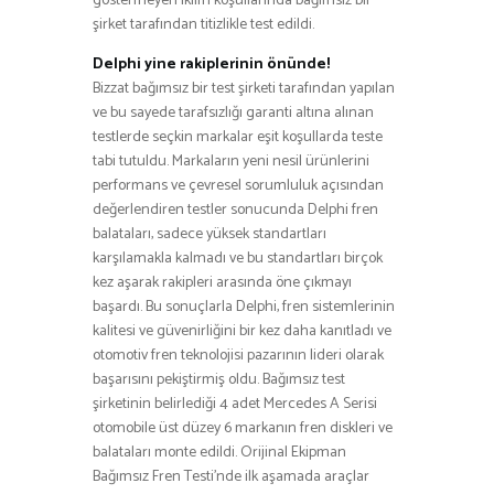
göstermeyen iklim koşullarında bağımsız bir
şirket tarafından titizlikle test edildi.
Delphi yine rakiplerinin önünde!
Bizzat bağımsız bir test şirketi tarafından yapılan
ve bu sayede tarafsızlığı garanti altına alınan
testlerde seçkin markalar eşit koşullarda teste
tabi tutuldu. Markaların yeni nesil ürünlerini
performans ve çevresel sorumluluk açısından
değerlendiren testler sonucunda Delphi fren
balataları, sadece yüksek standartları
karşılamakla kalmadı ve bu standartları birçok
kez aşarak rakipleri arasında öne çıkmayı
başardı. Bu sonuçlarla Delphi, fren sistemlerinin
kalitesi ve güvenirliğini bir kez daha kanıtladı ve
otomotiv fren teknolojisi pazarının lideri olarak
başarısını pekiştirmiş oldu. Bağımsız test
şirketinin belirlediği 4 adet Mercedes A Serisi
otomobile üst düzey 6 markanın fren diskleri ve
balataları monte edildi. Orijinal Ekipman
Bağımsız Fren Testi’nde ilk aşamada araçlar