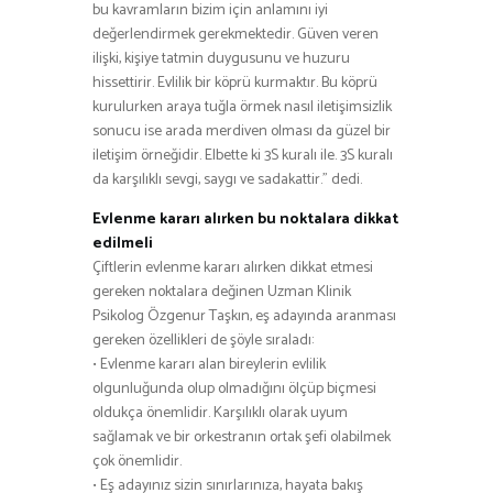
bu kavramların bizim için anlamını iyi
değerlendirmek gerekmektedir. Güven veren
ilişki, kişiye tatmin duygusunu ve huzuru
hissettirir. Evlilik bir köprü kurmaktır. Bu köprü
kurulurken araya tuğla örmek nasıl iletişimsizlik
sonucu ise arada merdiven olması da güzel bir
iletişim örneğidir. Elbette ki 3S kuralı ile. 3S kuralı
da karşılıklı sevgi, saygı ve sadakattir.” dedi.
Evlenme kararı alırken bu noktalara dikkat
edilmeli
Çiftlerin evlenme kararı alırken dikkat etmesi
gereken noktalara değinen Uzman Klinik
Psikolog Özgenur Taşkın, eş adayında aranması
gereken özellikleri de şöyle sıraladı:
• Evlenme kararı alan bireylerin evlilik
olgunluğunda olup olmadığını ölçüp biçmesi
oldukça önemlidir. Karşılıklı olarak uyum
sağlamak ve bir orkestranın ortak şefi olabilmek
çok önemlidir.
• Eş adayınız sizin sınırlarınıza, hayata bakış