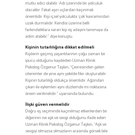
mutlu edici olabilir. Adı üzerinde bir yolculuk
olacaktır. Fakat aşırı uçlardan kaçınmak
önemlidir. Kişi içsel yolculukta ‘çok’ kavramından
uzak durmalıdır. Kendisi üzerine belli
farkındalıklara varan kişi eş adayını tanımaya da
adım atabilir.” diye konuştu.
Kişinin tutarlılığına dikkat edilmeli
Kişilerin geçmiş yaşantılarının çoğu zaman bir
ipucu olduğunu kaydeden Uzman Klinik
Psikolog Özgenur Taşkın, “Çevresinden gelen
izlenimler de yine aynı şekilde fikir oluşturabilir.
Kişinin tutarlılığı oldukça önemlidir. Ağzından
çıkan ile eylemleri aynı düzlemde mi noktasına
önem verilmelidir.” uyarısında bulundu.
İlişki güven vermelidir
Doğru eş seçiminde kaçınılmaz etkenlerden bir
diğerinin ise aşk ve sevgi olduğunu ifade eden
Uzman Klinik Psikolog Özgenur Taşkın, “Aşk ve
sevgiyi olmazsa olmazların arasında görsek bile