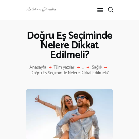
Doğru Eş Seçiminde
Nelere Dikkat
ANASAYFA
Edilmeli?
RÖPORTAJ
ANNE-ÇOCUK
Anasayfa
Tüm yazılar
...
Sağlık
KÜLTÜR SANAT
Doğru Eş Seçiminde Nelere Dikkat Edilmeli?
HAKKIMDA
İLETIŞIM