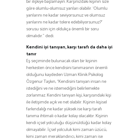
bir ilişkiye başlamayın. Karşınızdaki kişinin size
göre olumlu-olumsuz yanları olabilir. ‘Olumlu
yanlarını ne kadar seviyorsunuz ve olumsuz
yanlarını ne kadar tolere edebiliyorsunuz?’
sorusu sizin için oldukça önemli bir soru
olmalıdır.” dedi.
Kendini iyi tanıyan, karşı tarafı da daha iyi
tanır
Eş seçiminde bulunacak olan bir kişinin
herkesten önce kendisini tanımasının önemli
olduğunu kaydeden Uzman Klinik Psikolog
Özgenur Taşkın, “Kendisini tanıyan insan ne
istediğini ve ne istemediğini belirlemekte
zorlanmaz. Kendini tanıyan kişi, karşısındaki kişi
ile iletişimde açık ve net olabilir. Kişinin kişisel
farkındalığı ne kadar yüksek ise karşı tarafı
tanıma ihtimali o kadar kolay olacaktır. Kişinin
kendi içsel yolculuğu düşünüldüğü kadar kolay
olmayabilir. İçsel yolculuk kimi zaman üzücü,
kimi zaman meraklandırıcı, kimi zaman ise