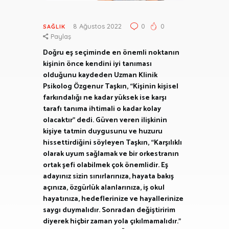
8 Ağustos 2022
0
0
SAĞLIK
Paylaş
Doğru eş seçiminde en önemli noktanın
kişinin önce kendini iyi tanıması
olduğunu kaydeden Uzman Klinik
Psikolog Özgenur Taşkın, “Kişinin kişisel
farkındalığı ne kadar yüksek ise karşı
tarafı tanıma ihtimali o kadar kolay
olacaktır” dedi. Güven veren ilişkinin
kişiye tatmin duygusunu ve huzuru
hissettirdiğini söyleyen Taşkın, “Karşılıklı
olarak uyum sağlamak ve bir orkestranın
ortak şefi olabilmek çok önemlidir. Eş
adayınız sizin sınırlarınıza, hayata bakış
açınıza, özgürlük alanlarınıza, iş okul
hayatınıza, hedeflerinize ve hayallerinize
saygı duymalıdır. Sonradan değiştiririm
diyerek hiçbir zaman yola çıkılmamalıdır.”