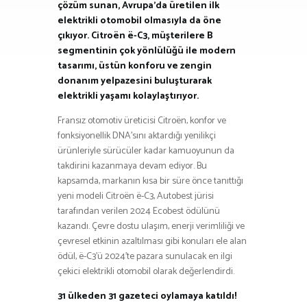
çözüm sunan, Avrupa’da üretilen ilk
elektrikli otomobil olmasıyla da öne
çıkıyor. Citroën ë-C3, müşterilere B
segmentinin çok yönlülüğü ile modern
tasarımı, üstün konforu ve zengin
donanım yelpazesini buluşturarak
elektrikli yaşamı kolaylaştırıyor.
Fransız otomotiv üreticisi Citroën, konfor ve
fonksiyonellik DNA’sını aktardığı yenilikçi
ürünleriyle sürücüler kadar kamuoyunun da
takdirini kazanmaya devam ediyor. Bu
kapsamda, markanın kısa bir süre önce tanıttığı
yeni modeli Citroën ë-C3, Autobest jürisi
tarafından verilen 2024 Ecobest ödülünü
kazandı. Çevre dostu ulaşım, enerji verimliliği ve
çevresel etkinin azaltılması gibi konuları ele alan
ödül, ë-C3’ü 2024’te pazara sunulacak en ilgi
çekici elektrikli otomobil olarak değerlendirdi.
31 ülkeden 31 gazeteci oylamaya katıldı!