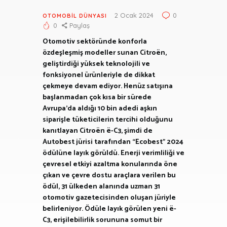
2 Ocak 2024
0
OTOMOBIL DÜNYASI
0
Paylaş
Otomotiv sektöründe konforla
özdeşleşmiş modeller sunan Citroën,
geliştirdiği yüksek teknolojili ve
fonksiyonel ürünleriyle de dikkat
çekmeye devam ediyor. Henüz satışına
başlanmadan çok kısa bir sürede
Avrupa’da aldığı 10 bin adedi aşkın
siparişle tüketicilerin tercihi olduğunu
kanıtlayan Citroën ë-C3, şimdi de
Autobest jürisi tarafından “Ecobest” 2024
ödülüne layık görüldü. Enerji verimliliği ve
çevresel etkiyi azaltma konularında öne
çıkan ve çevre dostu araçlara verilen bu
ödül, 31 ülkeden alanında uzman 31
otomotiv gazetecisinden oluşan jüriyle
belirleniyor. Ödüle layık görülen yeni ë-
C3, erişilebilirlik sorununa somut bir