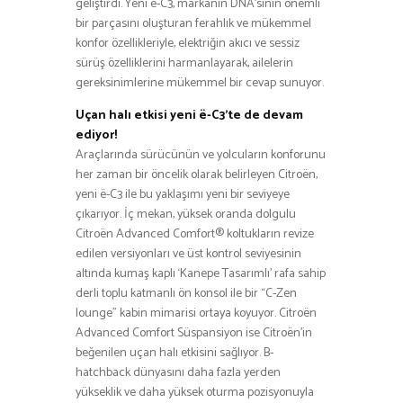
geliştirdi. Yeni ë-C3, markanın DNA’sının önemli
bir parçasını oluşturan ferahlık ve mükemmel
konfor özellikleriyle, elektriğin akıcı ve sessiz
sürüş özelliklerini harmanlayarak, ailelerin
gereksinimlerine mükemmel bir cevap sunuyor.
Uçan halı etkisi yeni ë-C3’te de devam
ediyor!
Araçlarında sürücünün ve yolcuların konforunu
her zaman bir öncelik olarak belirleyen Citroën,
yeni ë-C3 ile bu yaklaşımı yeni bir seviyeye
çıkarıyor. İç mekan, yüksek oranda dolgulu
Citroën Advanced Comfort® koltukların revize
edilen versiyonları ve üst kontrol seviyesinin
altında kumaş kaplı ‘Kanepe Tasarımlı’ rafa sahip
derli toplu katmanlı ön konsol ile bir “C-Zen
lounge” kabin mimarisi ortaya koyuyor. Citroën
Advanced Comfort Süspansiyon ise Citroën’in
beğenilen uçan halı etkisini sağlıyor. B-
hatchback dünyasını daha fazla yerden
yükseklik ve daha yüksek oturma pozisyonuyla