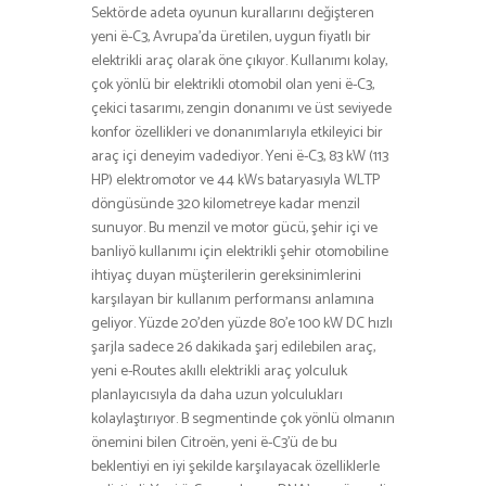
Sektörde adeta oyunun kurallarını değişteren
yeni ë-C3, Avrupa’da üretilen, uygun fiyatlı bir
elektrikli araç olarak öne çıkıyor. Kullanımı kolay,
çok yönlü bir elektrikli otomobil olan yeni ë-C3,
çekici tasarımı, zengin donanımı ve üst seviyede
konfor özellikleri ve donanımlarıyla etkileyici bir
araç içi deneyim vadediyor. Yeni ë-C3, 83 kW (113
HP) elektromotor ve 44 kWs bataryasıyla WLTP
döngüsünde 320 kilometreye kadar menzil
sunuyor. Bu menzil ve motor gücü, şehir içi ve
banliyö kullanımı için elektrikli şehir otomobiline
ihtiyaç duyan müşterilerin gereksinimlerini
karşılayan bir kullanım performansı anlamına
geliyor. Yüzde 20’den yüzde 80’e 100 kW DC hızlı
şarjla sadece 26 dakikada şarj edilebilen araç,
yeni e-Routes akıllı elektrikli araç yolculuk
planlayıcısıyla da daha uzun yolculukları
kolaylaştırıyor. B segmentinde çok yönlü olmanın
önemini bilen Citroën, yeni ë-C3’ü de bu
beklentiyi en iyi şekilde karşılayacak özelliklerle