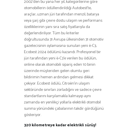
2002’den bu yana her yıl, kategorilerine göre
otomobillerin ödüllendirildiği Autobest’te,
araçlar, uzman jüri tarafından menzil, batarya
veya şarj gibi çevre dostu ulaşım ve performans
özelliklerinin yanı sıra satış fiyatlarıyla da
değerlendiriliyor. Tüm bu kriterler
doğrultusunda 31 Avrupa ülkesinden 31 otomotiv
gazetecisinin oylamasına sunulan yeni ë-C3,
Ecobest 2024 ödülünü kazandı. Profesyonel bir
jüri tarafından yeni ë-C3’e verilen bu ödülün,
online olarak otomobili sipariş eden 10 binin
üzerinde müşteriden gelen olumlu geri
bildirimin hemen ardından gelmesi dikkat
çekiyor. Ecobest ödülü, Citroën’in ulaşım
sektöründe sınırları zorladığını ve sadece çevre
standartlarını karşılamakla kalmayıp aynı
zamanda en yenilikçi yollarla elektrikli otomobil
sunma yönündeki çabalarının takdir gördüğünü
gösteriyor.
320 kilometreye kadar elektrikli sürüş!