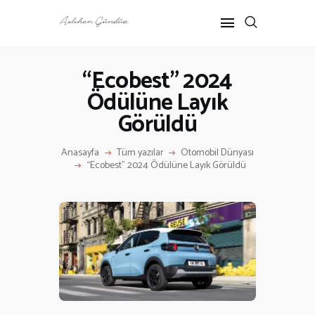
“Ecobest” 2024
Ödülüne Layık
ANASAYFA
Görüldü
RÖPORTAJ
ANNE-ÇOCUK
Anasayfa
Tüm yazılar
Otomobil Dünyası
KÜLTÜR SANAT
“Ecobest” 2024 Ödülüne Layık Görüldü
HAKKIMDA
İLETIŞIM