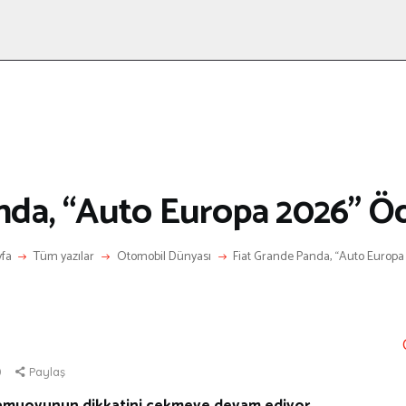
ANASAYFA
RÖPORTAJ
ANNE-ÇOCUK
KÜLTÜR SANAT
HAKKIMDA
LETIŞIM
anda, “Auto Europa 2026” Ö
fa
Tüm yazılar
Otomobil Dünyası
Fiat Grande Panda, “Auto Europa 
0
Paylaş
 kamuoyunun dikkatini çekmeye devam ediyor.