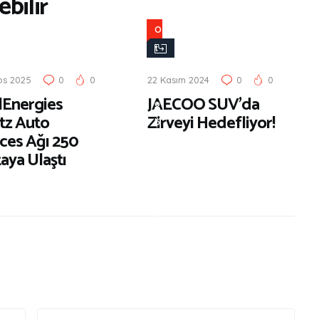
bilir
O
t
o
os 2025
0
0
22 Kasım 2024
0
0
m
lEnergies
JAECOO SUV’da
o
tz Auto
Zirveyi Hedefliyor!
b
ices Ağı 250
i
aya Ulaştı
l
D
ü
n
y
a
s
ı