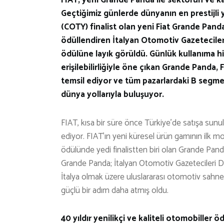
Geçtiğimiz günlerde dünyanın en prestijli 
(COTY) finalist olan yeni Fiat Grande Panda, 
ödüllendiren İtalyan Otomotiv Gazetecileri
ödülüne layık görüldü. Günlük kullanıma hiz
erişilebilirliğiyle öne çıkan Grande Panda
temsil ediyor ve tüm pazarlardaki B segment
dünya yollarıyla buluşuyor.
FIAT, kısa bir süre önce Türkiye’de satışa sun
ediyor. FIAT’ın yeni küresel ürün gamının ilk m
ödülünde yedi finalistten biri olan Grande Pan
Grande Panda; İtalyan Otomotiv Gazetecileri Der
İtalya olmak üzere uluslararası otomotiv sahnes
güçlü bir adım daha atmış oldu.
40 yıldır yenilikçi ve kaliteli otomobiller öd