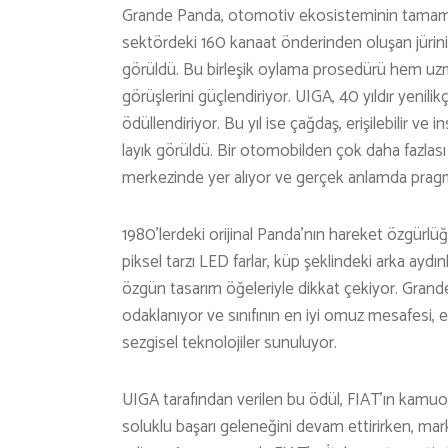
Grande Panda, otomotiv ekosisteminin tamamı
sektördeki 160 kanaat önderinden oluşan jürin
görüldü. Bu birleşik oylama prosedürü hem uzma
görüşlerini güçlendiriyor. UIGA, 40 yıldır yenilikç
ödüllendiriyor. Bu yıl ise çağdaş, erişilebilir 
layık görüldü. Bir otomobilden çok daha fazlas
merkezinde yer alıyor ve gerçek anlamda pragmat
1980’lerdeki orijinal Panda’nın hareket özgürlüğ
piksel tarzı LED farlar, küp şeklindeki arka aydı
özgün tasarım öğeleriyle dikkat çekiyor. Grande 
odaklanıyor ve sınıfının en iyi omuz mesafesi
sezgisel teknolojiler sunuluyor.
UIGA tarafından verilen bu ödül, FIAT’ın kamu
soluklu başarı geleneğini devam ettirirken, ma