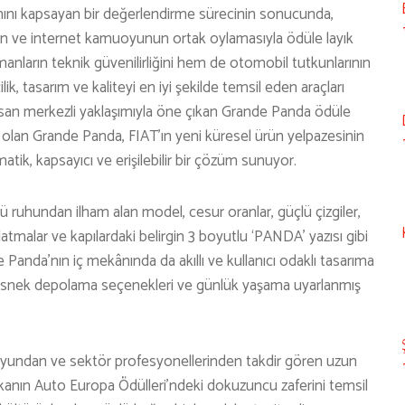
nı kapsayan bir değerlendirme sürecinin sonucunda,
in ve internet kamuoyunun ortak oylamasıyla ödüle layık
nların teknik güvenilirliğini hem de otomobil tutkunlarının
ilik, tasarım ve kaliteyi en iyi şekilde temsil eden araçları
ve insan merkezli yaklaşımıyla öne çıkan Grande Panda ödüle
ı olan Grande Panda, FIAT’ın yeni küresel ürün yelpazesinin
ik, kapsayıcı ve erişilebilir bir çözüm sunuyor.
ü ruhundan ilham alan model, cesur oranlar, güçlü çizgiler,
nlatmalar ve kapılardaki belirgin 3 boyutlu ‘PANDA’ yazısı gibi
Panda’nın iç mekânında da akıllı ve kullanıcı odaklı tasarıma
, esnek depolama seçenekleri ve günlük yaşama uyarlanmış
oyundan ve sektör profesyonellerinden takdir gören uzun
rkanın Auto Europa Ödülleri’ndeki dokuzuncu zaferini temsil