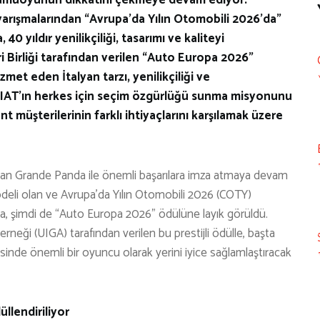
yarışmalarından “Avrupa’da Yılın Otomobili 2026’da”
40 yıldır yenilikçiliği, tasarımı ve kaliteyi
 Birliği tarafından verilen “Auto Europa 2026”
met eden İtalyan tarzı, yenilikçiliği ve
, FIAT’ın herkes için seçim özgürlüğü sunma misyonunu
 müşterilerinin farklı ihtiyaçlarını karşılamak üzere
ulan Grande Panda ile önemli başarılara imza atmaya devam
odeli olan ve Avrupa’da Yılın Otomobili 2026 (COTY)
da, şimdi de “Auto Europa 2026” ödülüne layık görüldü.
neği (UIGA) tarafından verilen bu prestijli ödülle, başta
inde önemli bir oyuncu olarak yerini iyice sağlamlaştıracak
üllendiriliyor