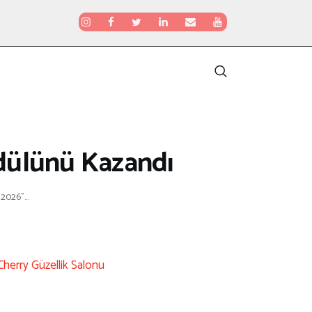
dülünü Kazandı
2026”...
Cherry Güzellik Salonu