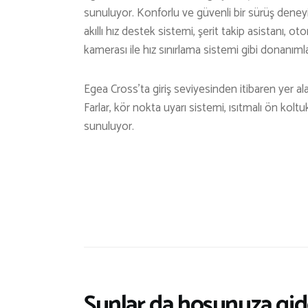
sunuluyor. Konforlu ve güvenli bir sürüş deneyim
akıllı hız destek sistemi, şerit takip asistanı, o
kamerası ile hız sınırlama sistemi gibi donanımla
Egea Cross’ta giriş seviyesinden itibaren yer al
Farlar, kör nokta uyarı sistemi, ısıtmalı ön kolt
sunuluyor.
Şunlar da hoşunuza gide