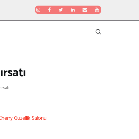
ırsatı
ırsatı
Cherry Güzellik Salonu