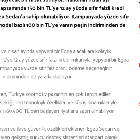
psamında 150 bin TL’ye 12 ay yüzde sıfır faizli kredi
ea Sedan’a sahip olunabiliyor. Kampanyada yüzde sıfır
odel bazlı 100 bin TL’ye varan peşin indiriminden de
ve nisan ayında yepyeni bir Egea alacaklara kolaylık
’ye 12 ay yüzde sıfır faizli kredi imkanıyla, yepyeni bir Egea
ampanyada yüzde sıfır faiz oranlı ödeme seçeneğinin
indiriminden de yararlanılabiliyor.
n, Türkiye otomotiv pazarının en çok tercih edilen
kliği, ileri teknolojik özellikleri ve sürüş dinamikleriyle
1.169.900 TL’den başlayan fiyatlarla satın alınabiliyor.
layan ve ilave güvenlik özellikleri eklenen Egea Sedan ve
baren gelişmiş sürücü destek sistemleri standart olarak