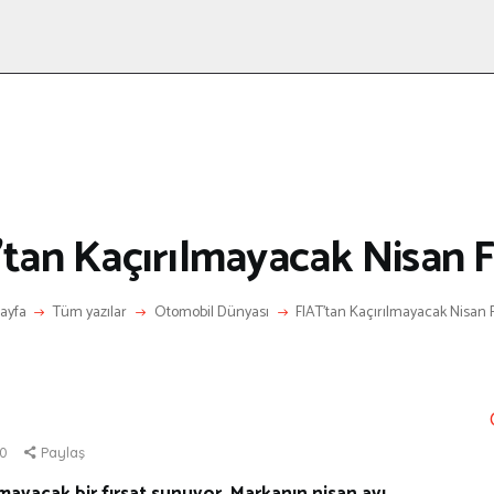
ANASAYFA
RÖPORTAJ
ANNE-ÇOCUK
KÜLTÜR SANAT
HAKKIMDA
LETIŞIM
tan Kaçırılmayacak Nisan F
ayfa
Tüm yazılar
Otomobil Dünyası
FIAT’tan Kaçırılmayacak Nisan F
0
Paylaş
lmayacak bir fırsat sunuyor. Markanın nisan ayı