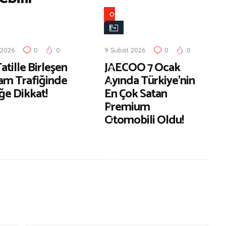
O
t
o
 2026
0
0
9 Şubat 2026
0
0
m
atille Birleşen
JAECOO 7 Ocak
o
am Trafiğinde
Ayında Türkiye’nin
b
ğe Dikkat!
En Çok Satan
i
Premium
l
Otomobili Oldu!
D
ü
n
y
a
s
ı