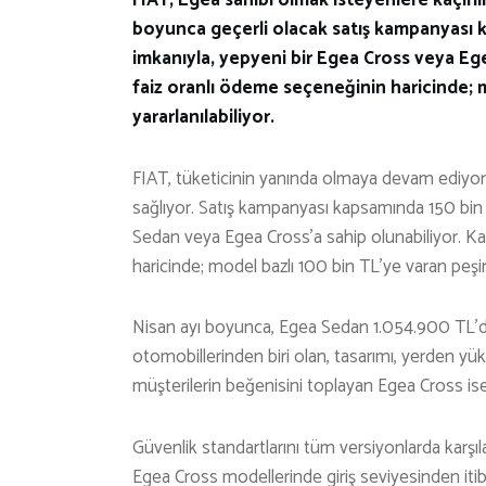
boyunca geçerli olacak satış kampanyası ka
imkanıyla, yepyeni bir Egea Cross veya Eg
faiz oranlı ödeme seçeneğinin haricinde; m
yararlanılabiliyor.
FIAT, tüketicinin yanında olmaya devam ediyor 
sağlıyor. Satış kampanyası kapsamında 150 bin TL
Sedan veya Egea Cross’a sahip olunabiliyor. K
haricinde; model bazlı 100 bin TL’ye varan peşin 
Nisan ayı boyunca, Egea Sedan 1.054.900 TL’de
otomobillerinden biri olan, tasarımı, yerden yükse
müşterilerin beğenisini toplayan Egea Cross ise 
Güvenlik standartlarını tüm versiyonlarda karşı
Egea Cross modellerinde giriş seviyesinden iti