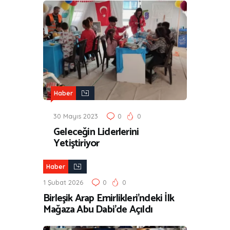
Haber
30 Mayıs 2023
0
0
Geleceğin Liderlerini
Yetiştiriyor
Haber
1 Şubat 2026
0
0
Birleşik Arap Emirlikleri’ndeki İlk
Mağaza Abu Dabi’de Açıldı