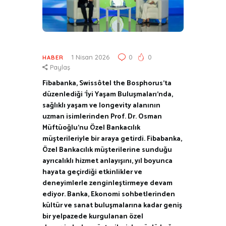
1 Nisan 2026
0
0
HABER
Paylaş
Fibabanka, Swissôtel the Bosphorus’ta
düzenlediği ‘İyi Yaşam Buluşmaları’nda,
sağlıklı yaşam ve longevity alanının
uzman isimlerinden Prof. Dr. Osman
Müftüoğlu’nu Özel Bankacılık
müşterileriyle bir araya getirdi. Fibabanka,
Özel Bankacılık müşterilerine sunduğu
ayrıcalıklı hizmet anlayışını, yıl boyunca
hayata geçirdiği etkinlikler ve
deneyimlerle zenginleştirmeye devam
ediyor. Banka, Ekonomi sohbetlerinden
kültür ve sanat buluşmalarına kadar geniş
bir yelpazede kurgulanan özel