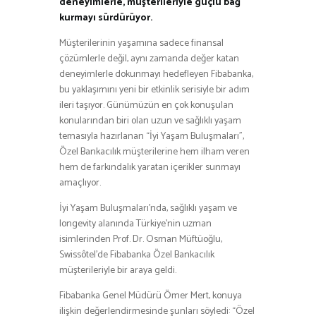
deneyimlerle, müşterileriyle güçlü bağ
kurmayı sürdürüyor.
Müşterilerinin yaşamına sadece finansal
çözümlerle değil, aynı zamanda değer katan
deneyimlerle dokunmayı hedefleyen Fibabanka,
bu yaklaşımını yeni bir etkinlik serisiyle bir adım
ileri taşıyor. Günümüzün en çok konuşulan
konularından biri olan uzun ve sağlıklı yaşam
temasıyla hazırlanan “İyi Yaşam Buluşmaları”,
Özel Bankacılık müşterilerine hem ilham veren
hem de farkındalık yaratan içerikler sunmayı
amaçlıyor.
İyi Yaşam Buluşmaları’nda, sağlıklı yaşam ve
longevity alanında Türkiye’nin uzman
isimlerinden Prof. Dr. Osman Müftüoğlu,
Swissôtel’de Fibabanka Özel Bankacılık
müşterileriyle bir araya geldi.
Fibabanka Genel Müdürü Ömer Mert, konuya
ilişkin değerlendirmesinde şunları söyledi: “Özel