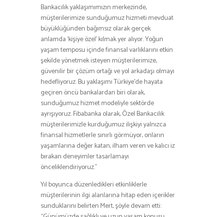
Bankacılık yaklaşımımızın merkezinde,
müşterilerimize sunduğumuz hizmeti mevduat
büyüklüğünden bağımsız olarak gerçek
anlamda ‘kişiye özel’ kılmak yer alıyor. Yoğun
yaşam temposu içinde finansal varlıklarını etkin
şekilde yönetmek isteyen müşterilerimize,
güvenilir bir çözüm ortağı ve yol arkadaşı olmayı
hedefliyoruz. Bu yaklaşımı Türkiye’de hayata
geçiren öncü bankalardan biri olarak,
sunduğumuz hizmet modeliyle sektörde
ayrışıyoruz. Fibabanka olarak, Özel Bankacılık
müşterilerimizle kurduğumuz ilişkiyi yalnızca
finansal hizmetlerle sınırlı görmüyor, onların
yaşamlarına değer katan, ilham veren ve kalıcı iz
bırakan deneyimler tasarlamayı
önceliklendiriyoruz.”
Yıl boyunca düzenledikleri etkinliklerle
müşterilerinin ilgi alanlarına hitap eden içerikler
sunduklarını belirten Mert, şöyle devam etti:
“Günümüzde sağlıklı ve uzun yaşam konusu