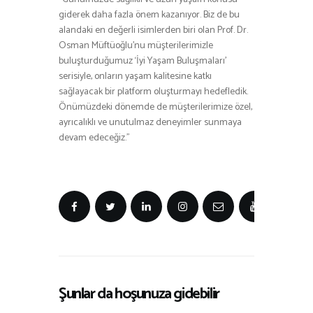
giderek daha fazla önem kazanıyor. Biz de bu
alandaki en değerli isimlerden biri olan Prof. Dr.
Osman Müftüoğlu’nu müşterilerimizle
buluşturduğumuz ‘İyi Yaşam Buluşmaları’
serisiyle, onların yaşam kalitesine katkı
sağlayacak bir platform oluşturmayı hedefledik.
Önümüzdeki dönemde de müşterilerimize özel,
ayrıcalıklı ve unutulmaz deneyimler sunmaya
devam edeceğiz.”
Şunlar da hoşunuza gidebilir