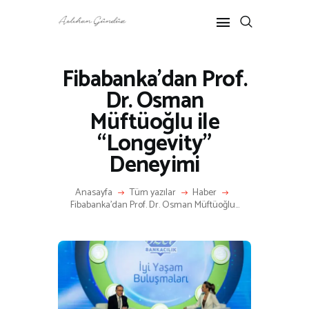
Fibabanka’dan Prof.
Dr. Osman
ANASAYFA
Müftüoğlu ile
RÖPORTAJ
ANNE-ÇOCUK
“Longevity”
KÜLTÜR SANAT
Deneyimi
HAKKIMDA
İLETIŞIM
Anasayfa
Tüm yazılar
Haber
Fibabanka’dan Prof. Dr. Osman Müftüoğlu...