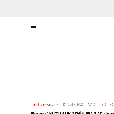
İ
17 Aralık 2023
0
0
YENI ÇIKANLAR
Flormar “MUTLULUK SENİN RENGİN” sloganı 