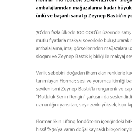
ambalajlarından mağazalarına kadar büyük b
ünlü ve başarılı sanatçı Zeynep Bastık’ın 
70’den fazla ülkede 100.000’ün üzerinde satış 
mutlu fiyatlarla makyaj severlerle buluşturarak
ambalajlarına, imaj görsellerinden mağazal
sloganı ve Zeynep Bastık iş birliği ile makyaj se
Varlık sebebini doğadan ilham alan renklerle kad
tanımlayan Flormar; sesi ve yorumcu kimliği ba
sevilen ismi Zeynep Bastık’la rengarenk ve cap
“Mutluluk Senin Rengin” şarkısını da seslendirdi
uzmanlığını yansıtan, seyir zevki yüksek, kıpır kı
Flormar Skin Lifting fondötenin içeriğindeki bitki
hissi! %96’ya varan doğal kaynaklı bileşenleriyl