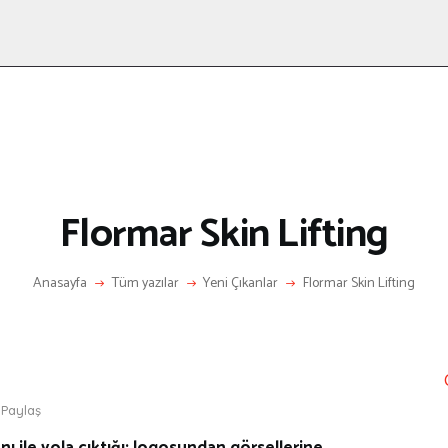
ANASAYFA
RÖPORTAJ
ANNE-ÇOCUK
KÜLTÜR SANAT
HAKKIMDA
LETIŞIM
Flormar Skin Lifting
Anasayfa
Tüm yazılar
Yeni Çıkanlar
Flormar Skin Lifting
Paylaş
ile yola çıktığı; logosundan görsellerine,