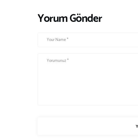
a
a
r
r
Yorum Gönder