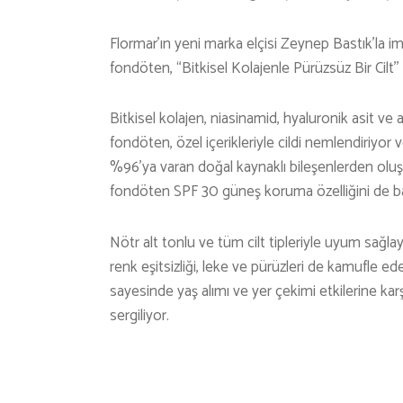
Flormar’ın yeni marka elçisi Zeynep Bastık’la i
fondöten, “Bitkisel Kolajenle Pürüzsüz Bir Cilt’
Bitkisel kolajen, niasinamid, hyaluronik asit ve a
fondöten, özel içerikleriyle cildi nemlendiriyor
%96’ya varan doğal kaynaklı bileşenlerden oluş
fondöten SPF 30 güneş koruma özelliğini de bar
Nötr alt tonlu ve tüm cilt tipleriyle uyum sağla
renk eşitsizliği, leke ve pürüzleri de kamufle 
sayesinde yaş alımı ve yer çekimi etkilerine karş
sergiliyor.