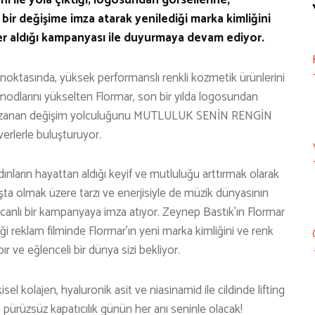
ir değişime imza atarak yenilediği marka kimliğini
yer aldığı kampanyası ile duyurmaya devam ediyor.
noktasında, yüksek performanslı renkli kozmetik ürünlerini
 modlarını yükselten Flormar, son bir yılda logosundan
ara uzanan değişim yolculuğunu MUTLULUK SENİN RENGİN
verlerle buluşturuyor.
ınların hayattan aldığı keyif ve mutluluğu arttırmak olarak
şta olmak üzere tarzı ve enerjisiyle de müzik dünyasının
canlı bir kampanyaya imza atıyor. Zeynep Bastık’ın Flormar
ği reklam filminde Flormar’ın yeni marka kimliğini ve renk
pır ve eğlenceli bir dünya sizi bekliyor.
sel kolajen, hyaluronik asit ve niasinamid ile cildinde lifting
e pürüzsüz kapatıcılık günün her anı seninle olacak!