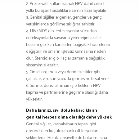
2. Prezervatif kullanmamak HPV dahil cinsel
yolla bulaşan hastalıklara zemin hazırlayabilir.
3. Genital siğiller ergenler, gençler ve genç
yetişkinlerde görülme sıklığına sahiptir.
4. HIV/AIDS gibi enfeksiyonlar vücudun
enfeksiyonlarla savaşma yeteneğini azaltır.
Lösemi gibi kan kanserleri bağışıklık hücrelerini
değiştirir ve onların işlevsiz kalmasına neden
olur. Steroidler gibi ilaçlar zamanla bağışıklık
sistemimizi azaltır.
5. Cinsel organda veya deride kesikler gibi
çatlaklar, virüsün vücuda girmesine fırsat verir.
6. Sünnet derisi alınmamış erkeklerin HPV
kapma ve partnerlerine geçirme olasılığı daha
yüksektir.
Daha kırmızı, sıvı dolu kabarcıkların
genital herpes olma olasılığı daha yüksek
Genital siğiller, karnabaharın tepesi gibi
görünebilen küçük, kabarık cilt lezyonları
şeklindedir. Her iki cinsiyette de bulunmasına