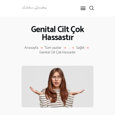
Genital Cilt Çok
Hassastır
ANASAYFA
RÖPORTAJ
Anasayfa
Tüm yazılar
...
Sağlık
ANNE-ÇOCUK
Genital Cilt Çok Hassastır
KÜLTÜR SANAT
HAKKIMDA
İLETIŞIM