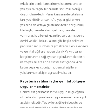
erkeklerin penis kanserine yakalanmasından
yaklaşık %63 gibi bir oranda sorumlu olduğu
düşünülmektedir. Penis kanserinde ortalama
tanı yaşı 68’dir ancak 30’lu yaşlar gibi erken
yaşlarda da ortaya çıkabilmektedir. Yorgunluk,
kilo kaybı, penisten kan gelmesi, peniste
yumrular, kadifemsi kızarıklık, sertleşmiş penis
derisi ve kötü kokulu akıntı gibi başka belirtiler
penis kanseri şüphesi taşımaktadır. Penis kanseri
ve genital siğillere neden olan HPV virüsüne
karşı korunma sağlayacak aşı bulunmaktadır. 9
ile 26 yaşları arasında cinsel aktif çağda ki bir
kadın veya kız çocuğuna, genital siğillere
yakalanmamak için aşı yapılmaktadır.
Reçetesiz satılan ilaçlar genital bölgeye
uygulanmamalıdır
Genital cilt çok hassastır ve uygun bilgi, eğitim
olmadan kimyasalların uygulanması hasara yol
açabilmektedir. Tedaviler, siğillerin boyutu ve