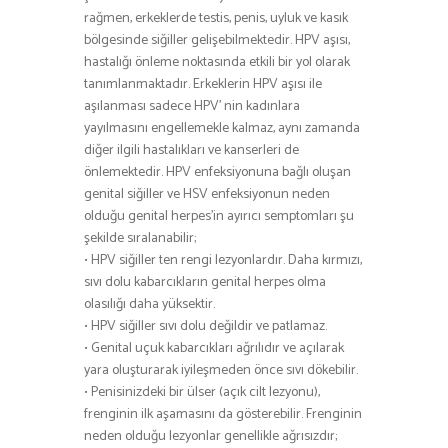
rağmen, erkeklerde testis, penis, uyluk ve kasık
bölgesinde siğiller gelişebilmektedir. HPV aşısı,
hastalığı önleme noktasında etkili bir yol olarak
tanımlanmaktadır. Erkeklerin HPV aşısı ile
aşılanması sadece HPV’ nin kadınlara
yayılmasını engellemekle kalmaz, aynı zamanda
diğer ilgili hastalıkları ve kanserleri de
önlemektedir. HPV enfeksiyonuna bağlı oluşan
genital siğiller ve HSV enfeksiyonun neden
olduğu genital herpes’in ayırıcı semptomları şu
şekilde sıralanabilir;
• HPV siğiller ten rengi lezyonlardır. Daha kırmızı,
sıvı dolu kabarcıkların genital herpes olma
olasılığı daha yüksektir.
• HPV siğiller sıvı dolu değildir ve patlamaz.
• Genital uçuk kabarcıkları ağrılıdır ve açılarak
yara oluşturarak iyileşmeden önce sıvı dökebilir.
• Penisinizdeki bir ülser (açık cilt lezyonu),
frenginin ilk aşamasını da gösterebilir. Frenginin
neden olduğu lezyonlar genellikle ağrısızdır;