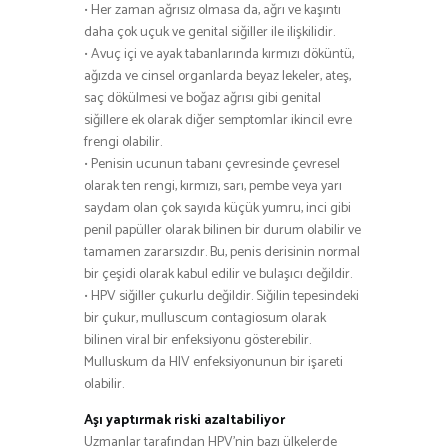
• Her zaman ağrısız olmasa da, ağrı ve kaşıntı
daha çok uçuk ve genital siğiller ile ilişkilidir.
• Avuç içi ve ayak tabanlarında kırmızı döküntü,
ağızda ve cinsel organlarda beyaz lekeler, ateş,
saç dökülmesi ve boğaz ağrısı gibi genital
siğillere ek olarak diğer semptomlar ikincil evre
frengi olabilir.
• Penisin ucunun tabanı çevresinde çevresel
olarak ten rengi, kırmızı, sarı, pembe veya yarı
saydam olan çok sayıda küçük yumru, inci gibi
penil papüller olarak bilinen bir durum olabilir ve
tamamen zararsızdır. Bu, penis derisinin normal
bir çeşidi olarak kabul edilir ve bulaşıcı değildir.
• HPV siğiller çukurlu değildir. Siğilin tepesindeki
bir çukur, mulluscum contagiosum olarak
bilinen viral bir enfeksiyonu gösterebilir.
Mulluskum da HIV enfeksiyonunun bir işareti
olabilir.
Aşı yaptırmak riski azaltabiliyor
Uzmanlar tarafından HPV’nin bazı ülkelerde