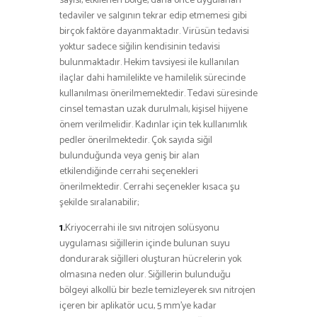
sayısı, etkilenen bölge, daha önce uygulanan
tedaviler ve salgının tekrar edip etmemesi gibi
birçok faktöre dayanmaktadır. Virüsün tedavisi
yoktur sadece siğilin kendisinin tedavisi
bulunmaktadır. Hekim tavsiyesi ile kullanılan
ilaçlar dahi hamilelikte ve hamilelik sürecinde
kullanılması önerilmemektedir. Tedavi süresinde
cinsel temastan uzak durulmalı, kişisel hijyene
önem verilmelidir. Kadınlar için tek kullanımlık
pedler önerilmektedir. Çok sayıda siğil
bulunduğunda veya geniş bir alan
etkilendiğinde cerrahi seçenekleri
önerilmektedir. Cerrahi seçenekler kısaca şu
şekilde sıralanabilir;
1.
Kriyocerrahi ile sıvı nitrojen solüsyonu
uygulaması siğillerin içinde bulunan suyu
dondurarak siğilleri oluşturan hücrelerin yok
olmasına neden olur. Siğillerin bulunduğu
bölgeyi alkollü bir bezle temizleyerek sıvı nitrojen
içeren bir aplikatör ucu, 5 mm’ye kadar