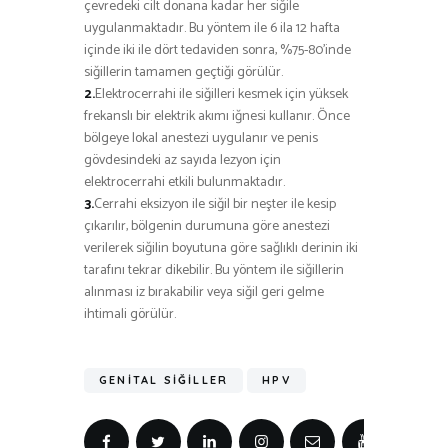
çevredeki cilt donana kadar her siğile
uygulanmaktadır. Bu yöntem ile 6 ila 12 hafta
içinde iki ile dört tedaviden sonra, %75-80’inde
siğillerin tamamen geçtiği görülür.
2.
Elektrocerrahi ile siğilleri kesmek için yüksek
frekanslı bir elektrik akımı iğnesi kullanır. Önce
bölgeye lokal anestezi uygulanır ve penis
gövdesindeki az sayıda lezyon için
elektrocerrahi etkili bulunmaktadır.
3.
Cerrahi eksizyon ile siğil bir neşter ile kesip
çıkarılır, bölgenin durumuna göre anestezi
verilerek siğilin boyutuna göre sağlıklı derinin iki
tarafını tekrar dikebilir. Bu yöntem ile siğillerin
alınması iz bırakabilir veya siğil geri gelme
ihtimali görülür.
GENITAL SIĞILLER
HPV