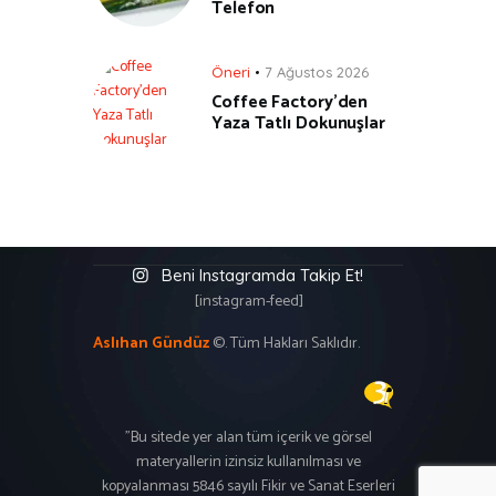
Telefon
Öneri
7 Ağustos 2026
Coffee Factory’den
Yaza Tatlı Dokunuşlar
Beni Instagramda Takip Et!
[instagram-feed]
Aslıhan Gündüz
©. Tüm Hakları Saklıdır.
"Bu sitede yer alan tüm içerik ve görsel
materyallerin izinsiz kullanılması ve
kopyalanması 5846 sayılı Fikir ve Sanat Eserleri