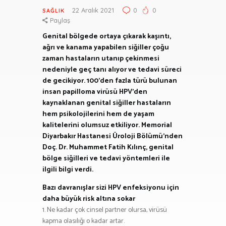
22 Aralık 2021
0
0
SAĞLIK
Paylaş
Genital bölgede ortaya çıkarak kaşıntı,
ağrı ve kanama yapabilen siğiller çoğu
zaman hastaların utanıp çekinmesi
nedeniyle geç tanı alıyor ve tedavi süreci
de gecikiyor.
100’den fazla türü bulunan
insan papilloma virüsü HPV’den
kaynaklanan genital siğiller hastaların
hem psikolojilerini hem de yaşam
kalitelerini olumsuz etkiliyor.
Memorial
Diyarbakır Hastanesi Üroloji Bölümü’nden
Doç. Dr. Muhammet Fatih Kılınç, genital
bölge siğilleri ve tedavi yöntemleri ile
ilgili bilgi verdi.
Bazı davranışlar sizi HPV enfeksiyonu için
daha büyük risk altına sokar
1. Ne kadar çok cinsel partner olursa, virüsü
kapma olasılığı o kadar artar.