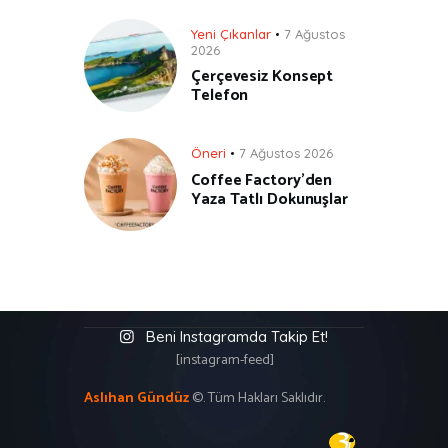
Yeni Çıkanlar
7 Ağustos
2026
Çerçevesiz Konsept
Telefon
Öneri
7 Ağustos 2026
Coffee Factory’den
Yaza Tatlı Dokunuşlar
Beni Instagramda Takip Et!
[instagram-feed]
Aslıhan Gündüz
©. Tüm Hakları Saklıdır.