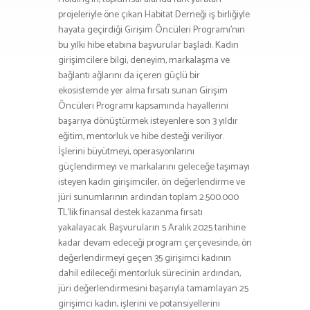
projeleriyle öne çıkan Habitat Derneği iş birliğiyle
hayata geçirdiği Girişim Öncüleri Programı’nın
bu yılki hibe etabına başvurular başladı. Kadın
girişimcilere bilgi, deneyim, markalaşma ve
bağlantı ağlarını da içeren güçlü bir
ekosistemde yer alma fırsatı sunan Girişim
Öncüleri Programı kapsamında hayallerini
başarıya dönüştürmek isteyenlere son 3 yıldır
eğitim, mentorluk ve hibe desteği veriliyor.
İşlerini büyütmeyi, operasyonlarını
güçlendirmeyi ve markalarını geleceğe taşımayı
isteyen kadın girişimciler, ön değerlendirme ve
jüri sunumlarının ardından toplam 2.500.000
TL’lik finansal destek kazanma fırsatı
yakalayacak. Başvuruların 5 Aralık 2025 tarihine
kadar devam edeceği program çerçevesinde, ön
değerlendirmeyi geçen 35 girişimci kadının
dahil edileceği mentorluk sürecinin ardından,
jüri değerlendirmesini başarıyla tamamlayan 25
girişimci kadın, işlerini ve potansiyellerini