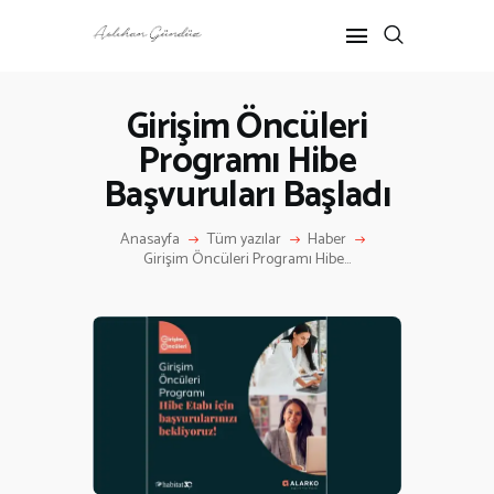
Girişim Öncüleri
Programı Hibe
ANASAYFA
Başvuruları Başladı
RÖPORTAJ
ANNE-ÇOCUK
Anasayfa
Tüm yazılar
Haber
KÜLTÜR SANAT
Girişim Öncüleri Programı Hibe...
HAKKIMDA
İLETIŞIM