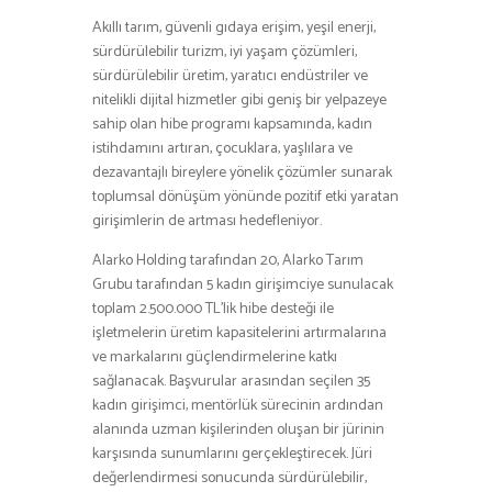
Akıllı tarım, güvenli gıdaya erişim, yeşil enerji,
sürdürülebilir turizm, iyi yaşam çözümleri,
sürdürülebilir üretim, yaratıcı endüstriler ve
nitelikli dijital hizmetler gibi geniş bir yelpazeye
sahip olan hibe programı kapsamında, kadın
istihdamını artıran, çocuklara, yaşlılara ve
dezavantajlı bireylere yönelik çözümler sunarak
toplumsal dönüşüm yönünde pozitif etki yaratan
girişimlerin de artması hedefleniyor.
Alarko Holding tarafından 20, Alarko Tarım
Grubu tarafından 5 kadın girişimciye sunulacak
toplam 2.500.000 TL’lik hibe desteği ile
işletmelerin üretim kapasitelerini artırmalarına
ve markalarını güçlendirmelerine katkı
sağlanacak. Başvurular arasından seçilen 35
kadın girişimci, mentörlük sürecinin ardından
alanında uzman kişilerinden oluşan bir jürinin
karşısında sunumlarını gerçekleştirecek. Jüri
değerlendirmesi sonucunda sürdürülebilir,