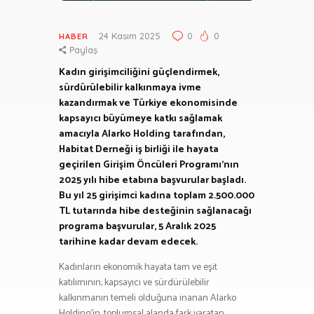
24 Kasım 2025
0
0
HABER
Paylaş
Kadın girişimciliğini güçlendirmek,
sürdürülebilir kalkınmaya ivme
kazandırmak ve Türkiye ekonomisinde
kapsayıcı büyümeye katkı sağlamak
amacıyla Alarko Holding tarafından,
Habitat Derneği iş birliği ile hayata
geçirilen Girişim Öncüleri Programı’nın
2025 yılı hibe etabına başvurular başladı.
Bu yıl 25 girişimci kadına toplam 2.500.000
TL tutarında hibe desteğinin sağlanacağı
programa başvurular, 5 Aralık 2025
tarihine kadar devam edecek.
Kadınların ekonomik hayata tam ve eşit
katılımının; kapsayıcı ve sürdürülebilir
kalkınmanın temeli olduğuna inanan Alarko
Holding’in, toplumsal alanda fark yaratan