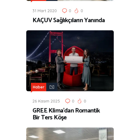
31 Mart 2020
0
0
KAÇUV Sağlıkçıların Yanında
Haber
26 Kasım 2025
0
0
GREE Klima’dan Romantik
Bir Ters Köşe