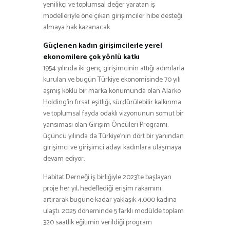
yenilikçi ve toplumsal değer yaratan iş
modelleriyle öne çıkan girişimciler hibe desteği
almaya hak kazanacak.
Güçlenen kadın girişimcilerle yerel
ekonomilere çok yönlü katkı
1954 yılında iki genç girişimcinin attığı adımlarla
kurulan ve bugün Türkiye ekonomisinde 70 yılı
aşmış köklü bir marka konumunda olan Alarko
Holding’in fırsat eşitliği, sürdürülebilir kalkınma
ve toplumsal fayda odaklı vizyonunun somut bir
yansıması olan Girişim Öncüleri Programı,
üçüncü yılında da Türkiye’nin dört bir yanından
girişimci ve girişimci adayı kadınlara ulaşmaya
devam ediyor.
Habitat Derneği iş birliğiyle 2023’te başlayan
proje her yıl, hedeflediği erişim rakamını
artırarak bugüne kadar yaklaşık 4.000 kadına
ulaştı. 2025 döneminde 5 farklı modülde toplam
320 saatlik eğitimin verildiği program